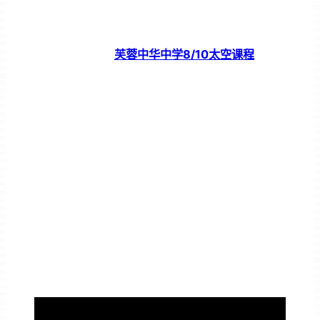
芙蓉中华中学8/10太空课程