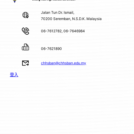
Jalan Tun Dr. Ismail,
70200 Seremban, N.S.D.K. Malaysia
06-7612782, 06-7646984
06-7621890
chhsban@chhsban.edu.my
登入