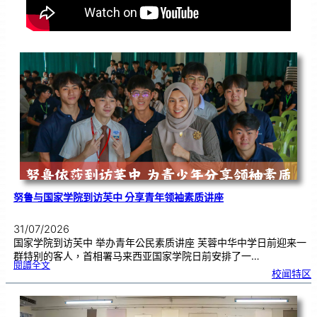
努鲁与国家学院到访芙中 分享青年领袖素质讲座
31/07/2026
国家学院到访芙中 举办青年公民素质讲座 芙蓉中华中学日前迎来一
群特别的客人，首相署马来西亚国家学院日前安排了一…
:
閱讀全文
努
校闻特区
鲁
与
国
家
学
院
到
访
芙