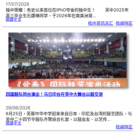
17/07/2026
独中荣耀｜有史以来首位在IPhO夺金的独中生！ 芙中2025年
高三毕业生石康琳同学，于2026年在南美洲哥…
:
閱讀全文
芙
校内资讯总汇
, 
校闻特区
中
生
获
国
际
物
理
奥
赛
金
牌
！
四国鼓队同台演出！马日印台在芙中大舞台以鼓交流
26/06/2026
6月25日，芙蓉中华中学迎来来自日本、印尼及台湾的鼓艺团队，与
芙中二十四节令鼓队齐聚综合礼堂，以鼓会友、以艺传…
:
閱讀全文
四
校闻特区
国
鼓
队
同