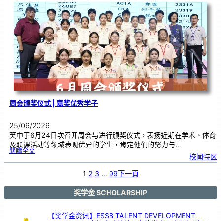
台
演
出
！
马
日
印
台
在
芙
中
大
舞
台
以
鼓
交
流
周会颁奖仪式 | 嘉奖优秀学子
25/06/2026
芙中于6月24日次召开周会与进行颁奖仪式，表扬近期在学术、体育
及联课活动等领域表现优异的学生，肯定他们的努力与…
:
閱讀全文
周
校闻特区
会
颁
奖
仪
式
1
2
3
…
99
下一頁
|
嘉
奖
优
秀
学
奖学金 SCHOLARSHIP
子
【奖学金资讯】ESSB TALENT DEVELOPMENT