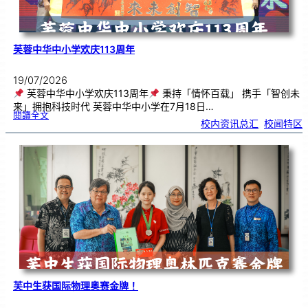
芙蓉中华中小学欢庆113周年
19/07/2026
芙蓉中华中小学欢庆113周年
秉持「情怀百载」 携手「智创未
来」拥抱科技时代 芙蓉中华中小学在7月18日…
:
閱讀全文
芙
校内资讯总汇
, 
校闻特区
蓉
中
华
中
小
学
欢
庆
1
1
3
周
年
芙中生获国际物理奥赛金牌！