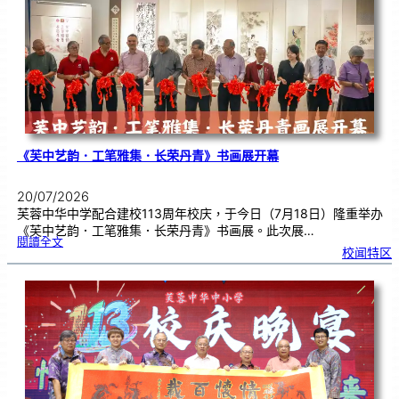
中
分
享
青
年
领
袖
素
质
讲
座
《芙中艺韵．工笔雅集．长荣丹青》书画展开幕
20/07/2026
芙蓉中华中学配合建校113周年校庆，于今日（7月18日）隆重举办
《芙中艺韵．工笔雅集．长荣丹青》书画展。此次展…
:
閱讀全文
《
校闻特区
芙
中
艺
韵
．
工
笔
雅
集
．
长
荣
丹
青
》
书
画
展
开
幕