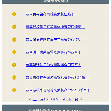
荣誉榜 AWARD
恭喜黄韦铭在网球赛荣获佳绩！
恭喜我校学子在美学体操赛荣获佳绩！
恭喜游泳校队在重庆花泳赛荣获佳绩！
恭喜洪千惠荣获雪隆建造行杯亚军！
恭喜篮球队员为森州取得全国亚军！
恭喜魏敬在全国游泳锦标赛荣获3金1银！
恭喜我校华语辩论队荣获高学杯4.0季军！
«
上一頁
1
2
3
4
5
…
40
下一頁
»