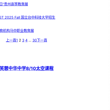
日“贵州高等教育展
T 2025 Fall 国立台中科技大学招生
育机构马中职业教育展
上一頁
1
2
3
4
…
30
下一頁
芙蓉中华中学8/10太空课程