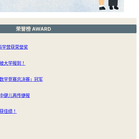
荣誉榜 AWARD
洲科学营获荣誉奖
坡大学报到！
数学竞赛总决赛」冠军
中健儿再传捷报
获佳绩！