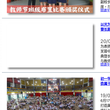
副校
席，
閱讀全
以光
暨长
20/
为表
芙蓉
典暨
与教
閱讀全
初一学
造属
19/
6月
打造