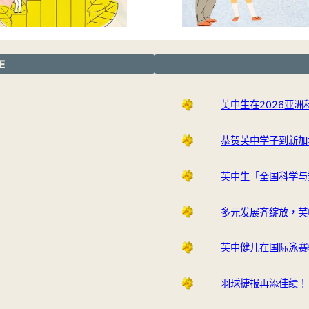
E
芙中生在2026亚
恭贺芙中学子到新加
芙中生「全国科学与
多元发展齐绽放，芙
芙中健儿在国际泳赛
羽球捷报再添佳绩！