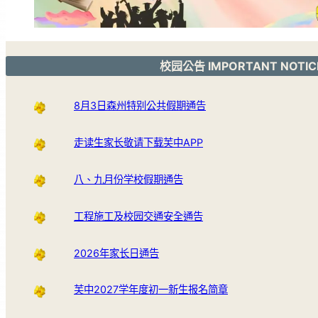
校园公告 IMPORTANT NOTIC
8月3日森州特别公共假期通告
走读生家长敬请下载芙中APP
八、九月份学校假期通告
工程施工及校园交通安全通告
2026年家长日通告
芙中2027学年度初一新生报名简章