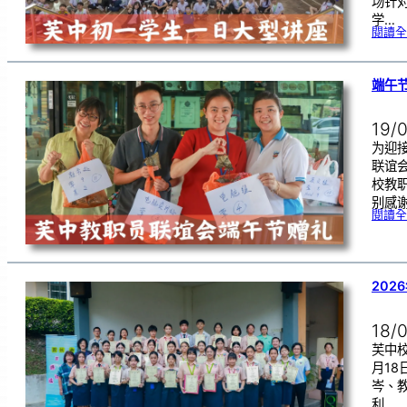
场针
学…
閱讀全
端午
19/
为迎
联谊
校教
别感
閱讀全
202
18/
芙中校
月1
岑、
利…