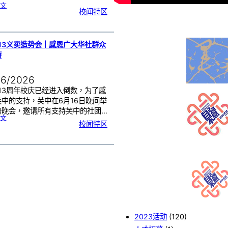
:
文
2
校闻特区
0
2
6
年
度
感
恩
卡
设
计
13义卖造势会｜感恩广大华社群众
比
赛
持
颁
奖
仪
式
06/2026
13周年校庆已经进入倒数，为了感
芙中的支持，芙中在6月16日晚间举
势晚会，邀请所有支持芙中的社团…
:
文
芙
校闻特区
中
1
1
3
义
卖
造
势
会
｜
感
恩
广
大
华
社
群
众
的
支
持
2023活动
(120)