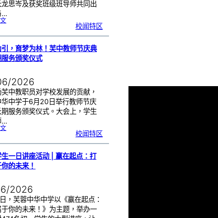
长龙思岑及获奖班级班导师共同出
与…
:
文
教
校闻特区
师
节
班
级
布
置
比
为引，育梦为林！芙中教师节庆典
赛
颁
奖
期服务颁奖仪式
仪
式
|
创
意
布
06/2026
置
营
造
温
扬芙中教职员对学校发展的贡献，
馨
校
中华中学于6月20日举行教师节庆
园
长期服务颁奖仪式。大会上，学生
师…
:
文
以
校闻特区
光
为
引
，
育
梦
为
生一日讲座活动 | 赢在起点：打
林
！
芙
于你的未来！
中
教
师
节
庆
典
06/2026
暨
长
期
服
17日，芙蓉中华中学以《赢在起点：
务
颁
属于你的未来！》为主题，举办一
奖
仪
式