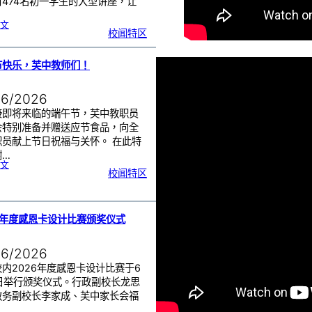
对474名初一学生的大型讲座，让
:
文
初
校闻特区
一
学
生
一
日
讲
座
节快乐，芙中教师们！
活
动
|
赢
在
起
06/2026
点
：
打
造
接即将来临的端午节，芙中教职员
属
于
你
会特别准备并赠送应节食品，向全
的
未
职员献上节日祝福与关怀。 在此特
来
！
谢…
:
文
端
校闻特区
午
节
快
乐
，
芙
中
教
师
们
6年度感恩卡设计比赛颁奖仪式
！
06/2026
内2026年度感恩卡设计比赛于6
8日举行颁奖仪式。行政副校长龙思
教务副校长李家成、芙中家长会福