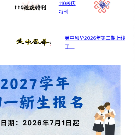
110校庆
特刊
芙中风华2026年第二期上线
了！