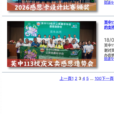
閱讀全
芙中1
的支
18/
芙中1
谢对
办造
閱讀全
上一頁
1
2
3
4
5
…
100
下一頁