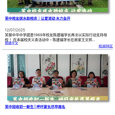
芙中校友送水助校庆｜让爱流动 水力全开
12/07/2025
芙蓉中华中学感恩1969年校友陈建福学长再次以实际行动支持母
校！ 在本届校庆义卖活动中，陈建福学长在商家王文邦…
:
閱讀全文
芙
校闻特区
中
校
友
送
水
助
校
庆
｜
让
爱
流
动
水
力
全
开
芙中招收初一新生 | 呼吁家长尽早报名