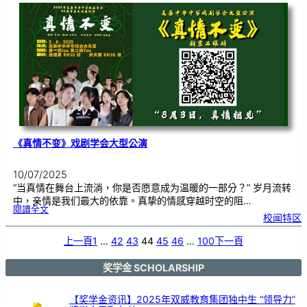
小
学
1
1
2
周
年
校
庆
三
大
庆
典
｜
诚
邀
各
界
共
赴
见
证
《真情不变》戏剧学会大型公演
10/07/2025
“当真情在舞台上流淌，你是否愿意成为温暖的一部分？” 岁月流转
中，亲情是我们最大的依靠。真挚的情感穿越时空的阻…
:
閱讀全文
《
校闻特区
真
情
不
变
》
上一頁
1
…
42
43
44
45
46
…
100
下一頁
戏
剧
学
会
大
型
奖学金 SCHOLARSHIP
公
演
【奖学金资讯】2025年双威教育集团独中生 “领导力”