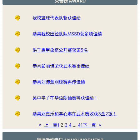
荣誉榜 AWARD
我校篮球代表队斩获佳绩
恭喜我校田径队队MSSD获多项佳绩
洪千惠甲象棋公开赛获第5名
恭喜彭丽诗荣获武术赛事佳绩
恭喜刘沛萱羽球赛再传佳绩
芙中学子在华语朗诵赛等获佳绩！
恭喜邓嘉乐和李心琳在武术赛收获3金2银！
«
上一頁
1
2
3
4
…
41
下一頁
»