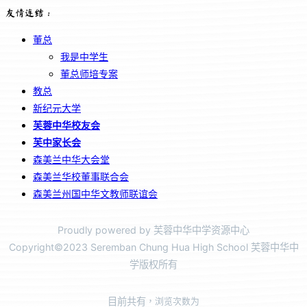
友情连结：
董总
我是中学生
董总师培专案
教总
新纪元大学
芙蓉中华校友会
芙中家长会
森美兰中华大会堂
森美兰华校董事联合会
森美兰州国中华文教师联谊会
Proudly powered by 芙蓉中华中学资源中心
Copyright©2023 Seremban Chung Hua High School 芙蓉中华中
学版权所有
目前共有
，浏览次数为