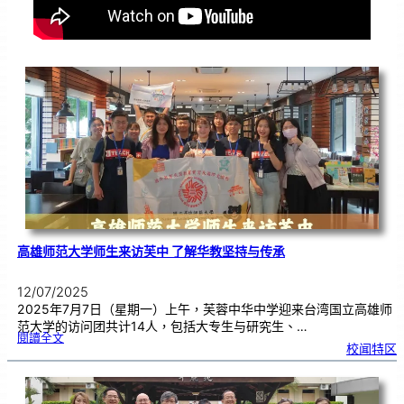
高雄师范大学师生来访芙中 了解华教坚持与传承
12/07/2025
2025年7月7日（星期一）上午，芙蓉中华中学迎来台湾国立高雄师
范大学的访问团共计14人，包括大专生与研究生、…
:
閱讀全文
高
校闻特区
雄
师
范
大
学
师
生
来
访