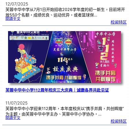
12/07/2025
芙蓉中华中学从7月1日开始招收2026学年度的初一新生，目前将开
放550个名额，成绩优良、运动优异，或者篮球保…
:
閱讀全文
芙
校闻特区
中
招
收
初
一
新
生
|
呼
吁
家
长
尽
早
报
名
芙蓉中华中小学112周年校庆三大庆典｜诚邀各界共赴见证
11/07/2025
芙蓉中华中小学迎来112周年，本年度校庆以“携手并肩，共创辉煌”
为主题，由芙蓉中华中学主办、芙蓉中华小学协办，…
:
閱讀全文
芙
校闻特区
蓉
中
华
中