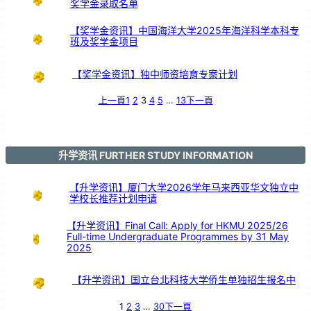
奖学金录取名单
【奖学金资讯】中国海洋大学2025年海洋科学本科专
班及奖学金项目
【奖学金资讯】独中师资培育专案计划
上一頁
1
2
3
4
5
…
13
下一頁
升学资讯 FURTHER STUDY INFORMATION
【升学资讯】厦门大学2026学年马来西亚华文独立中
学校长推荐计划申请
【升学资讯】Final Call: Apply for HKMU 2025/26
Full-time Undergraduate Programmes by 31 May
2025
【升学资讯】国立台北科技大学侨生单独招生报名中
1
2
3
…
30
下一頁