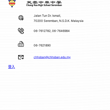
Jalan Tun Dr. Ismail,
70200 Seremban, N.S.D.K. Malaysia
06-7612782, 06-7646984
06-7621890
chhsban@chhsban.edu.my
登入