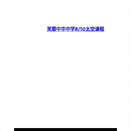
芙蓉中华中学8/10太空课程