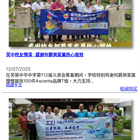
芙
中
了
解
华
教
坚
持
与
传
承
芙中校友情深 · 感谢何爵英家属热心报效
12/07/2025
在芙蓉中华中学第112届义卖会筹备期间，学校特别鸣谢何爵英家属
慷慨报效100件Ascenta品牌T恤，大力支持…
:
閱讀全文
芙
校闻特区
中
校
友
情
深
·
感
谢
何
爵
英
家
属
热
心
报
效