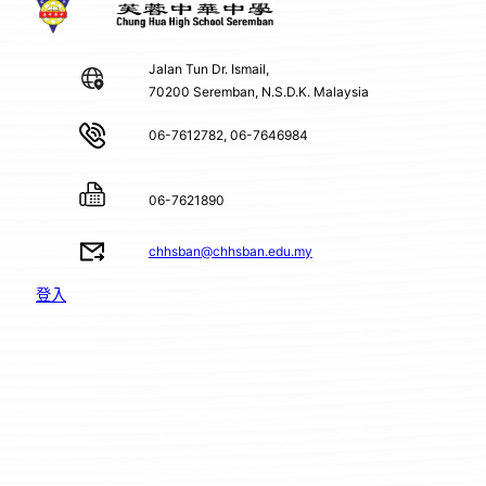
Jalan Tun Dr. Ismail,
70200 Seremban, N.S.D.K. Malaysia
06-7612782, 06-7646984
06-7621890
chhsban@chhsban.edu.my
登入