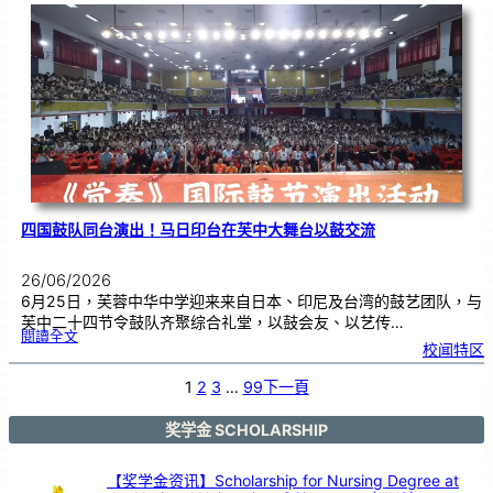
际
物
理
奥
赛
金
牌
！
四国鼓队同台演出！马日印台在芙中大舞台以鼓交流
26/06/2026
6月25日，芙蓉中华中学迎来来自日本、印尼及台湾的鼓艺团队，与
芙中二十四节令鼓队齐聚综合礼堂，以鼓会友、以艺传…
:
閱讀全文
四
校闻特区
国
鼓
队
同
台
1
2
3
…
99
下一頁
演
出
！
马
日
印
奖学金 SCHOLARSHIP
台
在
芙
中
大
舞
【奖学金资讯】Scholarship for Nursing Degree at
台
以