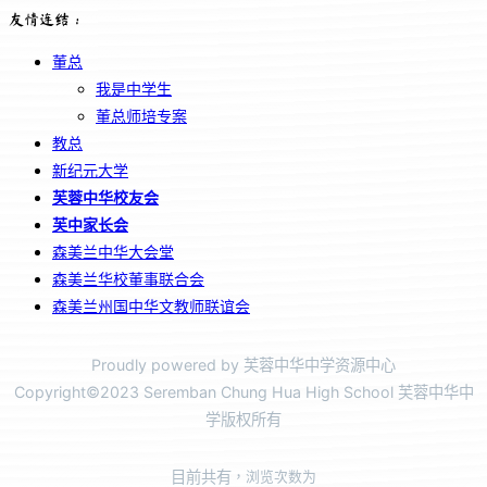
友情连结：
董总
我是中学生
董总师培专案
教总
新纪元大学
芙蓉中华校友会
芙中家长会
森美兰中华大会堂
森美兰华校董事联合会
森美兰州国中华文教师联谊会
Proudly powered by 芙蓉中华中学资源中心
Copyright©2023 Seremban Chung Hua High School 芙蓉中华中
学版权所有
目前共有
，浏览次数为