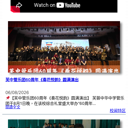
芙中管乐团60周年《奏花悦韵》圆满演出
06/08/2026
【芙中管乐团60周年《奏花悦韵》圆满演出】 芙蓉中华中学管乐
团于8月1日晚，在该校综合礼堂盛大举办“60周年…
:
閱讀全文
芙
校闻特区
中
管
乐
团
6
0
周
年
《