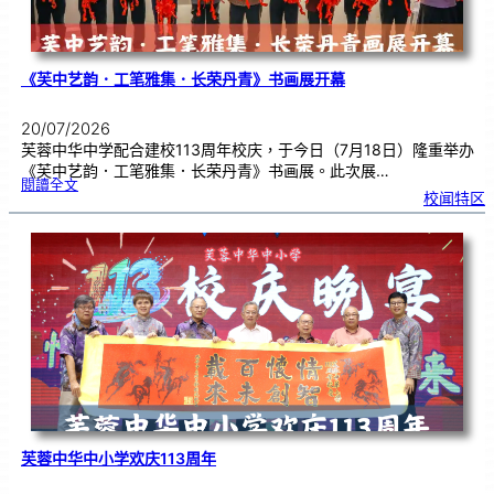
《芙中艺韵．工笔雅集．长荣丹青》书画展开幕
20/07/2026
芙蓉中华中学配合建校113周年校庆，于今日（7月18日）隆重举办
《芙中艺韵．工笔雅集．长荣丹青》书画展。此次展…
:
閱讀全文
《
校闻特区
芙
中
艺
韵
．
工
笔
雅
集
．
长
荣
丹
青
》
书
画
展
开
幕
芙蓉中华中小学欢庆113周年