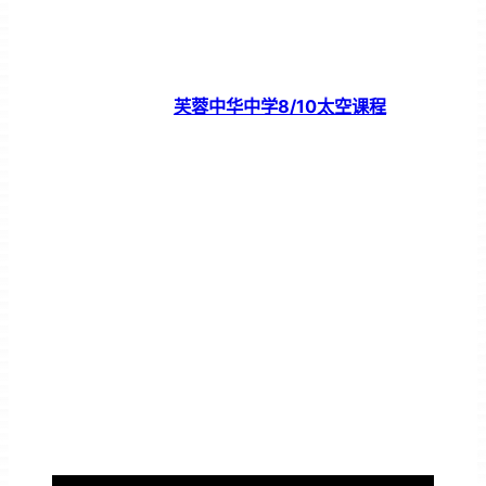
芙蓉中华中学8/10太空课程