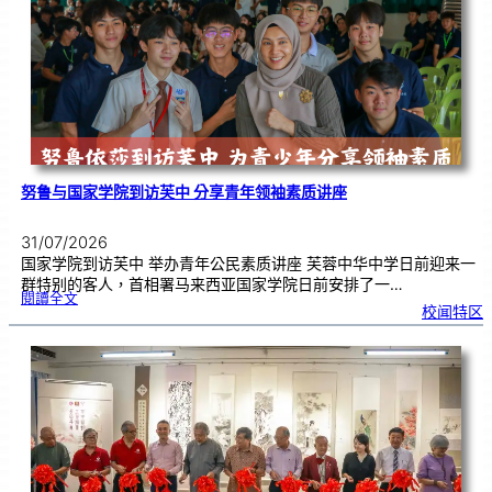
奏
花
悦
韵
》
圆
满
演
出
努鲁与国家学院到访芙中 分享青年领袖素质讲座
31/07/2026
国家学院到访芙中 举办青年公民素质讲座 芙蓉中华中学日前迎来一
群特别的客人，首相署马来西亚国家学院日前安排了一…
:
閱讀全文
努
校闻特区
鲁
与
国
家
学
院
到
访
芙
中
分
享
青
年
领
袖
素
质
讲
座