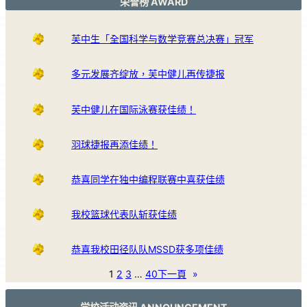
荣誉榜 AWARD
芙中生「全国科学与数学竞赛总决赛」冠军
多元发展齐绽放，芙中健儿再传捷报
芙中健儿在国际泳赛获佳绩！
羽球捷报再添佳绩！
恭喜同学在独中编程联赛中喜获佳绩
我校篮球代表队斩获佳绩
恭喜我校田径队队MSSD获多项佳绩
1
2
3
…
40
下一頁
»