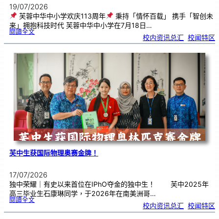
19/07/2026
芙蓉中华中小学欢庆113周年
秉持「情怀百载」 携手「智创未
来」拥抱科技时代 芙蓉中华中小学在7月18日…
:
閱讀全文
芙
校内资讯总汇
, 
校闻特区
蓉
中
华
中
小
学
欢
庆
1
1
3
周
年
芙中生获国际物理奥赛金牌！
17/07/2026
独中荣耀｜有史以来首位在IPhO夺金的独中生！ 芙中2025年
高三毕业生石康琳同学，于2026年在南美洲哥…
:
閱讀全文
芙
校内资讯总汇
, 
校闻特区
中
生
获
国