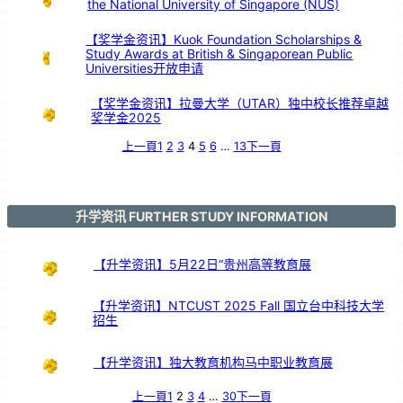
the National University of Singapore (NUS)
鼓
交
流
【奖学金资讯】Kuok Foundation Scholarships &
Study Awards at British & Singaporean Public
Universities开放申请
【奖学金资讯】拉曼大学（UTAR）独中校长推荐卓越
奖学金2025
上一頁
1
2
3
4
5
6
…
13
下一頁
升学资讯 FURTHER STUDY INFORMATION
【升学资讯】5月22日“贵州高等教育展
【升学资讯】NTCUST 2025 Fall 国立台中科技大学
招生
【升学资讯】独大教育机构马中职业教育展
上一頁
1
2
3
4
…
30
下一頁