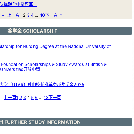
队蝉联全中辩冠军！
«
上一頁
1
2
3
4
…
40
下一頁
»
奖学金 SCHOLARSHIP
p for Nursing Degree at the National University of
dation Scholarships & Study Awards at British &
c Universities开放申请
大学（UTAR）独中校长推荐卓越奖学金2025
上一頁
1
2
3
4
5
6
…
13
下一頁
 FURTHER STUDY INFORMATION