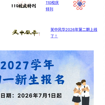
110校庆
特刊
芙中风华2026年第二期上线
了！