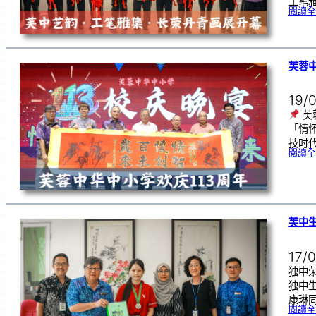
工笔
閱讀全
芙蓉中
19/
芙
「情
技时代
閱讀全
芙中
17/
独中荣
独中
康琳同
閱讀全