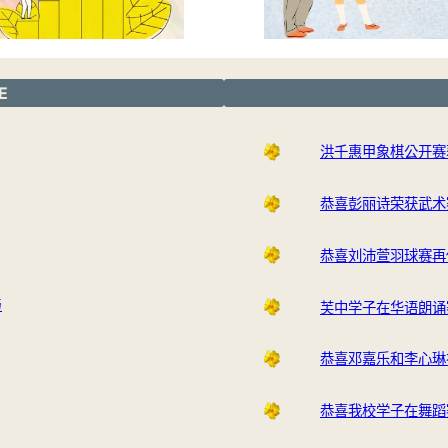
E
洪千惠甲象棋公开赛
恭喜彭丽诗荣获武术
恭喜刘沛萱羽球赛再
与
芙中学子在华语朗诵
恭喜邓嘉乐和李心琳
恭喜我校学子在舞蹈