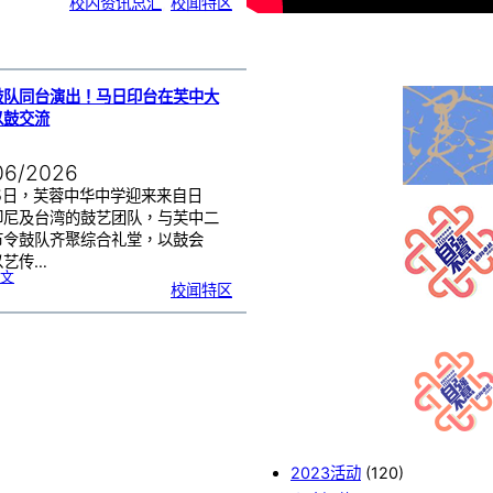
校内资讯总汇
, 
校闻特区
中
生
获
国
际
物
理
奥
赛
金
牌
！
鼓队同台演出！马日印台在芙中大
以鼓交流
06/2026
25日，芙蓉中华中学迎来来自日
印尼及台湾的鼓艺团队，与芙中二
节令鼓队齐聚综合礼堂，以鼓会
以艺传…
:
文
四
校闻特区
国
鼓
队
同
台
演
出
！
马
日
印
台
在
芙
中
大
舞
台
以
鼓
交
流
2023活动
(120)