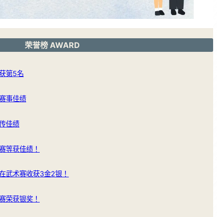
荣誉榜 AWARD
获第5名
赛事佳绩
传佳绩
赛等获佳绩！
在武术赛收获3金2银！
赛荣获银奖！