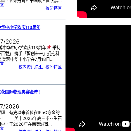
雅集．长荣丹青》书画展。此次展…
:
文
《
校闻特区
芙
中
艺
韵
．
工
笔
雅
集
．
华中小学欢庆113周年
长
荣
丹
青
》
书
07/2026
画
展
开
幕
蓉中华中小学欢庆113周年
秉持
怀百载」 携手「智创未来」拥抱科
 芙蓉中华中小学在7月18日…
:
文
芙
校内资讯总汇
, 
校闻特区
蓉
中
华
中
小
学
欢
庆
1
1
3
周
生获国际物理奥赛金牌！
年
07/2026
耀｜有史以来首位在IPhO夺金的
生！ 芙中2025年高三毕业生石
学，于2026年在南美洲哥…
:
文
芙