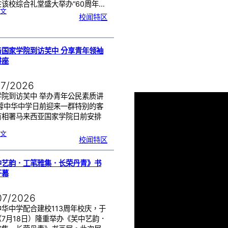
该校综合礼堂盛大举办“60周年…
:
文
芙
校闻特区
中
管
乐
团
6
0
周
年
《
奏
与国家学院到访芙中 分享青年领袖
花
悦
讲座
韵
》
圆
满
演
出
07/2026
学院到访芙中 举办青年公民素质讲
芙蓉中华中学日前迎来一群特别的客
首相署马来西亚国家学院日前安排
…
:
文
努
校闻特区
鲁
与
国
家
学
院
到
中艺韵．工笔雅集．长荣丹青》书
访
芙
中
开幕
分
享
青
年
领
袖
07/2026
素
质
讲
座
华中学配合建校113周年校庆，于
（7月18日）隆重举办《芙中艺韵．