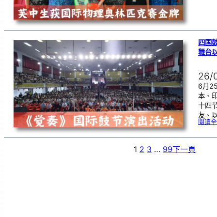
四国
舞台
26/
6月
本、
十四
友、
閱讀全
1
2
3
…
99
下一頁