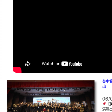
芙中
出
06/
【
满演出