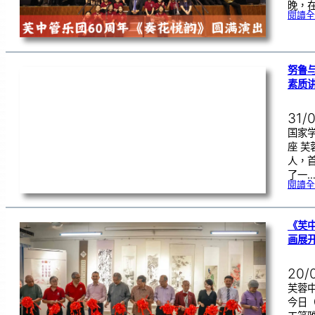
晚，在
閱讀全
努鲁
素质
31/
国家
座 
人，
了一
閱讀全
《芙
画展
20/
芙蓉中
今日