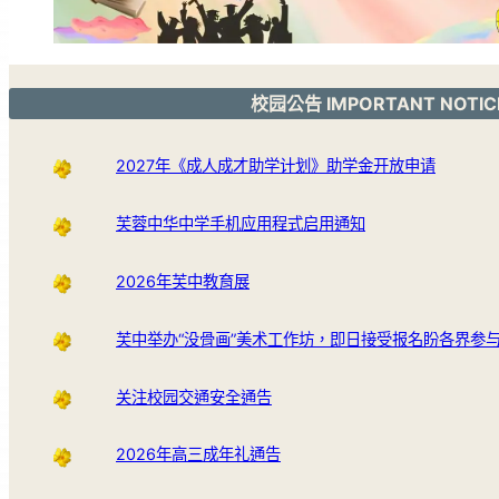
校园公告 IMPORTANT NOTIC
2027年《成人成才助学计划》助学金开放申请
芙蓉中华中学手机应用程式启用通知
2026年芙中教育展
芙中举办“没骨画”美术工作坊，即日接受报名盼各界参
关注校园交通安全通告
2026年高三成年礼通告