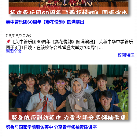
芙中管乐团60周年《奏花悦韵》圆满演出
06/08/2026
【芙中管乐团60周年《奏花悦韵》圆满演出】 芙蓉中华中学管乐
团于8月1日晚，在该校综合礼堂盛大举办“60周年…
:
閱讀全文
芙
校闻特区
中
管
乐
团
6
0
周
年
《
奏
花
悦
韵
》
圆
满
演
出
努鲁与国家学院到访芙中 分享青年领袖素质讲座