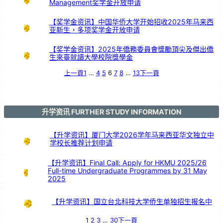
Management奖学金开放申请
【奖学金资讯】中国华侨大学开始招收2025年马来西
亚新生，多项奖学金开放申请
【奖学金资讯】2025年僑務委員會獎勵頂尖及傑出僑
生來臺就讀大學校院獎學金
上一頁
1
…
4
5
6
7
8
…
13
下一頁
升学资讯 FURTHER STUDY INFORMATION
【升学资讯】厦门大学2026学年马来西亚华文独立中
学校长推荐计划申请
【升学资讯】Final Call: Apply for HKMU 2025/26
Full-time Undergraduate Programmes by 31 May
2025
【升学资讯】国立台北科技大学侨生单独招生报名中
1
2
3
…
30
下一頁