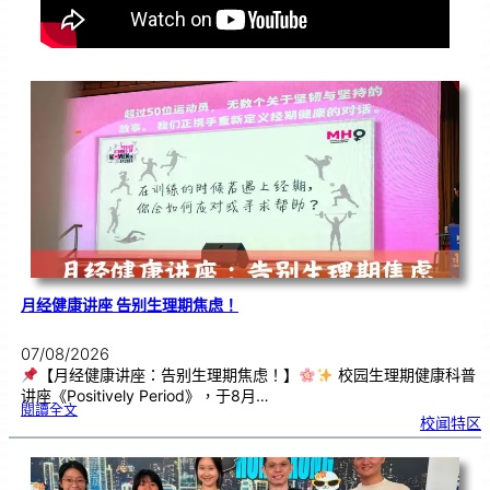
月经健康讲座 告别生理期焦虑！
07/08/2026
【月经健康讲座：告别生理期焦虑！】
校园生理期健康科普
讲座《Positively Period》，于8月…
:
閱讀全文
月
校闻特区
经
健
康
讲
座
告
别
生
理