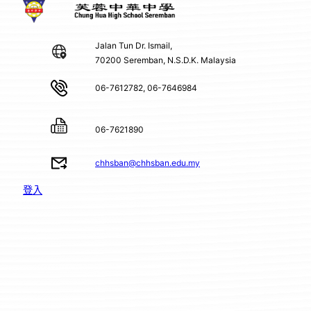
Jalan Tun Dr. Ismail,
70200 Seremban, N.S.D.K. Malaysia
06-7612782, 06-7646984
06-7621890
chhsban@chhsban.edu.my
登入