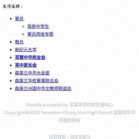
友情连结：
董总
我是中学生
董总师培专案
教总
新纪元大学
芙蓉中华校友会
芙中家长会
森美兰中华大会堂
森美兰华校董事联合会
森美兰州国中华文教师联谊会
Proudly powered by 芙蓉中华中学资源中心
Copyright©2023 Seremban Chung Hua High School 芙蓉中华中
学版权所有
目前共有
，浏览次数为