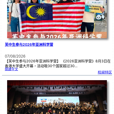
期
焦
虑
！
芙中生参与2026年亚洲科学营
07/08/2026
【芙中生参与2026年亚洲科学营】 《2026亚洲科学营》8月3日在
香港大学盛大开幕，活动吸30个国家超过30…
:
閱讀全文
芙
校闻特区
中
生
参
与
2
0
2
6
年
亚
洲
科
学
营