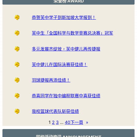
荣誉榜 AWARD
恭贺芙中学子到新加坡大学报到！
芙中生「全国科学与数学竞赛总决赛」冠军
多元发展齐绽放，芙中健儿再传捷报
芙中健儿在国际泳赛获佳绩！
羽球捷报再添佳绩！
恭喜同学在独中编程联赛中喜获佳绩
我校篮球代表队斩获佳绩
1
2
3
…
40
下一頁
»