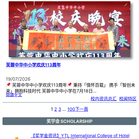
．
工
笔
雅
集
．
长
荣
丹
青
》
书
画
展
开
幕
芙蓉中华中小学欢庆113周年
19/07/2026
芙蓉中华中小学欢庆113周年
秉持「情怀百载」 携手「智创未
来」拥抱科技时代 芙蓉中华中小学在7月18日…
:
閱讀全文
芙
校内资讯总汇
, 
校闻特区
蓉
中
华
中
小
1
2
3
…
100
下一頁
学
欢
庆
1
1
3
奖学金 SCHOLARSHIP
周
年
【奖学金资讯】YTL International College of Hotel