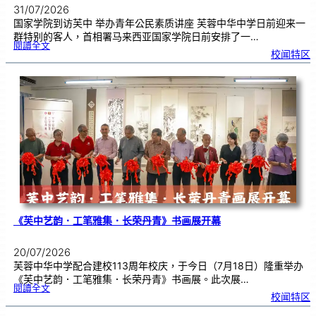
31/07/2026
国家学院到访芙中 举办青年公民素质讲座 芙蓉中华中学日前迎来一
群特别的客人，首相署马来西亚国家学院日前安排了一…
:
閱讀全文
努
校闻特区
鲁
与
国
家
学
院
到
访
芙
中
分
享
青
年
领
袖
素
质
讲
座
《芙中艺韵．工笔雅集．长荣丹青》书画展开幕
20/07/2026
芙蓉中华中学配合建校113周年校庆，于今日（7月18日）隆重举办
《芙中艺韵．工笔雅集．长荣丹青》书画展。此次展…
:
閱讀全文
《
校闻特区
芙
中
艺
韵