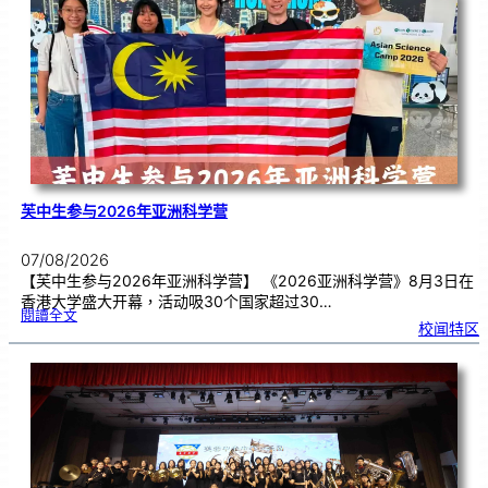
别
生
理
期
焦
虑
！
芙中生参与2026年亚洲科学营
07/08/2026
【芙中生参与2026年亚洲科学营】 《2026亚洲科学营》8月3日在
香港大学盛大开幕，活动吸30个国家超过30…
:
閱讀全文
芙
校闻特区
中
生
参
与
2
0
2
6
年
亚
洲
科
学
营