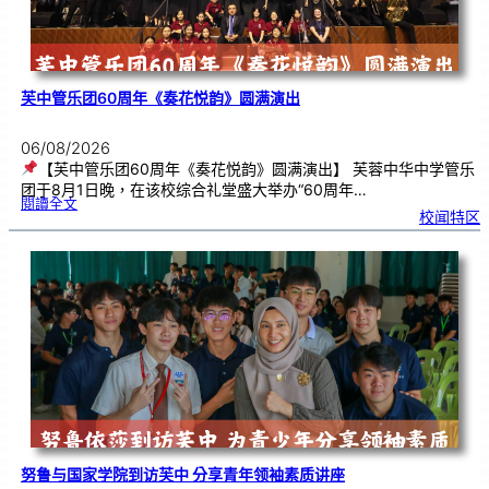
芙中管乐团60周年《奏花悦韵》圆满演出
06/08/2026
【芙中管乐团60周年《奏花悦韵》圆满演出】 芙蓉中华中学管乐
团于8月1日晚，在该校综合礼堂盛大举办“60周年…
:
閱讀全文
芙
校闻特区
中
管
乐
团
6
0
周
年
《
奏
花
悦
韵
》
圆
满
演
出
努鲁与国家学院到访芙中 分享青年领袖素质讲座