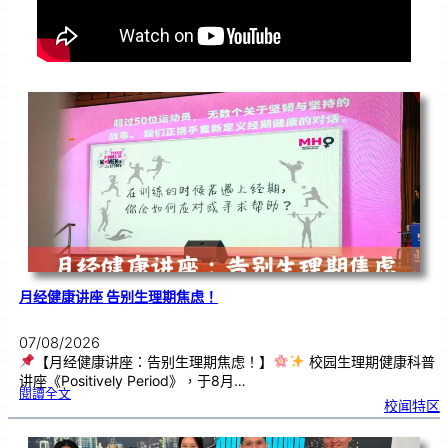
月经健康讲座 告别生理期焦虑！
07/08/2026
【月经健康讲座：告别生理期焦虑！】
校园生理期健康科普
讲座《Positively Period》，于8月…
:
閱讀全文
月
校闻特区
经
健
康
讲
座
告