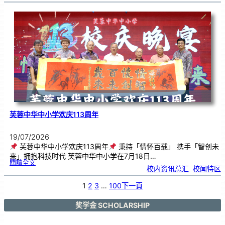
艺
韵
．
工
笔
雅
集
．
长
荣
丹
青
》
书
画
展
开
幕
芙蓉中华中小学欢庆113周年
19/07/2026
芙蓉中华中小学欢庆113周年
秉持「情怀百载」 携手「智创未
来」拥抱科技时代 芙蓉中华中小学在7月18日…
:
閱讀全文
芙
校内资讯总汇
, 
校闻特区
蓉
中
华
中
小
1
2
3
…
100
下一頁
学
欢
庆
1
1
3
奖学金 SCHOLARSHIP
周
年