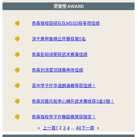
荣誉榜 AWARD
恭喜我校田径队队MSSD获多项佳绩
洪千惠甲象棋公开赛获第5名
恭喜彭丽诗荣获武术赛事佳绩
恭喜刘沛萱羽球赛再传佳绩
芙中学子在华语朗诵赛等获佳绩！
恭喜邓嘉乐和李心琳在武术赛收获3金2银！
恭喜我校学子在舞蹈赛荣获银奖！
«
上一頁
1
2
3
4
…
40
下一頁
»