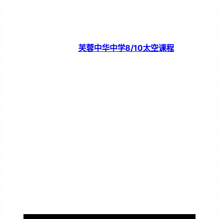
芙蓉中华中学8/10太空课程