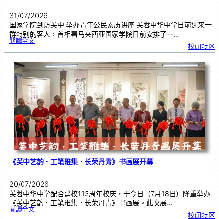
31/07/2026
国家学院到访芙中 举办青年公民素质讲座 芙蓉中华中学日前迎来一
群特别的客人，首相署马来西亚国家学院日前安排了一…
:
閱讀全文
努
校闻特区
鲁
与
国
家
学
院
到
访
芙
中
分
享
青
年
领
袖
素
质
讲
座
《芙中艺韵．工笔雅集．长荣丹青》书画展开幕
20/07/2026
芙蓉中华中学配合建校113周年校庆，于今日（7月18日）隆重举办
《芙中艺韵．工笔雅集．长荣丹青》书画展。此次展…
:
閱讀全文
《
校闻特区
芙
中