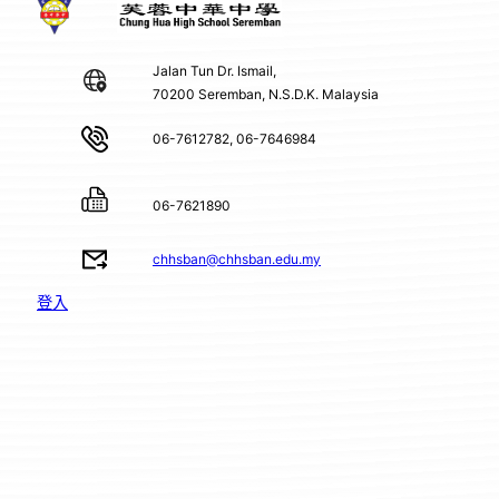
Jalan Tun Dr. Ismail,
70200 Seremban, N.S.D.K. Malaysia
06-7612782, 06-7646984
06-7621890
chhsban@chhsban.edu.my
登入