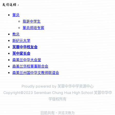
友情连结：
董总
我是中学生
董总师培专案
教总
新纪元大学
芙蓉中华校友会
芙中家长会
森美兰中华大会堂
森美兰华校董事联合会
森美兰州国中华文教师联谊会
Proudly powered by 芙蓉中华中学资源中心
Copyright©2023 Seremban Chung Hua High School 芙蓉中华中
学版权所有
目前共有
，浏览次数为