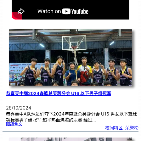
恭喜芙中獲2024森篮总芙蓉分会 U16 以下男子组冠军
28/10/2024
恭喜芙中A队球员们夺下2024年森篮总芙蓉分会 U16 男女以下篮球
锦标赛男子组冠军 超乎热血沸腾的决赛 经过…
:
閱讀全文
恭
校闻特区
, 
荣誉榜
喜
芙
中
獲
2
0