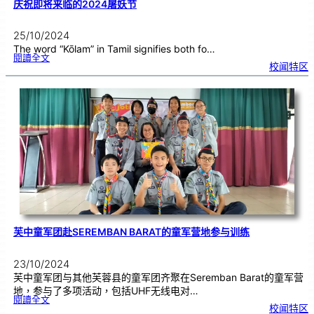
F
庆祝即将来临的2024屠妖节
E
S
T
I
V
A
25/10/2024
L
2
0
The word “Kōlam” in Tamil signifies both fo…
2
4
:
閱讀全文
庆
校闻特区
祝
即
将
来
临
的
2
0
2
4
屠
妖
节
芙中童军团赴SEREMBAN BARAT的童军营地参与训练
23/10/2024
芙中童军团与其他芙蓉县的童军团齐聚在Seremban Barat的童军营
地，参与了多项活动，包括UHF无线电对…
:
閱讀全文
芙
校闻特区
中
童