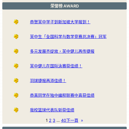
荣誉榜 AWARD
恭贺芙中学子到新加坡大学报到！
芙中生「全国科学与数学竞赛总决赛」冠军
多元发展齐绽放，芙中健儿再传捷报
芙中健儿在国际泳赛获佳绩！
羽球捷报再添佳绩！
恭喜同学在独中编程联赛中喜获佳绩
我校篮球代表队斩获佳绩
1
2
3
…
40
下一頁
»