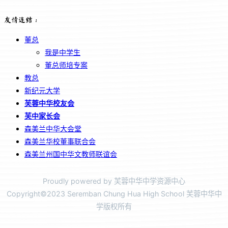
友情连结：
董总
我是中学生
董总师培专案
教总
新纪元大学
芙蓉中华校友会
芙中家长会
森美兰中华大会堂
森美兰华校董事联合会
森美兰州国中华文教师联谊会
Proudly powered by 芙蓉中华中学资源中心
Copyright©2023 Seremban Chung Hua High School 芙蓉中华中
学版权所有