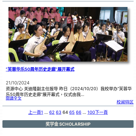
军
团
赴
S
e
r
e
m
b
a
n
B
a
r
a
t
的
童
军
营
地
参
与
训
练
“芙蓉华乐50周年历史走廊”展开幕式
21/10/2024
资源中心 关迪隆副主任报导 昨日（2024/10/20）我校举办“芙蓉华
乐50周年历史走廊”展开幕式，仪式由我…
:
閱讀全文
“
校闻特区
芙
蓉
华
乐
5
上一頁
1
…
62
63
64
65
66
…
100
下一頁
0
周
年
历
史
走
奖学金 SCHOLARSHIP
廊
”
展
开
幕