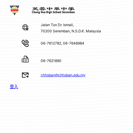
Jalan Tun Dr. Ismail,
70200 Seremban, N.S.D.K. Malaysia
06-7612782, 06-7646984
06-7621890
chhsban@chhsban.edu.my
登入