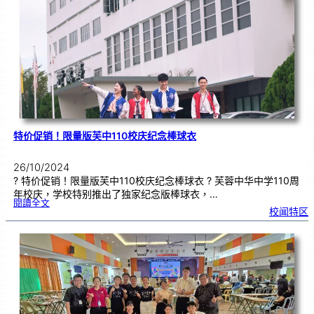
2
4
森
篮
总
芙
蓉
分
会
U
1
6
以
下
男
子
组
冠
军
特价促销！限量版芙中110校庆纪念棒球衣
26/10/2024
? 特价促销！限量版芙中110校庆纪念棒球衣 ? 芙蓉中华中学110周
年校庆，学校特别推出了独家纪念版棒球衣，…
:
閱讀全文
特
校闻特区
价
促
销
！
限
量
版
芙
中
1
1
0
校
庆
纪
念
棒
球
衣