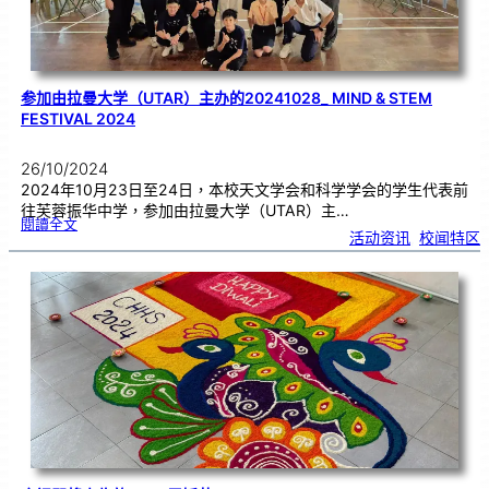
参加由拉曼大学（UTAR）主办的20241028_ MIND & STEM
FESTIVAL 2024
26/10/2024
2024年10月23日至24日，本校天文学会和科学学会的学生代表前
往芙蓉振华中学，参加由拉曼大学（UTAR）主…
:
閱讀全文
参
活动资讯
, 
校闻特区
加
由
拉
曼
大
学
（
U
T
A
R
）
主
办
的
2
0
2
4
1
0
2
8
_
M
I
N
D
&
S
T
E
M