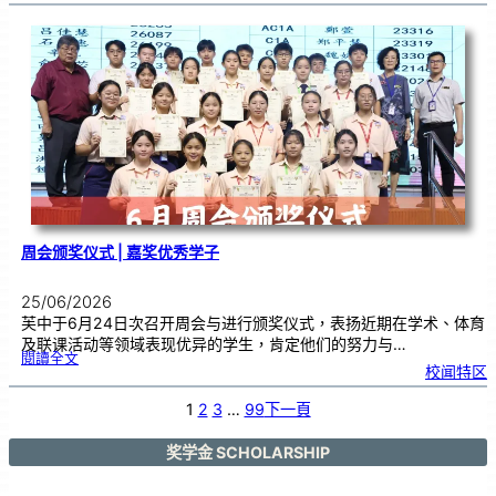
队
同
台
演
出
！
马
日
印
台
在
芙
中
大
舞
台
以
鼓
交
流
周会颁奖仪式 | 嘉奖优秀学子
25/06/2026
芙中于6月24日次召开周会与进行颁奖仪式，表扬近期在学术、体育
及联课活动等领域表现优异的学生，肯定他们的努力与…
:
閱讀全文
周
校闻特区
会
颁
奖
仪
式
1
2
3
…
99
下一頁
|
嘉
奖
优
秀
学
奖学金 SCHOLARSHIP
子