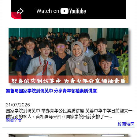
努鲁与国家学院到访芙中 分享青年领袖素质讲座
31/07/2026
国家学院到访芙中 举办青年公民素质讲座 芙蓉中华中学日前迎来一
群特别的客人，首相署马来西亚国家学院日前安排了一…
:
閱讀全文
努
校闻特区
鲁
与
国
家
学
院