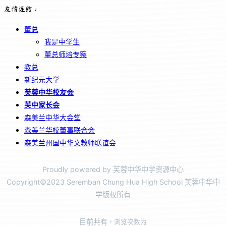
友情连结：
董总
我是中学生
董总师培专案
教总
新纪元大学
芙蓉中华校友会
芙中家长会
森美兰中华大会堂
森美兰华校董事联合会
森美兰州国中华文教师联谊会
Proudly powered by 芙蓉中华中学资源中心
Copyright©2023 Seremban Chung Hua High School 芙蓉中华中
学版权所有
目前共有
，浏览次数为