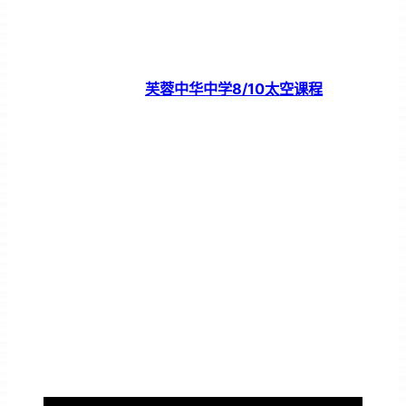
芙蓉中华中学8/10太空课程