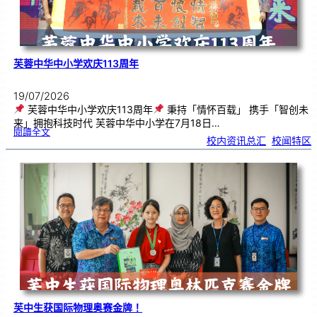
芙蓉中华中小学欢庆113周年
19/07/2026
芙蓉中华中小学欢庆113周年
秉持「情怀百载」 携手「智创未
来」拥抱科技时代 芙蓉中华中小学在7月18日…
:
閱讀全文
芙
校内资讯总汇
, 
校闻特区
蓉
中
华
中
小
学
欢
庆
1
1
3
周
年
芙中生获国际物理奥赛金牌！