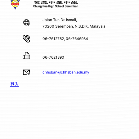
Jalan Tun Dr. Ismail,
70200 Seremban, N.S.D.K. Malaysia
06-7612782, 06-7646984
06-7621890
chhsban@chhsban.edu.my
登入