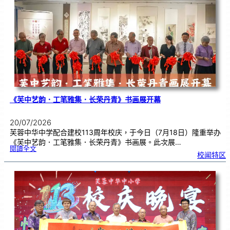
到
访
芙
中
分
享
青
年
领
袖
素
质
讲
座
《芙中艺韵．工笔雅集．长荣丹青》书画展开幕
20/07/2026
芙蓉中华中学配合建校113周年校庆，于今日（7月18日）隆重举办
《芙中艺韵．工笔雅集．长荣丹青》书画展。此次展…
:
閱讀全文
《
校闻特区
芙
中
艺
韵
．
工
笔
雅
集
．
长
荣
丹
青
》
书
画
展
开
幕