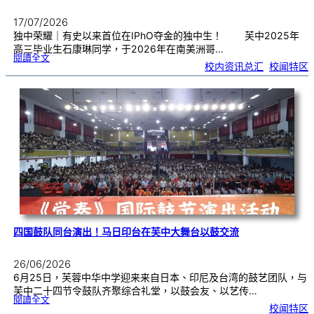
17/07/2026
独中荣耀｜有史以来首位在IPhO夺金的独中生！ 芙中2025年
高三毕业生石康琳同学，于2026年在南美洲哥…
:
閱讀全文
芙
校内资讯总汇
, 
校闻特区
中
生
获
国
际
物
理
奥
赛
金
牌
！
四国鼓队同台演出！马日印台在芙中大舞台以鼓交流
26/06/2026
6月25日，芙蓉中华中学迎来来自日本、印尼及台湾的鼓艺团队，与
芙中二十四节令鼓队齐聚综合礼堂，以鼓会友、以艺传…
:
閱讀全文
四
校闻特区
国
鼓