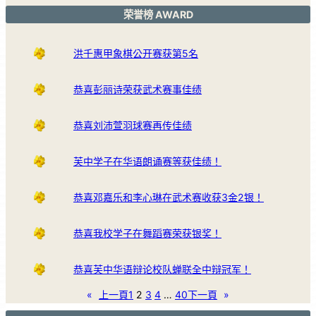
荣誉榜 AWARD
洪千惠甲象棋公开赛获第5名
恭喜彭丽诗荣获武术赛事佳绩
恭喜刘沛萱羽球赛再传佳绩
芙中学子在华语朗诵赛等获佳绩！
恭喜邓嘉乐和李心琳在武术赛收获3金2银！
恭喜我校学子在舞蹈赛荣获银奖！
恭喜芙中华语辩论校队蝉联全中辩冠军！
«
上一頁
1
2
3
4
…
40
下一頁
»