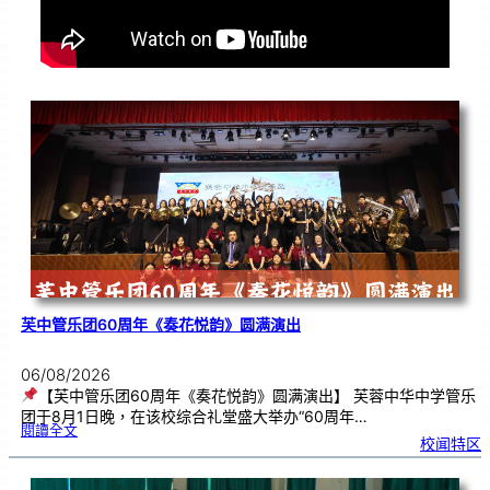
芙中管乐团60周年《奏花悦韵》圆满演出
06/08/2026
【芙中管乐团60周年《奏花悦韵》圆满演出】 芙蓉中华中学管乐
团于8月1日晚，在该校综合礼堂盛大举办“60周年…
:
閱讀全文
芙
校闻特区
中
管
乐
团
6
0