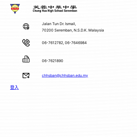
Jalan Tun Dr. Ismail,
70200 Seremban, N.S.D.K. Malaysia
06-7612782, 06-7646984
06-7621890
chhsban@chhsban.edu.my
登入