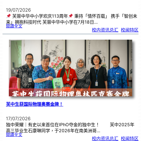
19/07/2026
芙蓉中华中小学欢庆113周年
秉持「情怀百载」 携手「智创未
来」拥抱科技时代 芙蓉中华中小学在7月18日…
:
閱讀全文
芙
校内资讯总汇
, 
校闻特区
蓉
中
华
中
小
学
欢
庆
1
1
3
周
年
芙中生获国际物理奥赛金牌！
17/07/2026
独中荣耀｜有史以来首位在IPhO夺金的独中生！ 芙中2025年
高三毕业生石康琳同学，于2026年在南美洲哥…
:
閱讀全文
芙
校内资讯总汇
, 
校闻特区
中
生