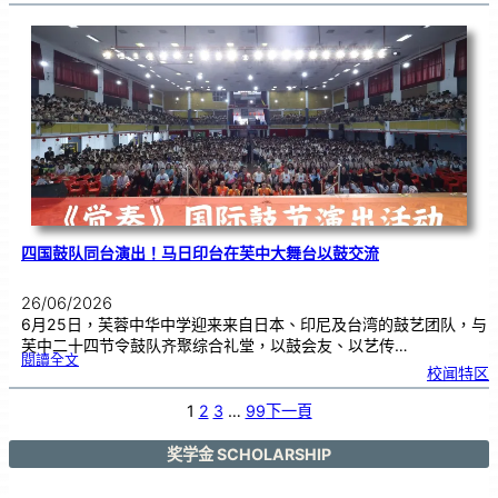
获
国
际
物
理
奥
赛
金
牌
！
四国鼓队同台演出！马日印台在芙中大舞台以鼓交流
26/06/2026
6月25日，芙蓉中华中学迎来来自日本、印尼及台湾的鼓艺团队，与
芙中二十四节令鼓队齐聚综合礼堂，以鼓会友、以艺传…
:
閱讀全文
四
校闻特区
国
鼓
队
同
台
1
2
3
…
99
下一頁
演
出
！
马
日
印
奖学金 SCHOLARSHIP
台
在
芙
中
大