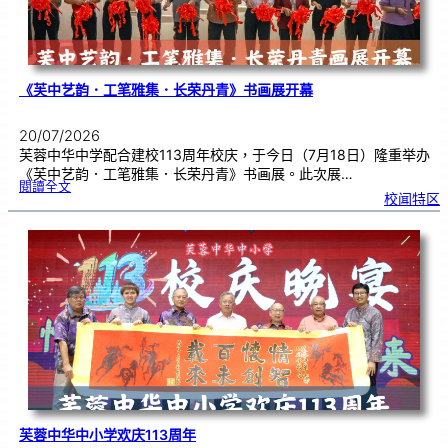
《芙中艺韵．工笔雅集．长荣丹青》书画展开幕
20/07/2026
芙蓉中华中学配合建校113周年校庆，于今日（7月18日）隆重举办
《芙中艺韵．工笔雅集．长荣丹青》书画展。此次展…
:
閱讀全文
《
校闻特区
芙
中
艺
韵
．
工
笔
雅
集
．
长
荣
丹
青
》
书
画
展
开
幕
芙蓉中华中小学欢庆113周年