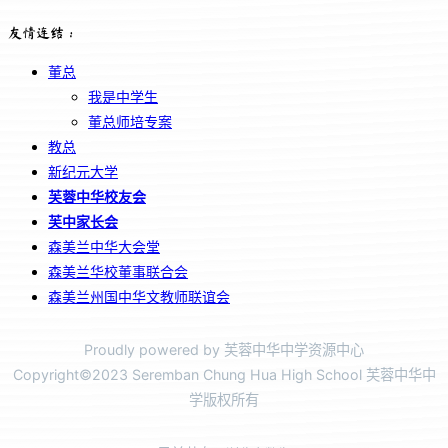
友情连结：
董总
我是中学生
董总师培专案
教总
新纪元大学
芙蓉中华校友会
芙中家长会
森美兰中华大会堂
森美兰华校董事联合会
森美兰州国中华文教师联谊会
Proudly powered by 芙蓉中华中学资源中心
Copyright©2023 Seremban Chung Hua High School 芙蓉中华中
学版权所有