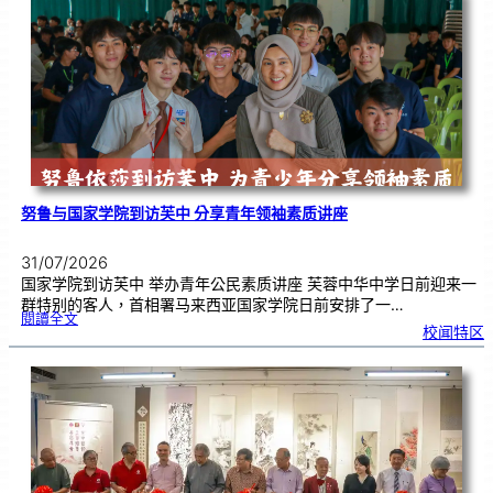
周
年
《
奏
花
悦
韵
》
圆
满
演
出
努鲁与国家学院到访芙中 分享青年领袖素质讲座
31/07/2026
国家学院到访芙中 举办青年公民素质讲座 芙蓉中华中学日前迎来一
群特别的客人，首相署马来西亚国家学院日前安排了一…
:
閱讀全文
努
校闻特区
鲁
与
国
家
学
院
到
访
芙
中
分
享
青
年
领
袖
素
质
讲
座