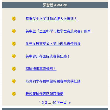
荣誉榜 AWARD
恭贺芙中学子到新加坡大学报到！
芙中生「全国科学与数学竞赛总决赛」冠军
多元发展齐绽放，芙中健儿再传捷报
芙中健儿在国际泳赛获佳绩！
羽球捷报再添佳绩！
恭喜同学在独中编程联赛中喜获佳绩
我校篮球代表队斩获佳绩
1
2
3
…
40
下一頁
»