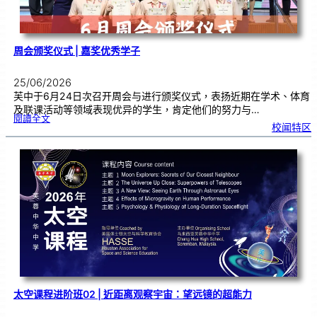
周会颁奖仪式 | 嘉奖优秀学子
25/06/2026
芙中于6月24日次召开周会与进行颁奖仪式，表扬近期在学术、体育
及联课活动等领域表现优异的学生，肯定他们的努力与…
:
閱讀全文
周
校闻特区
会
颁
奖
仪
式
|
嘉
奖
优
秀
学
子
太空课程进阶班02 | 近距离观察宇宙：望远镜的超能力