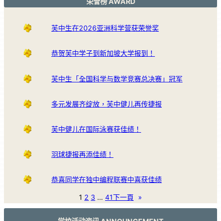
荣誉榜 AWARD
芙中生在2026亚洲科学营获荣誉奖
恭贺芙中学子到新加坡大学报到！
芙中生「全国科学与数学竞赛总决赛」冠军
多元发展齐绽放，芙中健儿再传捷报
芙中健儿在国际泳赛获佳绩！
羽球捷报再添佳绩！
恭喜同学在独中编程联赛中喜获佳绩
1
2
3
…
41
下一頁
»