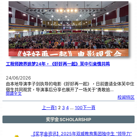
友
校
线
上
交
流
|
传
统
游
戏
连
结
跨
国
友
谊
工程师跨界追梦24年，《好好再一起》芙中引亲情共鸣
24/06/2026
由本地导演李子剑执导的电影《好好再一起》，日前邀请全体芙中住
宿生共同观赏，导演事后分享也展开了一场关于“勇敢追…
:
閱讀全文
工
校闻特区
程
师
跨
界
追
上一頁
1
2
3
4
…
100
下一頁
梦
2
4
年
，
《
奖学金 SCHOLARSHIP
好
好
再
一
起
》
【奖学金资讯】2025年双威教育集团独中生 “领导力”
芙
中