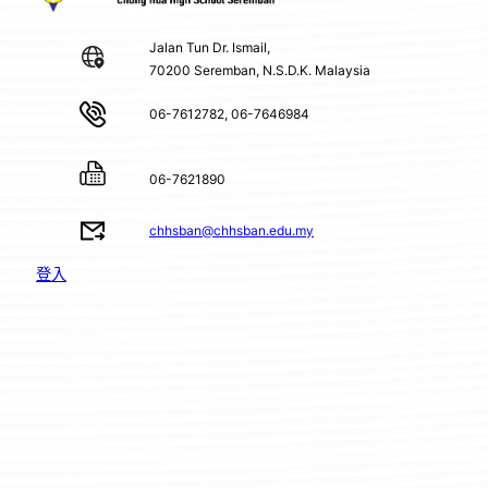
Jalan Tun Dr. Ismail,
70200 Seremban, N.S.D.K. Malaysia
06-7612782, 06-7646984
06-7621890
chhsban@chhsban.edu.my
登入