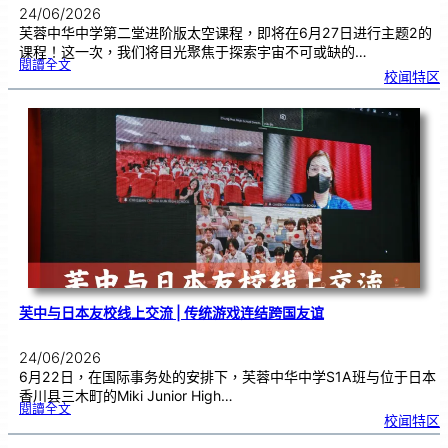
24/06/2026
芙蓉中华中学第二堂进阶版太空课程，即将在6月27日进行主题2的
课程！这一次，我们将目光聚焦于探索宇宙不可或缺的…
:
閱讀全文
太
校闻特区
空
课
程
进
阶
班
0
2
|
近
距
离
观
察
宇
宙
：
望
远
镜
的
超
能
力
芙中与日本友校线上交流 | 传统游戏连结跨国友谊
24/06/2026
6月22日，在国际事务处的安排下，芙蓉中华中学S1A班与位于日本
香川县三木町的Miki Junior High…
:
閱讀全文
芙
校闻特区
中
与
日
本