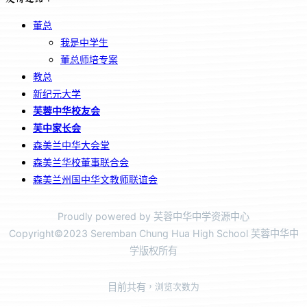
董总
我是中学生
董总师培专案
教总
新纪元大学
芙蓉中华校友会
芙中家长会
森美兰中华大会堂
森美兰华校董事联合会
森美兰州国中华文教师联谊会
Proudly powered by 芙蓉中华中学资源中心
Copyright©2023 Seremban Chung Hua High School 芙蓉中华中
学版权所有
目前共有
，浏览次数为