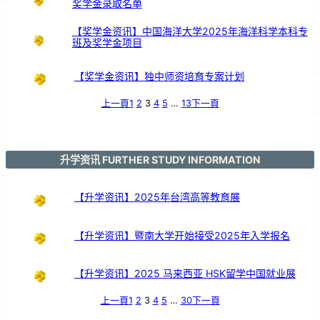
奖学金录取名单
引
亲
情
共
鸣
【奖学金资讯】中国海洋大学2025年海洋科学本科专
班及奖学金项目
【奖学金资讯】独中师资培育专案计划
上一頁
1
2
3
4
5
…
13
下一頁
升学资讯 FURTHER STUDY INFORMATION
【升学资讯】2025年台湾高等教育展
【升学资讯】暨南大学开始接受2025年入学报名
【升学资讯】2025 马来西亚 HSK留学中国就业展
上一頁
1
2
3
4
5
…
30
下一頁