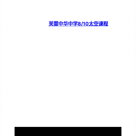
芙蓉中华中学8/10太空课程