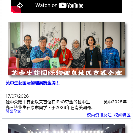
芙中生获国际物理奥赛金牌！
17/07/2026
独中荣耀｜有史以来首位在IPhO夺金的独中生！ 芙中2025年
高三毕业生石康琳同学，于2026年在南美洲哥…
:
閱讀全文
芙
校内资讯总汇
, 
校闻特区
中
生
获
国
际
物
理
奥
赛