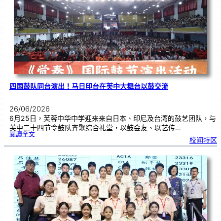
金
牌
！
四国鼓队同台演出！马日印台在芙中大舞台以鼓交流
26/06/2026
6月25日，芙蓉中华中学迎来来自日本、印尼及台湾的鼓艺团队，与
芙中二十四节令鼓队齐聚综合礼堂，以鼓会友、以艺传…
:
閱讀全文
四
校闻特区
国
鼓
队
同
台
演
出
！
马
日
印
台
在
芙
中
大
舞
台
以
鼓
交
流