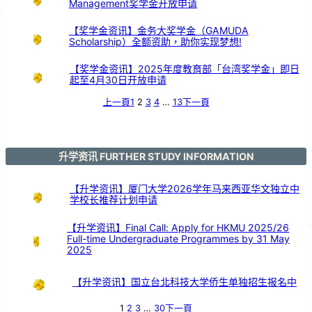
Management奖学金开放申请
鼓
交
流
【奖学金资讯】金务大奖学金（GAMUDA
Scholarship）全额资助，助你实现梦想!
【奖学金资讯】2025年度教育部「台湾奖学金」即日
起至4月30日开放申请
上一頁
1
2
3
4
…
13
下一頁
升学资讯 FURTHER STUDY INFORMATION
【升学资讯】厦门大学2026学年马来西亚华文独立中
学校长推荐计划申请
【升学资讯】Final Call: Apply for HKMU 2025/26
Full-time Undergraduate Programmes by 31 May
2025
【升学资讯】国立台北科技大学侨生单独招生报名中
1
2
3
…
30
下一頁