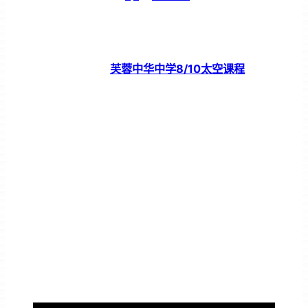
芙蓉中华中学8/10太空课程