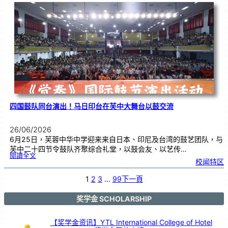
际
物
理
奥
赛
金
牌
！
四国鼓队同台演出！马日印台在芙中大舞台以鼓交流
26/06/2026
6月25日，芙蓉中华中学迎来来自日本、印尼及台湾的鼓艺团队，与
芙中二十四节令鼓队齐聚综合礼堂，以鼓会友、以艺传…
:
閱讀全文
四
校闻特区
国
鼓
队
同
台
1
2
3
…
99
下一頁
演
出
！
马
日
印
奖学金 SCHOLARSHIP
台
在
芙
中
大
舞
【奖学金资讯】YTL International College of Hotel
台
以