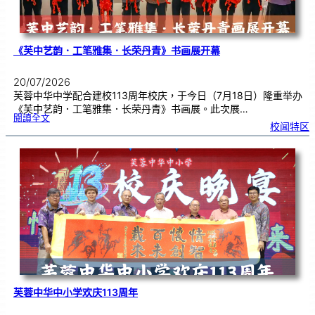
《芙中艺韵．工笔雅集．长荣丹青》书画展开幕
20/07/2026
芙蓉中华中学配合建校113周年校庆，于今日（7月18日）隆重举办
《芙中艺韵．工笔雅集．长荣丹青》书画展。此次展…
:
閱讀全文
《
校闻特区
芙
中
艺
韵
．
工
笔
雅
集
．
长
荣
丹
青
》
书
画
展
开
幕
芙蓉中华中小学欢庆113周年