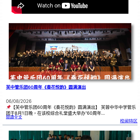
芙中管乐团60周年《奏花悦韵》圆满演出
06/08/2026
【芙中管乐团60周年《奏花悦韵》圆满演出】 芙蓉中华中学管乐
团于8月1日晚，在该校综合礼堂盛大举办“60周年…
:
閱讀全文
芙
校闻特区
中
管
乐
团
6
0
周
年
《