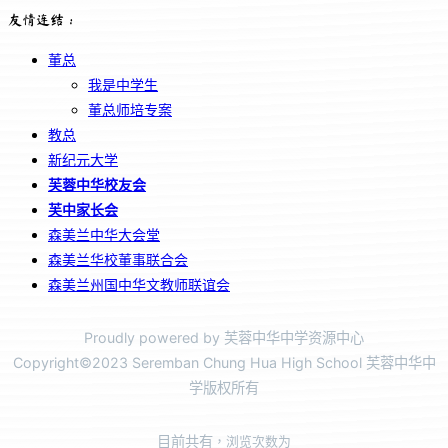
友情连结：
董总
我是中学生
董总师培专案
教总
新纪元大学
芙蓉中华校友会
芙中家长会
森美兰中华大会堂
森美兰华校董事联合会
森美兰州国中华文教师联谊会
Proudly powered by 芙蓉中华中学资源中心
Copyright©2023 Seremban Chung Hua High School 芙蓉中华中
学版权所有
目前共有
，浏览次数为