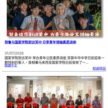
奏
花
悦
韵
》
圆
满
演
出
努鲁与国家学院到访芙中 分享青年领袖素质讲座
31/07/2026
国家学院到访芙中 举办青年公民素质讲座 芙蓉中华中学日前迎来一
群特别的客人，首相署马来西亚国家学院日前安排了一…
:
閱讀全文
努
校闻特区
鲁
与
国
家
学
院
到
访
芙
中
分
享
青
年
领
袖
素
质
讲
座