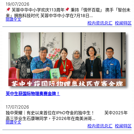
19/07/2026
芙蓉中华中小学欢庆113周年
秉持「情怀百载」 携手「智创未
来」拥抱科技时代 芙蓉中华中小学在7月18日…
:
閱讀全文
芙
校内资讯总汇
, 
校闻特区
蓉
中
华
中
小
学
欢
庆
1
1
3
周
年
芙中生获国际物理奥赛金牌！
17/07/2026
独中荣耀｜有史以来首位在IPhO夺金的独中生！ 芙中2025年
高三毕业生石康琳同学，于2026年在南美洲哥…
:
閱讀全文
芙
校内资讯总汇
, 
校闻特区
中
生
获
国