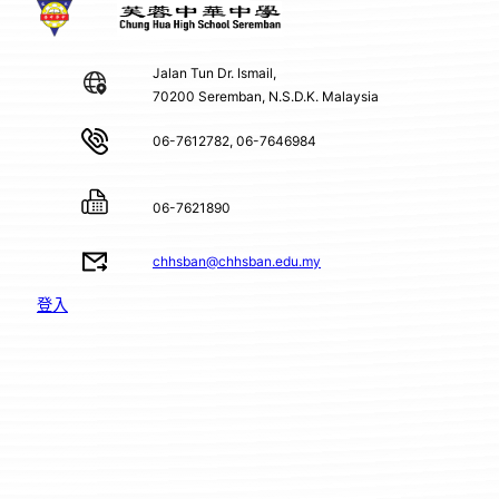
Jalan Tun Dr. Ismail,
70200 Seremban, N.S.D.K. Malaysia
06-7612782, 06-7646984
06-7621890
chhsban@chhsban.edu.my
登入