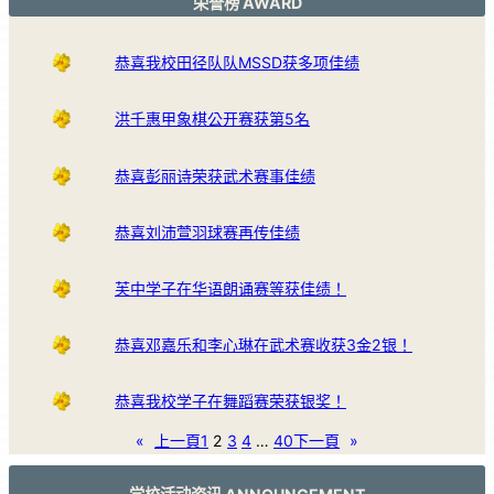
荣誉榜 AWARD
恭喜我校田径队队MSSD获多项佳绩
洪千惠甲象棋公开赛获第5名
恭喜彭丽诗荣获武术赛事佳绩
恭喜刘沛萱羽球赛再传佳绩
芙中学子在华语朗诵赛等获佳绩！
恭喜邓嘉乐和李心琳在武术赛收获3金2银！
恭喜我校学子在舞蹈赛荣获银奖！
«
上一頁
1
2
3
4
…
40
下一頁
»