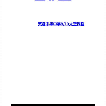
芙蓉中华中学8/10太空课程