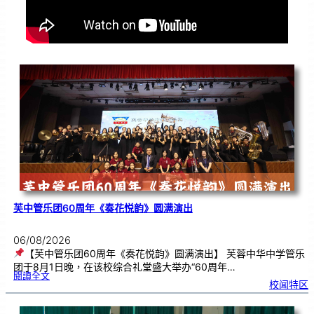
芙中管乐团60周年《奏花悦韵》圆满演出
06/08/2026
【芙中管乐团60周年《奏花悦韵》圆满演出】 芙蓉中华中学管乐
团于8月1日晚，在该校综合礼堂盛大举办“60周年…
:
閱讀全文
芙
校闻特区
中
管
乐
团
6
0