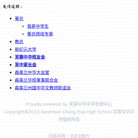
友情连结：
董总
我是中学生
董总师培专案
教总
新纪元大学
芙蓉中华校友会
芙中家长会
森美兰中华大会堂
森美兰华校董事联合会
森美兰州国中华文教师联谊会
Proudly powered by 芙蓉中华中学资源中心
Copyright©2023 Seremban Chung Hua High School 芙蓉中华中
学版权所有
目前共有
，浏览次数为