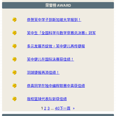
荣誉榜 AWARD
恭贺芙中学子到新加坡大学报到！
芙中生「全国科学与数学竞赛总决赛」冠军
多元发展齐绽放，芙中健儿再传捷报
芙中健儿在国际泳赛获佳绩！
羽球捷报再添佳绩！
恭喜同学在独中编程联赛中喜获佳绩
我校篮球代表队斩获佳绩
1
2
3
…
40
下一頁
»