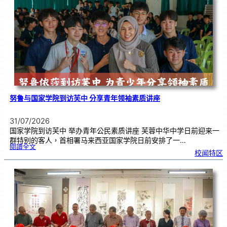
周
年
《
奏
花
悦
韵
》
圆
满
演
出
努鲁与国家学院到访芙中 分享青年领袖素质讲座
31/07/2026
国家学院到访芙中 举办青年公民素质讲座 芙蓉中华中学日前迎来一
群特别的客人，首相署马来西亚国家学院日前安排了一…
:
閱讀全文
努
校闻特区
鲁
与
国
家
学
院
到
访
芙
中
分
享
青
年
领
袖
素
质
讲
座