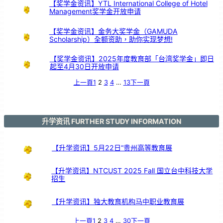
舞
【奖学金资讯】YTL International College of Hotel
台
以
Management奖学金开放申请
鼓
交
流
【奖学金资讯】金务大奖学金（GAMUDA
Scholarship）全额资助，助你实现梦想!
【奖学金资讯】2025年度教育部「台湾奖学金」即日
起至4月30日开放申请
上一頁
1
2
3
4
…
13
下一頁
升学资讯 FURTHER STUDY INFORMATION
【升学资讯】5月22日“贵州高等教育展
【升学资讯】NTCUST 2025 Fall 国立台中科技大学
招生
【升学资讯】独大教育机构马中职业教育展
上一頁
1
2
3
4
…
30
下一頁