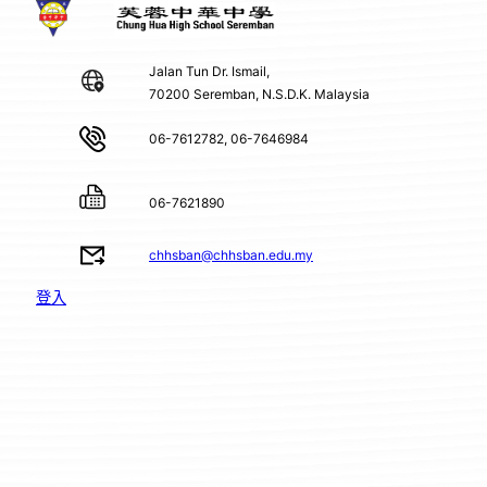
Jalan Tun Dr. Ismail,
70200 Seremban, N.S.D.K. Malaysia
06-7612782, 06-7646984
06-7621890
chhsban@chhsban.edu.my
登入