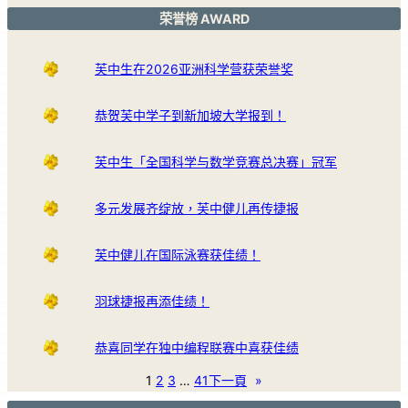
荣誉榜 AWARD
芙中生在2026亚洲科学营获荣誉奖
恭贺芙中学子到新加坡大学报到！
芙中生「全国科学与数学竞赛总决赛」冠军
多元发展齐绽放，芙中健儿再传捷报
芙中健儿在国际泳赛获佳绩！
羽球捷报再添佳绩！
恭喜同学在独中编程联赛中喜获佳绩
1
2
3
…
41
下一頁
»