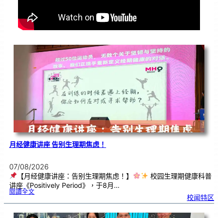
月经健康讲座 告别生理期焦虑！
07/08/2026
【月经健康讲座：告别生理期焦虑！】
校园生理期健康科普
讲座《Positively Period》，于8月…
:
閱讀全文
月
校闻特区
经
健
康
讲
座
告