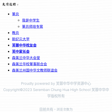
友情连结：
董总
我是中学生
董总师培专案
教总
新纪元大学
芙蓉中华校友会
芙中家长会
森美兰中华大会堂
森美兰华校董事联合会
森美兰州国中华文教师联谊会
Proudly powered by 芙蓉中华中学资源中心
Copyright©2023 Seremban Chung Hua High School 芙蓉中华中
学版权所有
目前共有
，浏览次数为