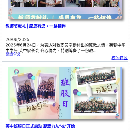
教师节献礼 | 感恩有您，一路相伴
26/06/2025
2025年6月24日，为表达对教职员辛勤付出的感激之情，芙蓉中华
中学与 芙中家长会 齐心协力，特别筹备了一份教…
:
閱讀全文
教
校闻特区
师
节
献
礼
|
感
恩
有
您
，
一
路
相
伴
芙中班服日正式启动 凝聚力从“衣”开始