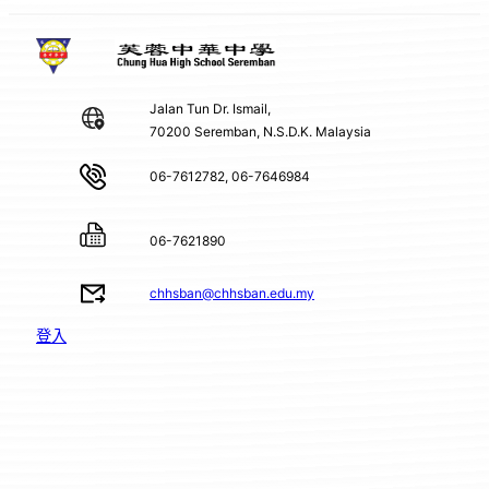
Jalan Tun Dr. Ismail,
70200 Seremban, N.S.D.K. Malaysia
06-7612782, 06-7646984
06-7621890
chhsban@chhsban.edu.my
登入