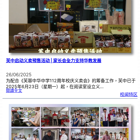
百
鼓
齐
奏
•
音
乐
盛
典
》
|
挑
战
大
马
纪
录
大
全
芙中启动义卖预售活动 | 家长会全力支持华教发展
26/06/2025
为配合《芙蓉中华中学112周年校庆义卖会》的筹备工作，芙中已于
2025年6月23日（星期一）起，在阅读室设立义…
:
閱讀全文
芙
校闻特区
中
启
动
义
卖
预
售
活
动
|
家
长
会
全
力
支
持
华
教
发
展