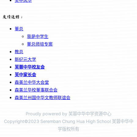
芙中风华
友情连结：
董总
我是中学生
董总师培专案
教总
新纪元大学
芙蓉中华校友会
芙中家长会
森美兰中华大会堂
森美兰华校董事联合会
森美兰州国中华文教师联谊会
Proudly powered by 芙蓉中华中学资源中心
Copyright©2023 Seremban Chung Hua High School 芙蓉中华中
学版权所有