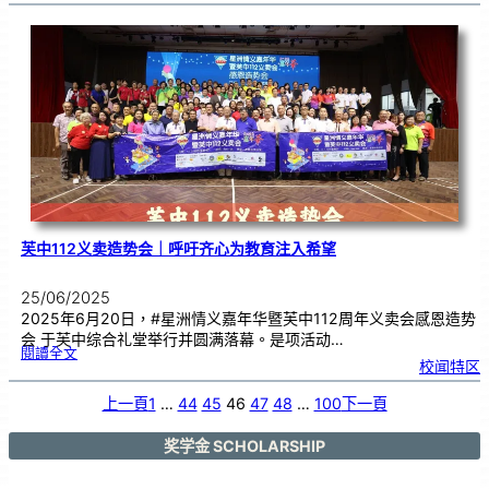
空
课
程
|
T
h
e
m
e
8
–
H
a
b
i
t
a
t
i
o
n
：
L
i
v
i
n
g
o
n
M
a
芙中112义卖造势会｜呼吁齐心为教育注入希望
r
s
25/06/2025
2025年6月20日，#星洲情义嘉年华暨芙中112周年义卖会感恩造势
会 于芙中综合礼堂举行并圆满落幕。是项活动…
:
閱讀全文
芙
校闻特区
中
1
1
2
义
上一頁
1
…
44
45
46
47
48
…
100
下一頁
卖
造
势
会
｜
呼
奖学金 SCHOLARSHIP
吁
齐
心
为
教