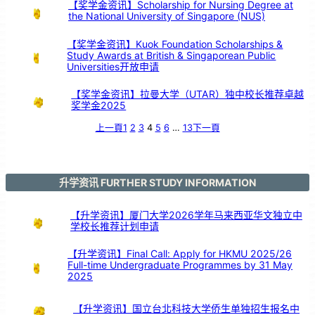
育
【奖学金资讯】Scholarship for Nursing Degree at
注
入
the National University of Singapore (NUS)
希
望
【奖学金资讯】Kuok Foundation Scholarships &
Study Awards at British & Singaporean Public
Universities开放申请
【奖学金资讯】拉曼大学（UTAR）独中校长推荐卓越
奖学金2025
上一頁
1
2
3
4
5
6
…
13
下一頁
升学资讯 FURTHER STUDY INFORMATION
【升学资讯】厦门大学2026学年马来西亚华文独立中
学校长推荐计划申请
【升学资讯】Final Call: Apply for HKMU 2025/26
Full-time Undergraduate Programmes by 31 May
2025
【升学资讯】国立台北科技大学侨生单独招生报名中