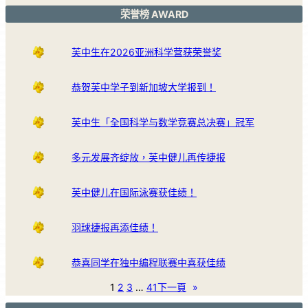
荣誉榜 AWARD
芙中生在2026亚洲科学营获荣誉奖
恭贺芙中学子到新加坡大学报到！
芙中生「全国科学与数学竞赛总决赛」冠军
多元发展齐绽放，芙中健儿再传捷报
芙中健儿在国际泳赛获佳绩！
羽球捷报再添佳绩！
恭喜同学在独中编程联赛中喜获佳绩
1
2
3
…
41
下一頁
»