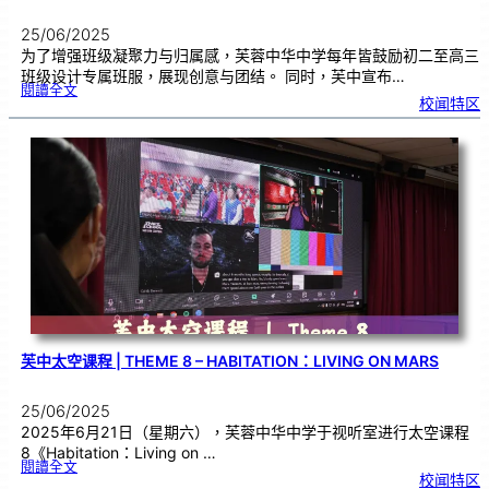
25/06/2025
为了增强班级凝聚力与归属感，芙蓉中华中学每年皆鼓励初二至高三
班级设计专属班服，展现创意与团结。 同时，芙中宣布…
:
閱讀全文
芙
校闻特区
中
班
服
日
正
式
启
动
凝
聚
力
从
“
衣
”
开
始
芙中太空课程 | THEME 8 – HABITATION：LIVING ON MARS
25/06/2025
2025年6月21日（星期六），芙蓉中华中学于视听室进行太空课程
8《Habitation：Living on …
:
閱讀全文
芙
校闻特区
中
太