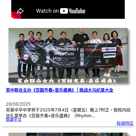
芙中联合主办《百鼓齐奏•音乐盛典》 | 挑战大马纪录大全
26/06/2025
芙蓉中华中学将于2025年7月4日（星期五）晚上7时正，假校内综
合礼堂举办《百鼓齐奏•音乐盛典》（Rhythm…
:
閱讀全文
芙
校闻特区
中
联
合
主
办
《