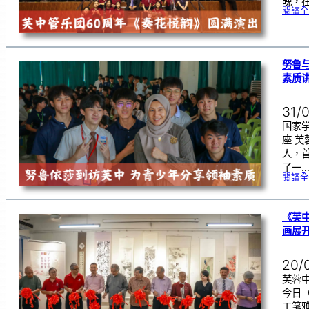
晚，在
閱讀全
努鲁
素质
31/
国家
座 
人，
了一
閱讀全
《芙
画展
20/
芙蓉中
今日
工笔