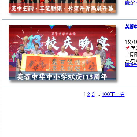
閱讀全
芙蓉中
19/
芙
「情
技时代
閱讀全
1
2
3
…
100
下一頁