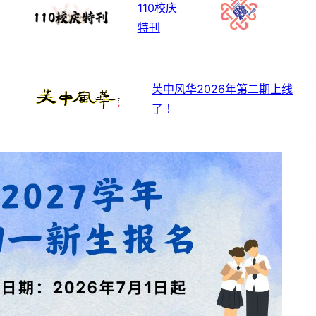
110校庆
特刊
芙中风华2026年第二期上线
了！