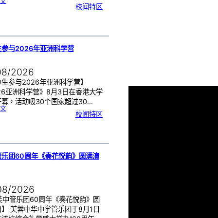
:
文
月
校闻特区
经
健
康
讲
座
告
别
生
理
期
焦
虑
参与2026年亚洲科学营
！
08/2026
生参与2026年亚洲科学营】
26亚洲科学营》8月3日在香港大学
幕，活动吸30个国家超过30…
:
文
芙
校闻特区
中
生
参
与
2
0
2
6
年
亚
洲
科
管乐团60周年《奏花悦韵》圆满演
学
营
08/2026
芙中管乐团60周年《奏花悦韵》圆
】 芙蓉中华中学管乐团于8月1日