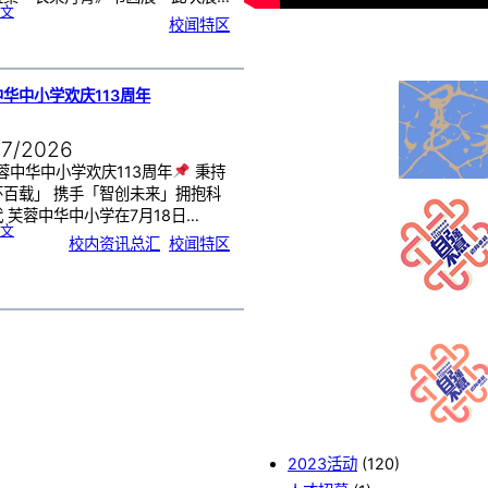
:
文
《
校闻特区
芙
中
艺
韵
．
工
笔
雅
集
．
华中小学欢庆113周年
长
荣
丹
青
》
书
07/2026
画
展
开
幕
蓉中华中小学欢庆113周年
秉持
怀百载」 携手「智创未来」拥抱科
 芙蓉中华中小学在7月18日…
:
文
芙
校内资讯总汇
, 
校闻特区
蓉
中
华
中
小
学
欢
庆
1
1
3
周
年
2023活动
(120)