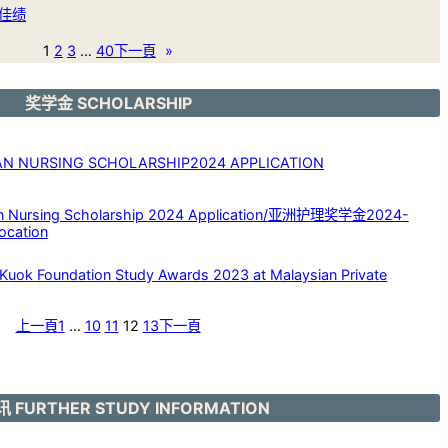
佳绩
1
2
3
…
40
下一頁
»
奖学金 SCHOLARSHIP
NURSING SCHOLARSHIP2024 APPLICATION
rsing Scholarship 2024 Application/亚洲护理奖学金2024-
ocation
Foundation Study Awards 2023 at Malaysian Private
上一頁
1
…
10
11
12
13
下一頁
 FURTHER STUDY INFORMATION