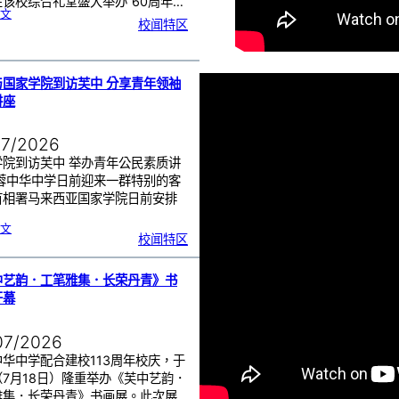
该校综合礼堂盛大举办“60周年…
:
文
芙
校闻特区
中
管
乐
团
6
0
周
年
《
奏
与国家学院到访芙中 分享青年领袖
花
悦
讲座
韵
》
圆
满
演
出
07/2026
学院到访芙中 举办青年公民素质讲
芙蓉中华中学日前迎来一群特别的客
首相署马来西亚国家学院日前安排
…
:
文
努
校闻特区
鲁
与
国
家
学
院
到
中艺韵．工笔雅集．长荣丹青》书
访
芙
中
开幕
分
享
青
年
领
袖
07/2026
素
质
讲
座
华中学配合建校113周年校庆，于
（7月18日）隆重举办《芙中艺韵．
雅集．长荣丹青》书画展。此次展…