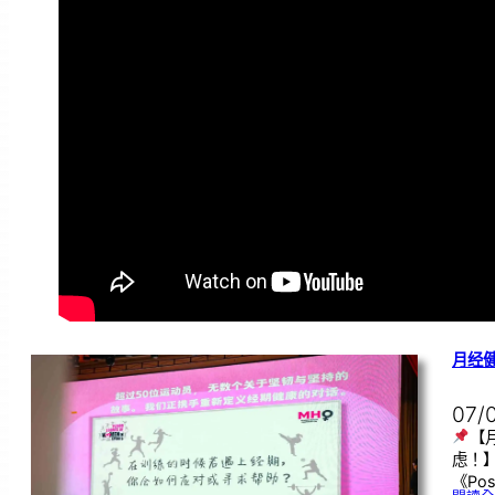
月经
07/
【
虑！
《Pos