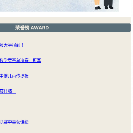
荣誉榜 AWARD
坡大学报到！
数学竞赛总决赛」冠军
中健儿再传捷报
获佳绩！
联赛中喜获佳绩