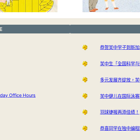
E
恭贺芙中学子到新加
芙中生「全国科学与
多元发展齐绽放，芙
y Office Hours
芙中健儿在国际泳赛
羽球捷报再添佳绩！
恭喜同学在独中编程