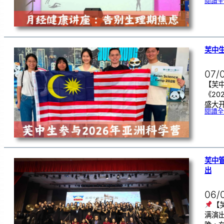
閱讀全
芙中生
07/
【芙中
《20
盛大开
閱讀全
芙中
出
06/
【
满演出