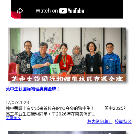
芙中生获国际物理奥赛金牌！
17/07/2026
独中荣耀｜有史以来首位在IPhO夺金的独中生！ 芙中2025年
高三毕业生石康琳同学，于2026年在南美洲哥…
:
閱讀全文
芙
校内资讯总汇
, 
校闻特区
中
生
获
国
际
物