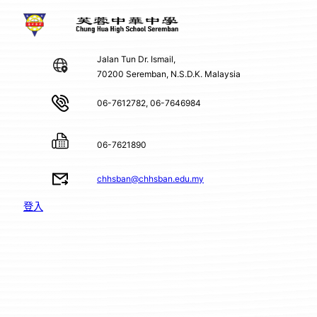
Jalan Tun Dr. Ismail,
70200 Seremban, N.S.D.K. Malaysia
06-7612782, 06-7646984
06-7621890
chhsban@chhsban.edu.my
登入