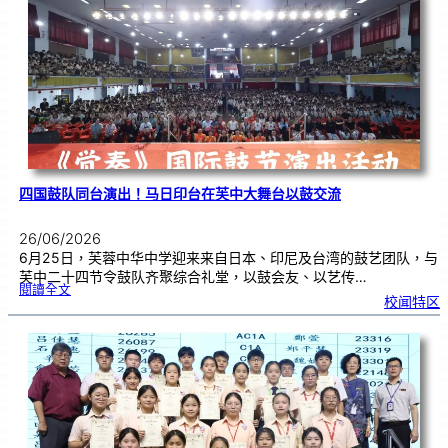
理
奥
赛
金
牌
！
四国鼓队同台演出！马日印台在芙中大舞台以鼓交流
26/06/2026
6月25日，芙蓉中华中学迎来来自日本、印尼及台湾的鼓艺团队，与
芙中二十四节令鼓队齐聚综合礼堂，以鼓会友、以艺传…
:
閱讀全文
四
校闻特区
国
鼓
队
同
台
演
出
！
马
日
印
台
在
芙
中
大
舞
台
以
鼓
交