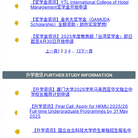
》
【奖学金资讯】YTL International College of Hotel
芙
中
Management奖学金开放申请
引
亲
情
共
鸣
【奖学金资讯】金务大奖学金（GAMUDA
Scholarship）全额资助，助你实现梦想!
【奖学金资讯】2025年度教育部「台湾奖学金」即日
起至4月30日开放申请
上一頁
1
2
3
4
…
13
下一頁
升学资讯 FURTHER STUDY INFORMATION
【升学资讯】厦门大学2026学年马来西亚华文独立中
学校长推荐计划申请
【升学资讯】Final Call: Apply for HKMU 2025/26
Full-time Undergraduate Programmes by 31 May
2025
【升学资讯】国立台北科技大学侨生单独招生报名中