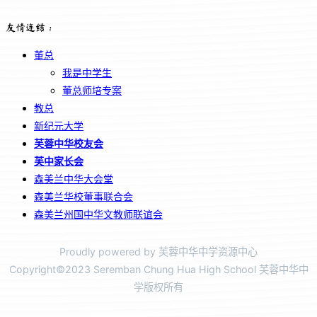
友情连结：
董总
我是中学生
董总师培专案
教总
新纪元大学
芙蓉中华校友会
芙中家长会
森美兰中华大会堂
森美兰华校董事联合会
森美兰州国中华文教师联谊会
Proudly powered by 芙蓉中华中学资源中心
Copyright©2023 Seremban Chung Hua High School 芙蓉中华中
学版权所有