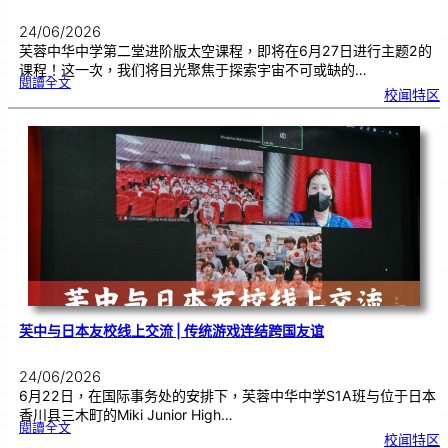
24/06/2026
芙蓉中华中学第二堂进阶版太空课程，即将在6月27日进行主题2的
课程！这一次，我们将目光聚焦于探索宇宙不可或缺的…
:
閱讀全文
太
校闻特区
空
课
程
进
阶
班
0
2
|
近
距
离
观
察
宇
宙
：
望
远
镜
的
超
能
力
芙中与日本友校线上交流 | 传统游戏连结跨国友谊
24/06/2026
6月22日，在国际事务处的安排下，芙蓉中华中学S1A班与位于日本
香川县三木町的Miki Junior High…
:
閱讀全文
芙
校闻特区
中
与