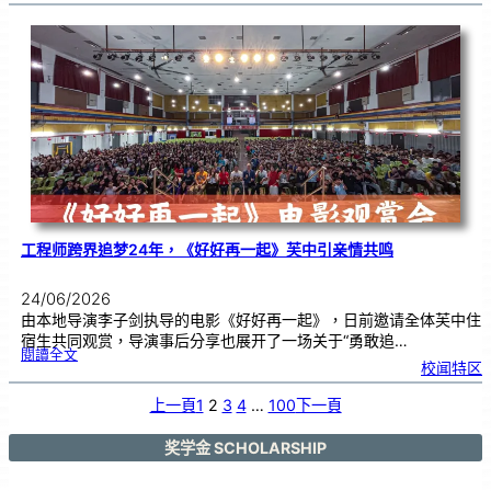
日
本
友
校
线
上
交
流
|
传
统
游
戏
连
结
跨
国
友
谊
工程师跨界追梦24年，《好好再一起》芙中引亲情共鸣
24/06/2026
由本地导演李子剑执导的电影《好好再一起》，日前邀请全体芙中住
宿生共同观赏，导演事后分享也展开了一场关于“勇敢追…
:
閱讀全文
工
校闻特区
程
师
跨
界
追
上一頁
1
2
3
4
…
100
下一頁
梦
2
4
年
，
《
奖学金 SCHOLARSHIP
好
好
再
一
起