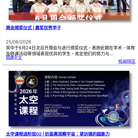
流
周会颁奖仪式 | 嘉奖优秀学子
25/06/2026
芙中于6月24日次召开周会与进行颁奖仪式，表扬近期在学术、体育
及联课活动等领域表现优异的学生，肯定他们的努力与…
:
閱讀全文
周
校闻特区
会
颁
奖
仪
式
|
嘉
奖
优
秀
学
子
太空课程进阶班02 | 近距离观察宇宙：望远镜的超能力