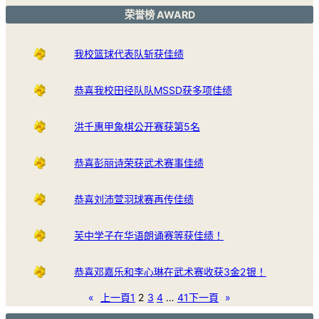
荣誉榜 AWARD
我校篮球代表队斩获佳绩
恭喜我校田径队队MSSD获多项佳绩
洪千惠甲象棋公开赛获第5名
恭喜彭丽诗荣获武术赛事佳绩
恭喜刘沛萱羽球赛再传佳绩
芙中学子在华语朗诵赛等获佳绩！
恭喜邓嘉乐和李心琳在武术赛收获3金2银！
«
上一頁
1
2
3
4
…
41
下一頁
»