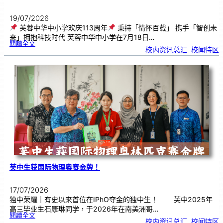
19/07/2026
芙蓉中华中小学欢庆113周年
秉持「情怀百载」 携手「智创未
来」拥抱科技时代 芙蓉中华中小学在7月18日…
:
閱讀全文
芙
校内资讯总汇
, 
校闻特区
蓉
中
华
中
小
学
欢
庆
1
1
3
周
年
芙中生获国际物理奥赛金牌！
17/07/2026
独中荣耀｜有史以来首位在IPhO夺金的独中生！ 芙中2025年
高三毕业生石康琳同学，于2026年在南美洲哥…
:
閱讀全文
芙
校内资讯总汇
, 
校闻特区
中