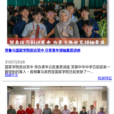
周
年
《
奏
花
悦
韵
》
圆
满
演
出
努鲁与国家学院到访芙中 分享青年领袖素质讲座
31/07/2026
国家学院到访芙中 举办青年公民素质讲座 芙蓉中华中学日前迎来一
群特别的客人，首相署马来西亚国家学院日前安排了一…
:
閱讀全文
努
校闻特区
鲁
与
国
家
学
院
到
访
芙
中
分
享
青
年
领
袖
素
质
讲
座