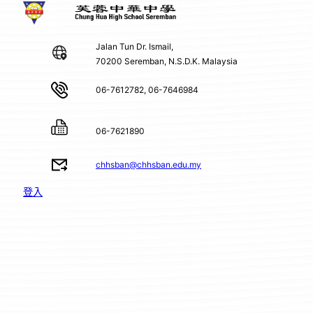
Jalan Tun Dr. Ismail,
70200 Seremban, N.S.D.K. Malaysia
06-7612782, 06-7646984
06-7621890
chhsban@chhsban.edu.my
登入