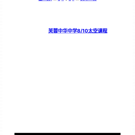
芙蓉中华中学8/10太空课程