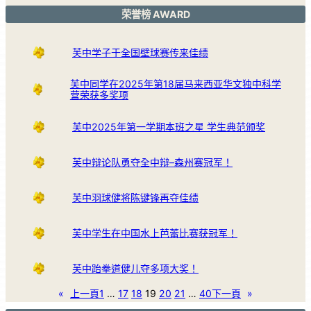
荣誉榜 AWARD
芙中学子于全国壁球赛传来佳绩
芙中同学在2025年第18届马来西亚华文独中科学
营荣获多奖项
芙中2025年第一学期本班之星 学生典范颁奖
芙中辩论队勇夺全中辩–森州赛冠军！
芙中羽球健将陈键锋再夺佳绩
芙中学生在中国水上芭蕾比赛获冠军！
芙中跆拳道健儿夺多项大奖！
«
上一頁
1
…
17
18
19
20
21
…
40
下一頁
»