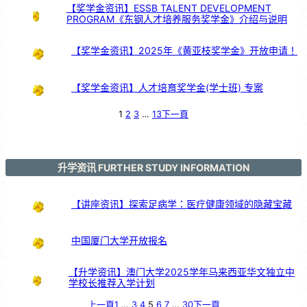
舞
【奖学金资讯】ESSB TALENT DEVELOPMENT
台
以
PROGRAM《东钢人才培养服务奖学金》介绍与说明
鼓
交
流
【奖学金资讯】2025年《黄亚枝奖学金》开放申请！
【奖学金资讯】人才培育奖学金(学士班) 专案
1
2
3
…
13
下一頁
升学资讯 FURTHER STUDY INFORMATION
【讲座资讯】探索足病学：医疗健康领域的隐藏宝藏
中国厦门大学开放报名
【升学资讯】澳门大学2025学年马来西亚华文独立中
学校长推荐入学计划
上一頁
1
…
3
4
5
6
7
…
30
下一頁