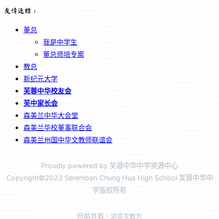
友情连结：
董总
我是中学生
董总师培专案
教总
新纪元大学
芙蓉中华校友会
芙中家长会
森美兰中华大会堂
森美兰华校董事联合会
森美兰州国中华文教师联谊会
Proudly powered by 芙蓉中华中学资源中心
Copyright©2023 Seremban Chung Hua High School 芙蓉中华中
学版权所有
目前共有
，浏览次数为