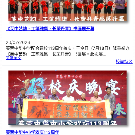
《芙中艺韵．工笔雅集．长荣丹青》书画展开幕
20/07/2026
芙蓉中华中学配合建校113周年校庆，于今日（7月18日）隆重举办
《芙中艺韵．工笔雅集．长荣丹青》书画展。此次展…
:
閱讀全文
《
校闻特区
芙
中
艺
韵
．
工
笔
雅
集
．
长
荣
丹
青
》
书
画
展
开
幕
芙蓉中华中小学欢庆113周年