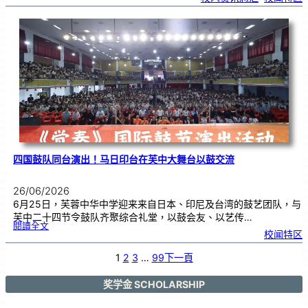
生
获
国
际
物
理
奥
赛
金
牌
！
四国鼓队同台演出！马日印台在芙中大舞台以鼓交流
26/06/2026
6月25日，芙蓉中华中学迎来来自日本、印尼及台湾的鼓艺团队，与
芙中二十四节令鼓队齐聚综合礼堂，以鼓会友、以艺传…
:
閱讀全文
四
校闻特区
国
鼓
队
同
台
1
2
3
…
99
下一頁
演
出
！
马
日
印
奖学金 SCHOLARSHIP
台
在
芙
中
大