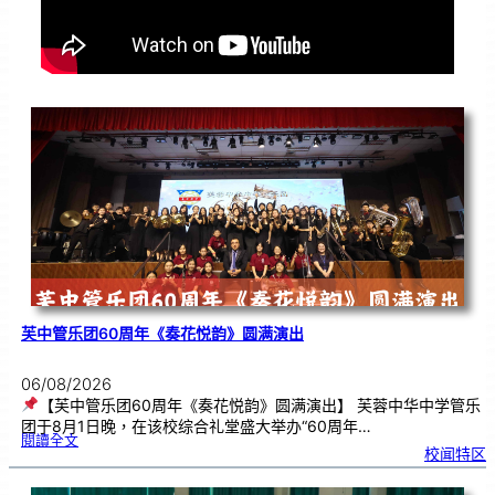
芙中管乐团60周年《奏花悦韵》圆满演出
06/08/2026
【芙中管乐团60周年《奏花悦韵》圆满演出】 芙蓉中华中学管乐
团于8月1日晚，在该校综合礼堂盛大举办“60周年…
:
閱讀全文
芙
校闻特区
中
管
乐
团
6
0