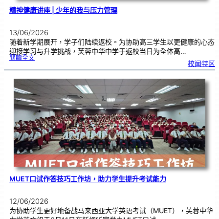
精神健康讲座 | 少年的我与压力管理
13/06/2026
随着新学期展开，学子们陆续返校。为协助高三学生以更健康的心态
迎接学习与升学挑战，芙蓉中华中学于返校当日为全体高…
:
閱讀全文
精
校闻特区
神
健
康
讲
座
|
少
年
的
我
与
压
力
管
理
MUET口试作答技巧工作坊，助力学生提升考试能力
12/06/2026
为协助学生更好地备战马来西亚大学英语考试（MUET），芙蓉中华