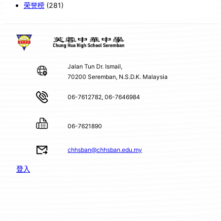
荣誉榜
(281)
Jalan Tun Dr. Ismail,
70200 Seremban, N.S.D.K. Malaysia
06-7612782, 06-7646984
06-7621890
chhsban@chhsban.edu.my
登入