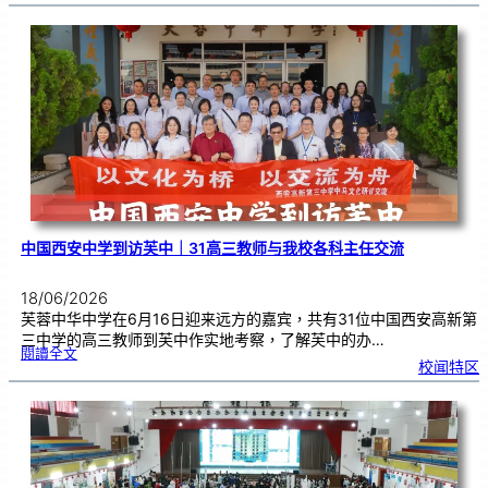
1
3
校
庆
｜
义
卖
预
售
已
开
展
中国西安中学到访芙中｜31高三教师与我校各科主任交流
18/06/2026
芙蓉中华中学在6月16日迎来远方的嘉宾，共有31位中国西安高新第
三中学的高三教师到芙中作实地考察，了解芙中的办…
:
閱讀全文
中
校闻特区
国
西
安
中
学
到
访
芙
中
｜
3
1
高
三
教
师