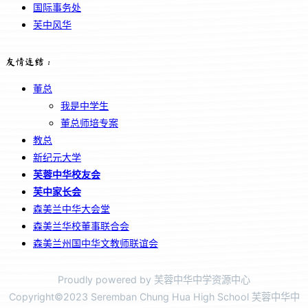
国际事务处
芙中风华
友情连结：
董总
我是中学生
董总师培专案
教总
新纪元大学
芙蓉中华校友会
芙中家长会
森美兰中华大会堂
森美兰华校董事联合会
森美兰州国中华文教师联谊会
Proudly powered by 芙蓉中华中学资源中心
Copyright©2023 Seremban Chung Hua High School 芙蓉中华中