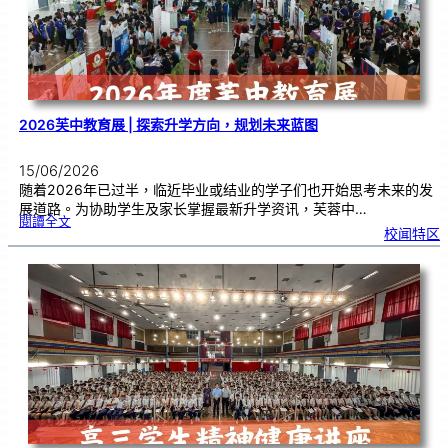
与
我
校
各
科
主
任
交
流
2026芙中教育展 | 探索升学方向，规划未来蓝图
15/06/2026
随着2026年已过半，临近毕业或结业的学子们也开始思考未来的发
展道路。为协助学生及家长掌握最新升学资讯，芙蓉中…
:
閱讀全文
2
校闻特区
0
2
6
芙
中
教
育
展
|
探
索
升
学
方
向
，
规
划
未
来
蓝
图