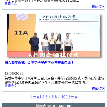
中学英文组于6月11日在新视听室举办MUET口试…
:
閱讀全文
M
校闻特区
U
E
T
口
试
作
答
技
巧
工
作
坊
，
助
力
学
生
提
升
考
试
能
力
周会颁奖仪式 | 芙中学子屡创学业与赛事佳绩！
12/06/2026
芙蓉中华中学于6月10日召开周会，并举行颁奖仪式，表扬在学业与
课外活动领域表现卓越的学生，以肯定他们一路以来的…
:
閱讀全文
周
校闻特区
会
颁
奖
仪
式
上一頁
1
2
3
4
5
6
…
100
下一頁
|
芙
中
学
子
屡
奖学金 SCHOLARSHIP