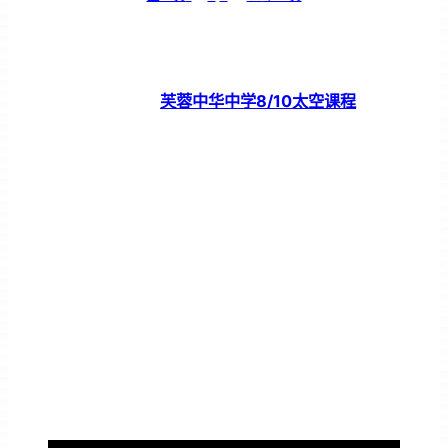
芙蓉中华中学8/10太空课程