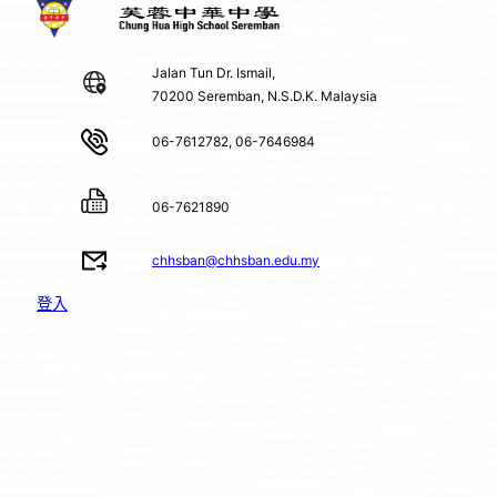
Jalan Tun Dr. Ismail,
70200 Seremban, N.S.D.K. Malaysia
06-7612782, 06-7646984
06-7621890
chhsban@chhsban.edu.my
登入