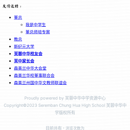
友情连结：
董总
我是中学生
董总师培专案
教总
新纪元大学
芙蓉中华校友会
芙中家长会
森美兰中华大会堂
森美兰华校董事联合会
森美兰州国中华文教师联谊会
Proudly powered by 芙蓉中华中学资源中心
Copyright©2023 Seremban Chung Hua High School 芙蓉中华中
学版权所有
目前共有
，浏览次数为