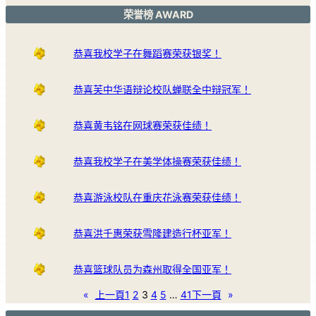
荣誉榜 AWARD
恭喜我校学子在舞蹈赛荣获银奖！
恭喜芙中华语辩论校队蝉联全中辩冠军！
恭喜黄韦铭在网球赛荣获佳绩！
恭喜我校学子在美学体操赛荣获佳绩！
恭喜游泳校队在重庆花泳赛荣获佳绩！
恭喜洪千惠荣获雪隆建造行杯亚军！
恭喜篮球队员为森州取得全国亚军！
«
上一頁
1
2
3
4
5
…
41
下一頁
»