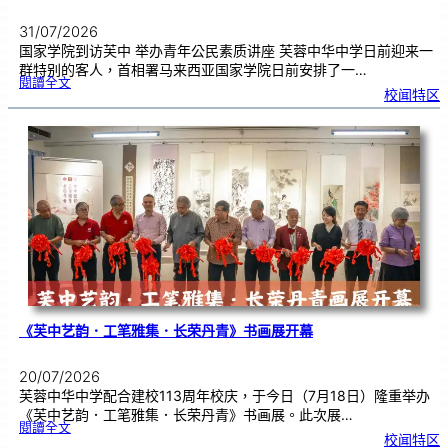
31/07/2026
国家学院到访芙中 举办青年公民素质讲座 芙蓉中华中学日前迎来一
群特别的客人，首相署马来西亚国家学院日前安排了一…
:
閱讀全文
努
校闻特区
鲁
与
国
家
学
院
到
访
芙
中
分
享
青
年
领
袖
素
质
讲
座
《芙中艺韵．工笔雅集．长荣丹青》书画展开幕
20/07/2026
芙蓉中华中学配合建校113周年校庆，于今日（7月18日）隆重举办
《芙中艺韵．工笔雅集．长荣丹青》书画展。此次展…
:
閱讀全文
《
校闻特区
芙
中