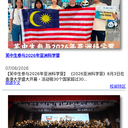
别
生
理
期
焦
虑
！
芙中生参与2026年亚洲科学营
07/08/2026
【芙中生参与2026年亚洲科学营】 《2026亚洲科学营》8月3日在
香港大学盛大开幕，活动吸30个国家超过30…
:
閱讀全文
芙
校闻特区
中
生
参
与
2
0
2
6
年
亚
洲
科
学
营