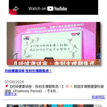
月经健康讲座 告别生理期焦虑！
07/08/2026
【月经健康讲座：告别生理期焦虑！】
校园生理期健康科普
讲座《Positively Period》，于8月…
:
閱讀全文
月
校闻特区
经
健
康
讲
座
告