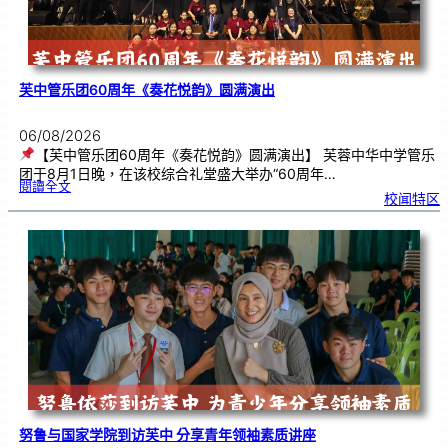
芙中管乐团60周年《奏花悦韵》圆满演出
06/08/2026
【芙中管乐团60周年《奏花悦韵》圆满演出】 芙蓉中华中学管乐
团于8月1日晚，在该校综合礼堂盛大举办“60周年…
:
閱讀全文
芙
校闻特区
中
管
乐
团
6
0
周
年
《
奏
花
悦
韵
》
圆
满
演
出
努鲁与国家学院到访芙中 分享青年领袖素质讲座