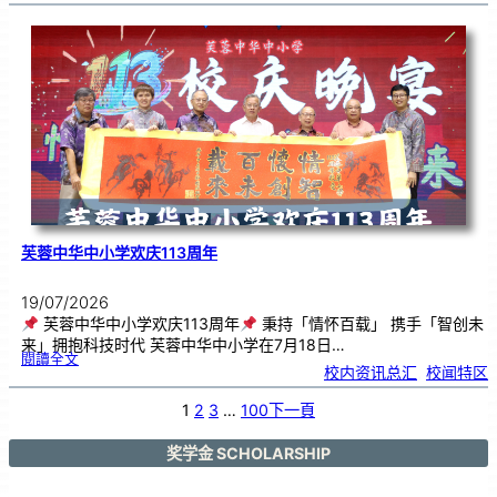
艺
韵
．
工
笔
雅
集
．
长
荣
丹
青
》
书
画
展
开
幕
芙蓉中华中小学欢庆113周年
19/07/2026
芙蓉中华中小学欢庆113周年
秉持「情怀百载」 携手「智创未
来」拥抱科技时代 芙蓉中华中小学在7月18日…
:
閱讀全文
芙
校内资讯总汇
, 
校闻特区
蓉
中
华
中
小
1
2
3
…
100
下一頁
学
欢
庆
1
1
3
奖学金 SCHOLARSHIP
周
年