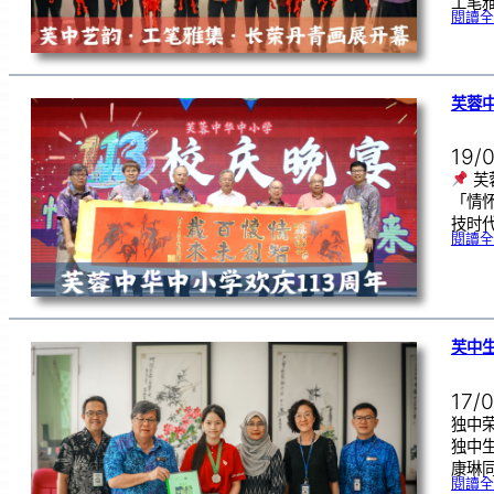
工笔
閱讀全
芙蓉中
19/
芙
「情
技时代
閱讀全
芙中
17/
独中荣
独中
康琳同
閱讀全