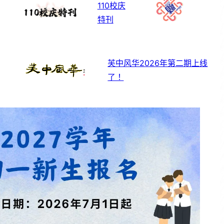
110校庆
特刊
芙中风华2026年第二期上线
了！