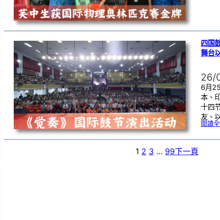
四国
舞台
26/
6月
本、
十四
友、
閱讀全
1
2
3
…
99
下一頁