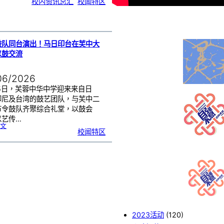
校内资讯总汇
, 
校闻特区
中
生
获
国
际
物
理
奥
赛
金
牌
！
鼓队同台演出！马日印台在芙中大
以鼓交流
06/2026
25日，芙蓉中华中学迎来来自日
印尼及台湾的鼓艺团队，与芙中二
节令鼓队齐聚综合礼堂，以鼓会
以艺传…
:
文
四
校闻特区
国
鼓
队
同
台
演
出
！
马
日
印
台
在
芙
中
大
舞
台
以
鼓
交
流
2023活动
(120)