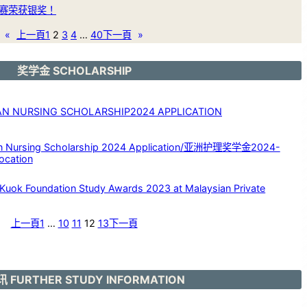
赛荣获银奖！
«
上一頁
1
2
3
4
…
40
下一頁
»
奖学金 SCHOLARSHIP
NURSING SCHOLARSHIP2024 APPLICATION
rsing Scholarship 2024 Application/亚洲护理奖学金2024-
ocation
Foundation Study Awards 2023 at Malaysian Private
上一頁
1
…
10
11
12
13
下一頁
 FURTHER STUDY INFORMATION