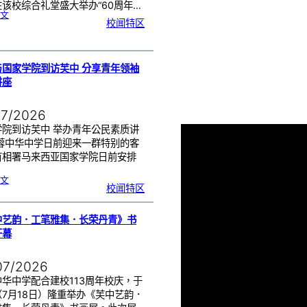
该校综合礼堂盛大举办“60周年…
:
文
芙
校闻特区
中
管
乐
团
6
0
周
年
《
奏
与国家学院到访芙中 分享青年领袖
花
悦
讲座
韵
》
圆
满
演
出
07/2026
学院到访芙中 举办青年公民素质讲
芙蓉中华中学日前迎来一群特别的客
首相署马来西亚国家学院日前安排
…
:
文
努
校闻特区
鲁
与
国
家
学
院
到
中艺韵．工笔雅集．长荣丹青》书
访
芙
中
开幕
分
享
青
年
领
袖
07/2026
素
质
讲
座
华中学配合建校113周年校庆，于
（7月18日）隆重举办《芙中艺韵．