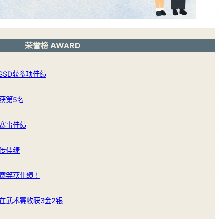
荣誉榜 AWARD
SSD获多项佳绩
获第5名
赛事佳绩
传佳绩
赛等获佳绩！
在武术赛收获3金2银！