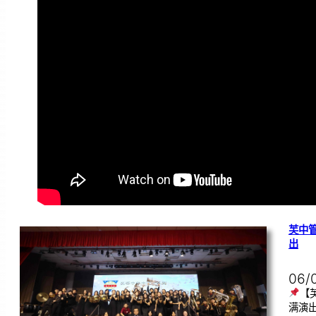
芙中
出
06/
【
满演出