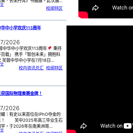
雅集．长荣丹青》书画展。此次展…
:
文
《
校闻特区
芙
中
艺
韵
．
工
笔
雅
集
．
华中小学欢庆113周年
长
荣
丹
青
》
书
07/2026
画
展
开
幕
蓉中华中小学欢庆113周年
秉持
怀百载」 携手「智创未来」拥抱科
 芙蓉中华中小学在7月18日…
:
文
芙
校内资讯总汇
, 
校闻特区
蓉
中
华
中
小
学
欢
庆
1
1
3
周
生获国际物理奥赛金牌！
年
07/2026
耀｜有史以来首位在IPhO夺金的
生！ 芙中2025年高三毕业生石
学，于2026年在南美洲哥…
:
文
芙