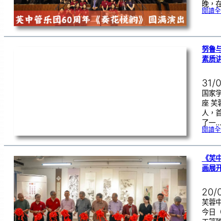
晚，在
閱讀全
努鲁
素质
31/
国家
座 
人，
了一
閱讀全
《芙
画展
20/
芙蓉中
今日