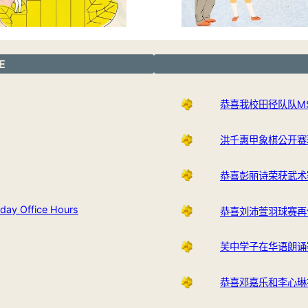
E
恭喜我校田径队队M
洪千惠甲象棋公开赛
恭喜彭丽诗荣获武术
y Office Hours
恭喜刘沛萱羽球赛再
芙中学子在华语朗诵
恭喜邓嘉乐和李心琳