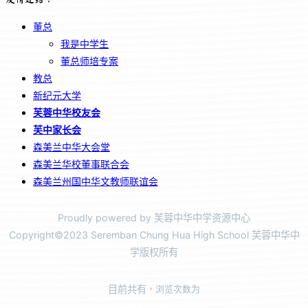
董总
我是中学生
董总师培专案
教总
新纪元大学
芙蓉中华校友会
芙中家长会
森美兰中华大会堂
森美兰华校董事联合会
森美兰州国中华文教师联谊会
Proudly powered by 芙蓉中华中学资源中心
Copyright©2023 Seremban Chung Hua High School 芙蓉中华中
学版权所有
目前共有
，浏览次数为