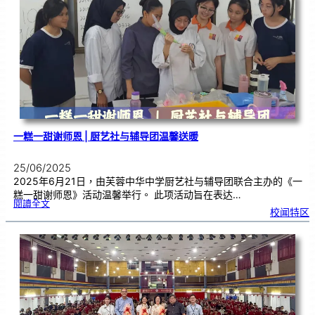
侨
校
學
生
暨
侨
生
歌
唱
大
赛
|
开
放
报
名
一糕一甜谢师恩 | 厨艺社与辅导团温馨送暖
25/06/2025
2025年6月21日，由芙蓉中华中学厨艺社与辅导团联合主办的《一
糕一甜谢师恩》活动温馨举行。 此项活动旨在表达…
:
閱讀全文
一
校闻特区
糕
一
甜
谢
师
恩
|
厨
艺
社
与
辅
导
团
温
馨
送
暖