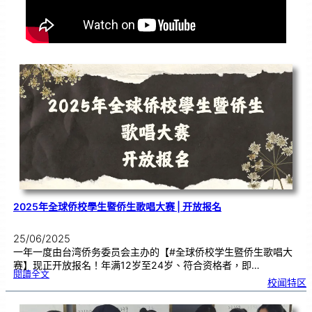
2025年全球侨校學生暨侨生歌唱大赛 | 开放报名
25/06/2025
一年一度由台湾侨务委员会主办的【#全球侨校学生暨侨生歌唱大
赛】现正开放报名！年满12岁至24岁、符合资格者，即…
:
閱讀全文
2
校闻特区
0
2
5
年
全
球