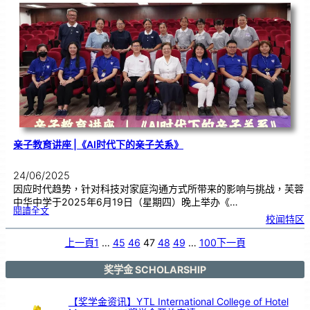
卖
|
邀
您
一
同
支
持
本
地
蔬
菜
亲子教育讲座 |《AI时代下的亲子关系》
24/06/2025
因应时代趋势，针对科技对家庭沟通方式所带来的影响与挑战，芙蓉
中华中学于2025年6月19日（星期四）晚上举办《…
:
閱讀全文
亲
校闻特区
子
教
育
讲
座
上一頁
1
…
45
46
47
48
49
…
100
下一頁
|
《
A
I
时
代
奖学金 SCHOLARSHIP
下
的
亲
子
关
系
【奖学金资讯】YTL International College of Hotel
》