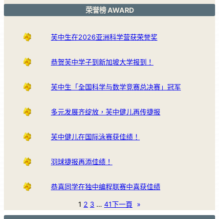
荣誉榜 AWARD
芙中生在2026亚洲科学营获荣誉奖
恭贺芙中学子到新加坡大学报到！
芙中生「全国科学与数学竞赛总决赛」冠军
多元发展齐绽放，芙中健儿再传捷报
芙中健儿在国际泳赛获佳绩！
羽球捷报再添佳绩！
恭喜同学在独中编程联赛中喜获佳绩
1
2
3
…
41
下一頁
»