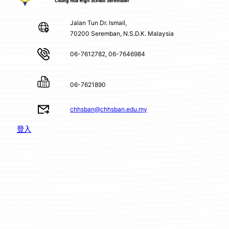
Jalan Tun Dr. Ismail,
70200 Seremban, N.S.D.K. Malaysia
06-7612782, 06-7646984
06-7621890
chhsban@chhsban.edu.my
登入