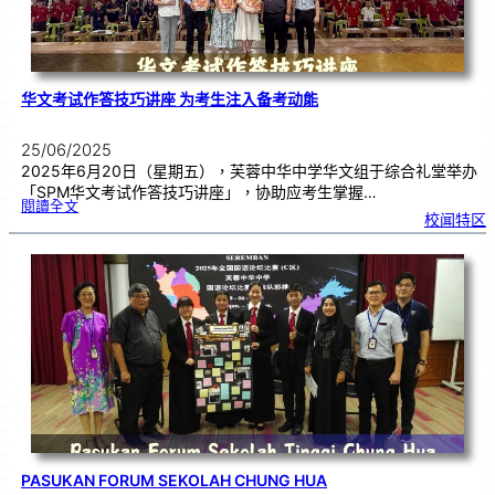
华文考试作答技巧讲座 为考生注入备考动能
25/06/2025
2025年6月20日（星期五），芙蓉中华中学华文组于综合礼堂举办
「SPM华文考试作答技巧讲座」，协助应考生掌握…
:
閱讀全文
华
校闻特区
文
考
试
作
答
技
巧
讲
座
为
考
生
注
入
备
考
动
能
PASUKAN FORUM SEKOLAH CHUNG HUA