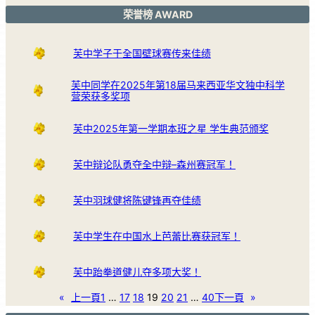
荣誉榜 AWARD
芙中学子于全国壁球赛传来佳绩
芙中同学在2025年第18届马来西亚华文独中科学
营荣获多奖项
芙中2025年第一学期本班之星 学生典范颁奖
芙中辩论队勇夺全中辩–森州赛冠军！
芙中羽球健将陈键锋再夺佳绩
芙中学生在中国水上芭蕾比赛获冠军！
芙中跆拳道健儿夺多项大奖！
«
上一頁
1
…
17
18
19
20
21
…
40
下一頁
»