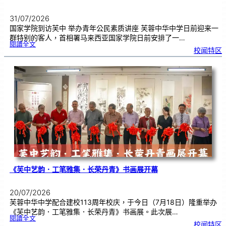
31/07/2026
国家学院到访芙中 举办青年公民素质讲座 芙蓉中华中学日前迎来一
群特别的客人，首相署马来西亚国家学院日前安排了一…
:
閱讀全文
努
校闻特区
鲁
与
国
家
学
院
到
访
芙
中
分
享
青
年
领
袖
素
质
讲
座
《芙中艺韵．工笔雅集．长荣丹青》书画展开幕
20/07/2026
芙蓉中华中学配合建校113周年校庆，于今日（7月18日）隆重举办
《芙中艺韵．工笔雅集．长荣丹青》书画展。此次展…
:
閱讀全文
《
校闻特区
芙