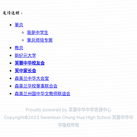
友情连结：
董总
我是中学生
董总师培专案
教总
新纪元大学
芙蓉中华校友会
芙中家长会
森美兰中华大会堂
森美兰华校董事联合会
森美兰州国中华文教师联谊会
Proudly powered by 芙蓉中华中学资源中心
Copyright©2023 Seremban Chung Hua High School 芙蓉中华中
学版权所有