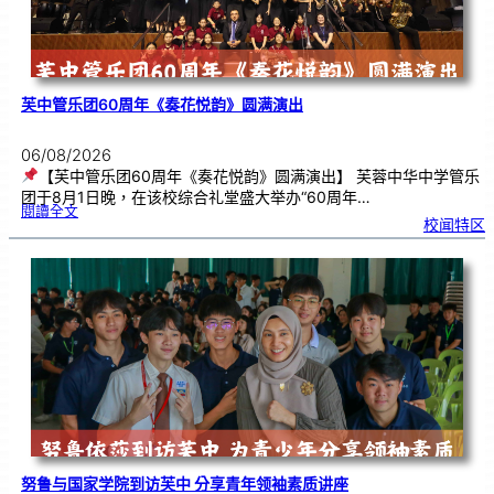
芙中管乐团60周年《奏花悦韵》圆满演出
06/08/2026
【芙中管乐团60周年《奏花悦韵》圆满演出】 芙蓉中华中学管乐
团于8月1日晚，在该校综合礼堂盛大举办“60周年…
:
閱讀全文
芙
校闻特区
中
管
乐
团
6
0
周
年
《
奏
花
悦
韵
》
圆
满
演
出
努鲁与国家学院到访芙中 分享青年领袖素质讲座