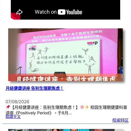
月经健康讲座 告别生理期焦虑！
07/08/2026
【月经健康讲座：告别生理期焦虑！】
校园生理期健康科普
讲座《Positively Period》，于8月…
:
閱讀全文
月
校闻特区
经
健
康
讲
座
告