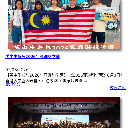
别
生
理
期
焦
虑
！
芙中生参与2026年亚洲科学营
07/08/2026
【芙中生参与2026年亚洲科学营】 《2026亚洲科学营》8月3日在
香港大学盛大开幕，活动吸30个国家超过30…
:
閱讀全文
芙
校闻特区
中
生
参
与
2
0
2
6
年
亚
洲
科
学
营