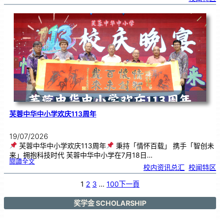
中
艺
韵
．
工
笔
雅
集
．
长
荣
丹
青
》
书
画
展
开
幕
芙蓉中华中小学欢庆113周年
19/07/2026
芙蓉中华中小学欢庆113周年
秉持「情怀百载」 携手「智创未
来」拥抱科技时代 芙蓉中华中小学在7月18日…
:
閱讀全文
芙
校内资讯总汇
, 
校闻特区
蓉
中
华
中
小
1
2
3
…
100
下一頁
学
欢
庆
1
1
3
奖学金 SCHOLARSHIP
周
年