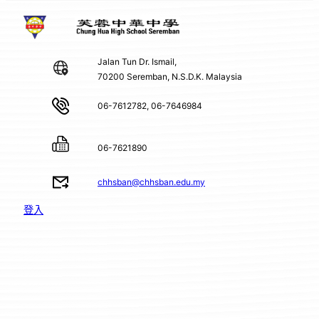
Jalan Tun Dr. Ismail,
70200 Seremban, N.S.D.K. Malaysia
06-7612782, 06-7646984
06-7621890
chhsban@chhsban.edu.my
登入