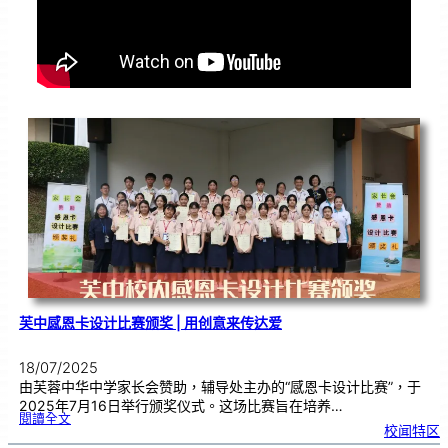
芙中感恩卡设计比赛颁奖 | 用创意来传达爱
18/07/2025
由芙蓉中华中学家长会赞助，辅导处主办的“感恩卡设计比赛”，于
2025年7月16日举行颁奖仪式。这场比赛旨在培养…
:
閱讀全文
芙
校闻特区
中
感
恩