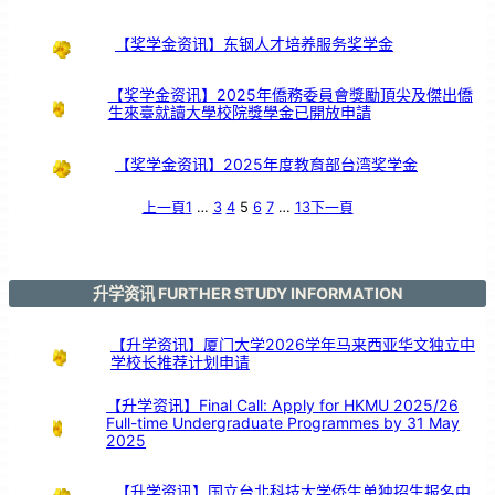
政
与
教
学
经
【奖学金资讯】东钢人才培养服务奖学金
验
交
流
【奖学金资讯】2025年僑務委員會獎勵頂尖及傑出僑
生來臺就讀大學校院獎學金已開放申請
【奖学金资讯】2025年度教育部台湾奖学金
上一頁
1
…
3
4
5
6
7
…
13
下一頁
升学资讯 FURTHER STUDY INFORMATION
【升学资讯】厦门大学2026学年马来西亚华文独立中
学校长推荐计划申请
【升学资讯】Final Call: Apply for HKMU 2025/26
Full-time Undergraduate Programmes by 31 May
2025
【升学资讯】国立台北科技大学侨生单独招生报名中