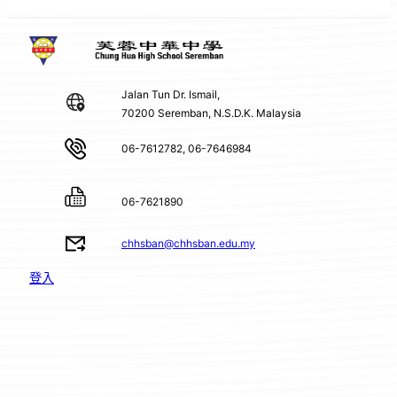
Jalan Tun Dr. Ismail,
70200 Seremban, N.S.D.K. Malaysia
06-7612782, 06-7646984
06-7621890
chhsban@chhsban.edu.my
登入