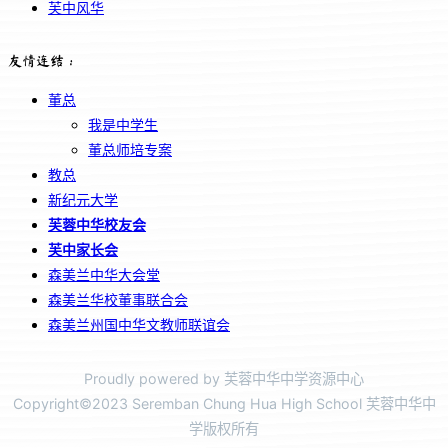
芙中风华
友情连结：
董总
我是中学生
董总师培专案
教总
新纪元大学
芙蓉中华校友会
芙中家长会
森美兰中华大会堂
森美兰华校董事联合会
森美兰州国中华文教师联谊会
Proudly powered by 芙蓉中华中学资源中心
Copyright©2023 Seremban Chung Hua High School 芙蓉中华中
学版权所有