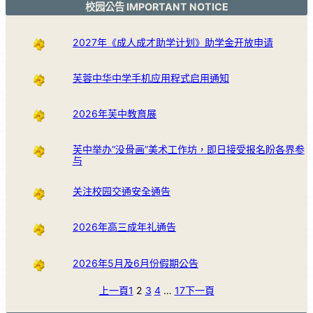
校园公告 IMPORTANT NOTICE
2027年《成人成才助学计划》助学金开放申请
芙蓉中华中学手机应用程式启用通知
2026年芙中教育展
芙中举办“没骨画”美术工作坊，即日接受报名盼各界参
与
关注校园交通安全通告
2026年高三成年礼通告
2026年5月及6月份假期公告
上一頁
1
2
3
4
…
17
下一頁