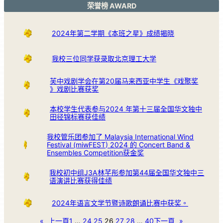
荣誉榜 AWARD
2024年第二学期《本班之星》成绩揭晓
我校三位同学获录取北京理工大学
芙中戏剧学会在第20届马来西亚中学生《戏聚奖
》戏剧比赛获奖
本校学生代表参与2024 年第十三届全国华文独中
田径锦标赛获佳绩
我校管乐团参加了 Malaysia International Wind
Festival (miwFEST) 2024 的 Concert Band &
Ensembles Competition获金奖
我校初中组J3A林芊彤参加第44届全国华文独中三
语演讲比赛获得佳绩
2024年语言文学节暨诗歌朗诵比赛中获奖。
«
上一頁
1
…
24
25
26
27
28
…
40
下一頁
»