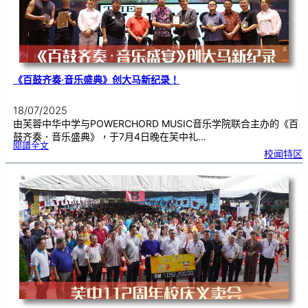
《百鼓齐奏·音乐盛典》创大马新纪录！
18/07/2025
由芙蓉中华中学与POWERCHORD MUSIC音乐学院联合主办的《百
鼓齐奏．音乐盛典》，于7月4日晚在芙中礼…
:
閱讀全文
《
校闻特区
百
鼓
齐
奏
·
音
乐
盛
典
》
创
大
马
新
纪
录
！