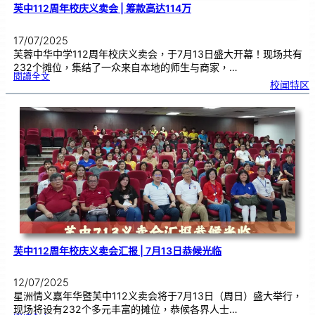
芙中112周年校庆义卖会 | 筹款高达114万
17/07/2025
芙蓉中华中学112周年校庆义卖会，于7月13日盛大开幕！现场共有
232个摊位，集结了一众来自本地的师生与商家，…
:
閱讀全文
芙
校闻特区
中
1
1
2
周
年
校
庆
义
卖
会
|
筹
款
高
达
1
1
4
万
芙中112周年校庆义卖会汇报 | 7月13日恭候光临
12/07/2025
星洲情义嘉年华暨芙中112义卖会将于7月13日（周日）盛大举行，
现场将设有232个多元丰富的摊位，恭候各界人士…