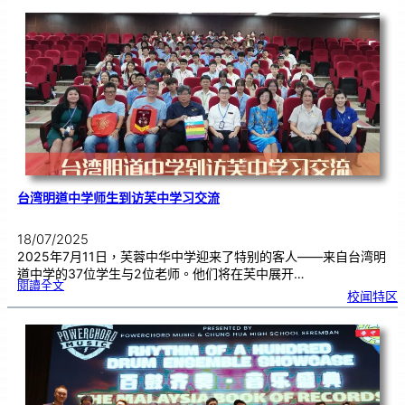
卡
设
计
比
赛
颁
奖
|
用
创
意
来
传
达
爱
台湾明道中学师生到访芙中学习交流
18/07/2025
2025年7月11日，芙蓉中华中学迎来了特别的客人——来自台湾明
道中学的37位学生与2位老师。他们将在芙中展开…
:
閱讀全文
台
校闻特区
湾
明
道
中
学
师
生
到
访
芙
中
学
习
交
流