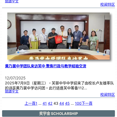
:
閱讀全文
芙
校闻特区
中
1
1
2
周
年
校
庆
义
卖
会
汇
报
|
7
月
1
3
日
恭
候
光
临
黄乃裳中学团队来访芙中 聚焦行政与教学经验交流
12/07/2025
2025年7月9日（星期三），芙蓉中华中学迎来了由校长卢友雄率队
的诗巫黄乃裳中学访问团。此行适逢芙中筹备112…
:
閱讀全文
黄
校闻特区
乃
裳
中
学
团
上一頁
1
…
41
42
43
44
45
…
100
下一頁
队
来
访
芙
中
聚
奖学金 SCHOLARSHIP
焦
行