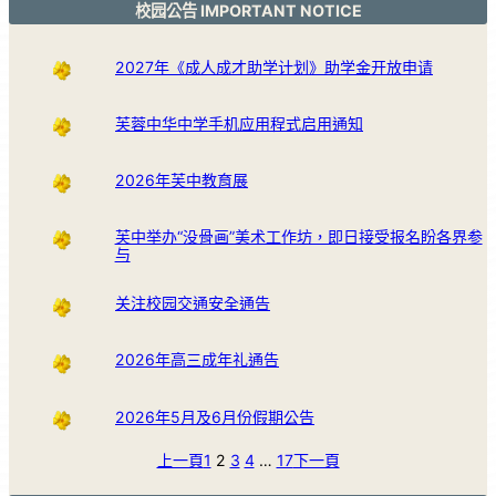
校园公告 IMPORTANT NOTICE
2027年《成人成才助学计划》助学金开放申请
芙蓉中华中学手机应用程式启用通知
2026年芙中教育展
芙中举办“没骨画”美术工作坊，即日接受报名盼各界参
与
关注校园交通安全通告
2026年高三成年礼通告
2026年5月及6月份假期公告
上一頁
1
2
3
4
…
17
下一頁