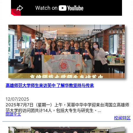
高雄师范大学师生来访芙中 了解华教坚持与传承
12/07/2025
2025年7月7日（星期一）上午，芙蓉中华中学迎来台湾国立高雄师
范大学的访问团共计14人，包括大专生与研究生、…
:
閱讀全文
高
校闻特区
雄
师
范
大
学
师
生
来