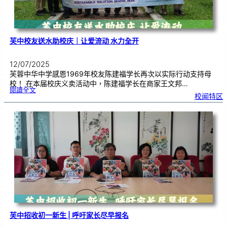
芙中校友送水助校庆｜让爱流动 水力全开
12/07/2025
芙蓉中华中学感恩1969年校友陈建福学长再次以实际行动支持母
校！ 在本届校庆义卖活动中，陈建福学长在商家王文邦…
:
閱讀全文
芙
校闻特区
中
校
友
送
水
助
校
庆
｜
让
爱
流
动
水
力
全
开
芙中招收初一新生 | 呼吁家长尽早报名