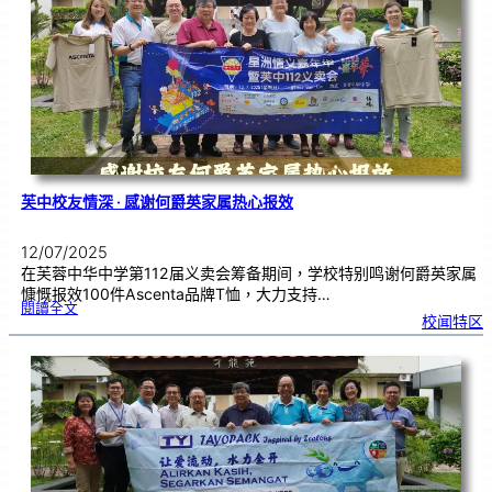
访
芙
中
了
解
华
教
坚
持
与
传
承
芙中校友情深 · 感谢何爵英家属热心报效
12/07/2025
在芙蓉中华中学第112届义卖会筹备期间，学校特别鸣谢何爵英家属
慷慨报效100件Ascenta品牌T恤，大力支持…
:
閱讀全文
芙
校闻特区
中
校
友
情
深
·
感
谢
何
爵
英
家
属
热
心
报
效