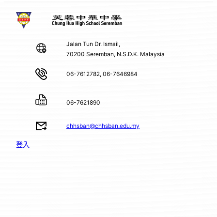
Jalan Tun Dr. Ismail,
70200 Seremban, N.S.D.K. Malaysia
06-7612782, 06-7646984
06-7621890
chhsban@chhsban.edu.my
登入