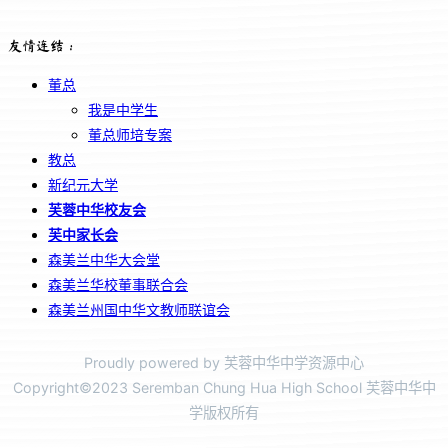
友情连结：
董总
我是中学生
董总师培专案
教总
新纪元大学
芙蓉中华校友会
芙中家长会
森美兰中华大会堂
森美兰华校董事联合会
森美兰州国中华文教师联谊会
Proudly powered by 芙蓉中华中学资源中心
Copyright©2023 Seremban Chung Hua High School 芙蓉中华中
学版权所有