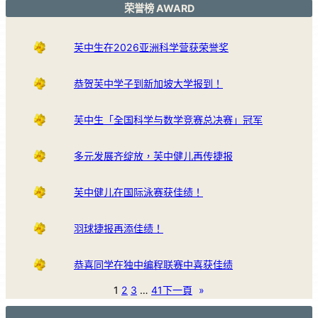
荣誉榜 AWARD
芙中生在2026亚洲科学营获荣誉奖
恭贺芙中学子到新加坡大学报到！
芙中生「全国科学与数学竞赛总决赛」冠军
多元发展齐绽放，芙中健儿再传捷报
芙中健儿在国际泳赛获佳绩！
羽球捷报再添佳绩！
恭喜同学在独中编程联赛中喜获佳绩
1
2
3
…
41
下一頁
»