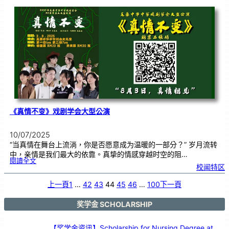
中
小
学
1
1
2
周
年
校
庆
三
大
庆
典
｜
诚
邀
各
界
共
赴
见
证
《真情不变》戏剧学会大型公演
10/07/2025
“当真情在舞台上流淌，你是否愿意成为温暖的一部分？” 岁月流转
中，亲情是我们最大的依靠。真挚的情感穿越时空的阻…
:
閱讀全文
《
校闻特区
真
情
不
变
》
上一頁
1
…
42
43
44
45
46
…
100
下一頁
戏
剧
学
会
大
型
奖学金 SCHOLARSHIP
公
演
【奖学金资讯】Scholarship for Nursing Degree at