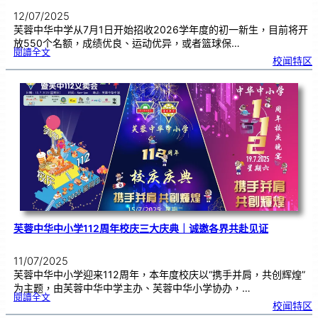
12/07/2025
芙蓉中华中学从7月1日开始招收2026学年度的初一新生，目前将开
放550个名额，成绩优良、运动优异，或者篮球保…
:
閱讀全文
芙
校闻特区
中
招
收
初
一
新
生
|
呼
吁
家
长
尽
早
报
名
芙蓉中华中小学112周年校庆三大庆典｜诚邀各界共赴见证
11/07/2025
芙蓉中华中小学迎来112周年，本年度校庆以“携手并肩，共创辉煌”
为主题，由芙蓉中华中学主办、芙蓉中华小学协办，…
:
閱讀全文
芙
校闻特区
蓉
中
华