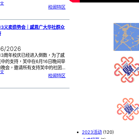
:
文
2
校闻特区
0
2
6
年
度
感
恩
卡
设
计
13义卖造势会｜感恩广大华社群众
比
赛
持
颁
奖
仪
式
06/2026
13周年校庆已经进入倒数，为了感
芙中的支持，芙中在6月16日晚间举
势晚会，邀请所有支持芙中的社团…
:
文
芙
校闻特区
中
1
1
3
义
卖
造
势
会
｜
感
恩
广
大
华
社
群
众
的
支
持
2023活动
(120)