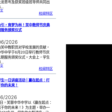
长龙思岑及获奖班级班导师共同出
与…
:
文
教
校闻特区
师
节
班
级
布
置
比
为引，育梦为林！芙中教师节庆典
赛
颁
奖
期服务颁奖仪式
仪
式
|
创
意
布
06/2026
置
营
造
温
扬芙中教职员对学校发展的贡献，
馨
校
中华中学于6月20日举行教师节庆
园
长期服务颁奖仪式。大会上，学生
师…
:
文
以
校闻特区
光
为
引
，
育
梦
为
生一日讲座活动 | 赢在起点：打
林
！
芙
于你的未来！
中
教
师
节
庆
典
06/2026
暨
长
期
服
17日，芙蓉中华中学以《赢在起点：
务
颁
属于你的未来！》为主题，举办一
奖
仪
式