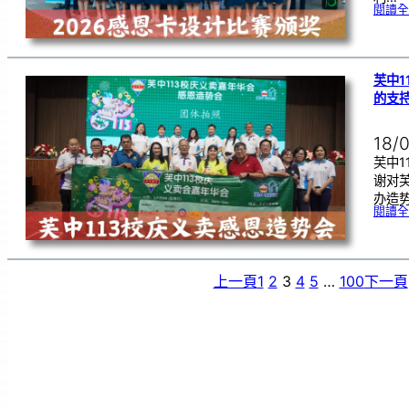
閱讀全
芙中1
的支
18/
芙中1
谢对
办造
閱讀全
上一頁
1
2
3
4
5
…
100
下一頁