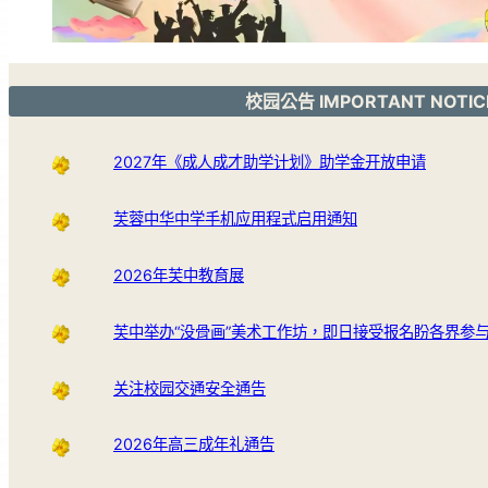
校园公告 IMPORTANT NOTIC
2027年《成人成才助学计划》助学金开放申请
芙蓉中华中学手机应用程式启用通知
2026年芙中教育展
芙中举办“没骨画”美术工作坊，即日接受报名盼各界参
关注校园交通安全通告
2026年高三成年礼通告