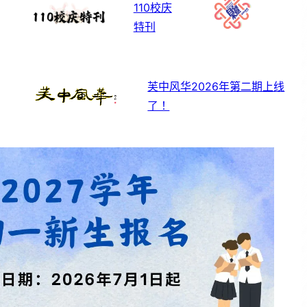
110校庆
特刊
芙中风华2026年第二期上线
了！