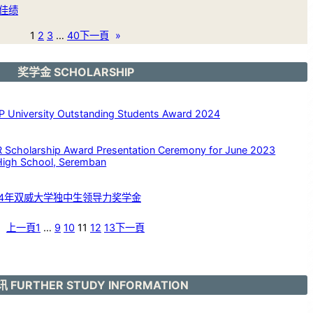
佳绩
1
2
3
…
40
下一頁
»
奖学金 SCHOLARSHIP
versity Outstanding Students Award 2024
larship Award Presentation Ceremony for June 2023
High School, Seremban
24年双威大学独中生领导力奖学金
上一頁
1
…
9
10
11
12
13
下一頁
 FURTHER STUDY INFORMATION