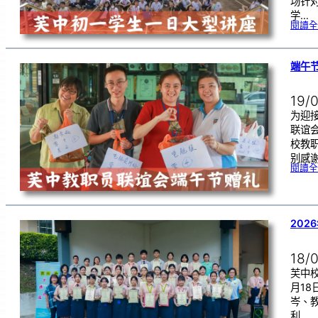
场针
学…
閱讀全
端午
19/
为迎
联谊
校教
别感
閱讀全
202
18/
芙中校
月1
岑、
利…