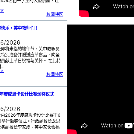
对474名初一学生的大型讲座，让
:
文
初
校闻特区
一
学
生
一
日
讲
座
节快乐，芙中教师们！
活
动
|
赢
在
起
06/2026
点
：
打
造
接即将来临的端午节，芙中教职员
属
于
你
会特别准备并赠送应节食品，向全
的
未
职员献上节日祝福与关怀。 在此特
来
！
谢…
:
文
端
校闻特区
午
节
快
乐
，
芙
中
教
师
们
6年度感恩卡设计比赛颁奖仪式
！
06/2026
内2026年度感恩卡设计比赛于6
8日举行颁奖仪式。行政副校长龙思
教务副校长李家成、芙中家长会福