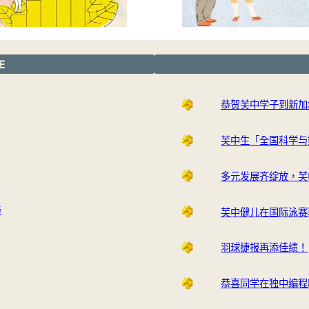
E
恭贺芙中学子到新加
芙中生「全国科学与
多元发展齐绽放，芙
与
芙中健儿在国际泳赛
羽球捷报再添佳绩！
恭喜同学在独中编程