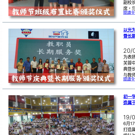
副校
席，
閱讀全
以光
暨长
20/
为表
芙蓉
典暨
与教
閱讀全
初一学
造属
19/
6月
打造