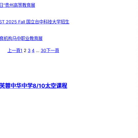
日“贵州高等教育展
T 2025 Fall 国立台中科技大学招生
育机构马中职业教育展
上一頁
1
2
3
4
…
30
下一頁
芙蓉中华中学8/10太空课程