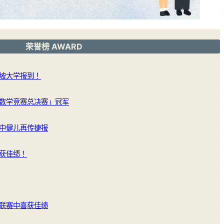
荣誉榜 AWARD
坡大学报到！
数学竞赛总决赛」冠军
中健儿再传捷报
获佳绩！
联赛中喜获佳绩