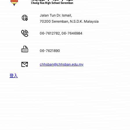
Jalan Tun Dr. Ismail,
70200 Seremban, N.S.D.K. Malaysia
06-7612782, 06-7646984
06-7621890
chhsban@chhsban.edu.my
登入