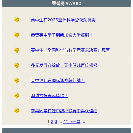
荣誉榜 AWARD
芙中生在2026亚洲科学营获荣誉奖
恭贺芙中学子到新加坡大学报到！
芙中生「全国科学与数学竞赛总决赛」冠军
多元发展齐绽放，芙中健儿再传捷报
芙中健儿在国际泳赛获佳绩！
羽球捷报再添佳绩！
恭喜同学在独中编程联赛中喜获佳绩
1
2
3
…
41
下一頁
»