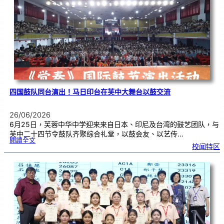
赛
金
牌
！
四国鼓队同台演出！马日印台在芙中大舞台以鼓交流
26/06/2026
6月25日，芙蓉中华中学迎来来自日本、印尼及台湾的鼓艺团队，与
芙中二十四节令鼓队齐聚综合礼堂，以鼓会友、以艺传…
:
閱讀全文
四
校闻特区
国
鼓
队
同
台
演
出
！
马
日
印
台
在
芙
中
大
舞
台
以
鼓
交
流