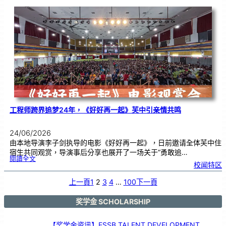
本
友
校
线
上
交
流
|
传
统
游
戏
连
结
跨
国
友
谊
工程师跨界追梦24年，《好好再一起》芙中引亲情共鸣
24/06/2026
由本地导演李子剑执导的电影《好好再一起》，日前邀请全体芙中住
宿生共同观赏，导演事后分享也展开了一场关于“勇敢追…
:
閱讀全文
工
校闻特区
程
师
跨
界
追
上一頁
1
2
3
4
…
100
下一頁
梦
2
4
年
，
《
奖学金 SCHOLARSHIP
好
好
再
一
起
》
【奖学金资讯】ESSB TALENT DEVELOPMENT
芙