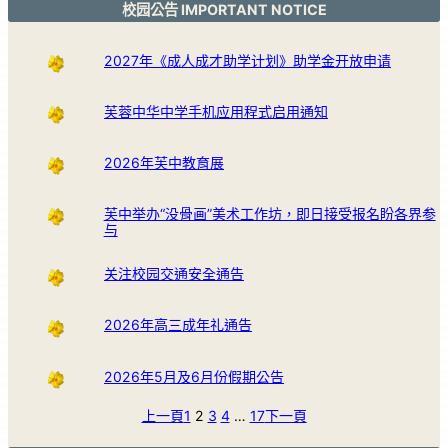
校园公告 IMPORTANT NOTICE
2027年《成人成才助学计划》助学金开放申请
芙蓉中华中学手机应用程式启用通知
2026年芙中教育展
芙中举办“没骨画”美术工作坊，即日接受报名盼各界参
与
关注校园交通安全通告
2026年高三成年礼通告
2026年5月及6月份假期公告
上一頁
1
2
3
4
…
17
下一頁