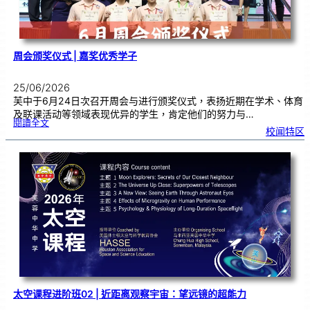
周会颁奖仪式 | 嘉奖优秀学子
25/06/2026
芙中于6月24日次召开周会与进行颁奖仪式，表扬近期在学术、体育
及联课活动等领域表现优异的学生，肯定他们的努力与…
:
閱讀全文
周
校闻特区
会
颁
奖
仪
式
|
嘉
奖
优
秀
学
子
太空课程进阶班02 | 近距离观察宇宙：望远镜的超能力