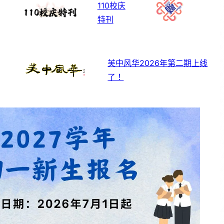
110校庆
特刊
芙中风华2026年第二期上线
了！