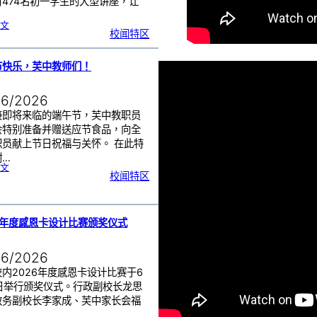
对474名初一学生的大型讲座，让
:
文
初
校闻特区
一
学
生
一
日
讲
座
节快乐，芙中教师们！
活
动
|
赢
在
起
06/2026
点
：
打
造
接即将来临的端午节，芙中教职员
属
于
你
会特别准备并赠送应节食品，向全
的
未
职员献上节日祝福与关怀。 在此特
来
！
谢…
:
文
端
校闻特区
午
节
快
乐
，
芙
中
教
师
们
6年度感恩卡设计比赛颁奖仪式
！
06/2026
内2026年度感恩卡设计比赛于6
8日举行颁奖仪式。行政副校长龙思
教务副校长李家成、芙中家长会福