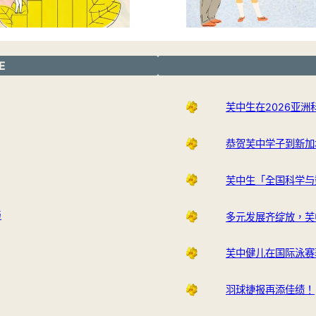
E
芙中生在2026亚
恭贺芙中学子到新加
芙中生「全国科学与
与
多元发展齐绽放，芙
芙中健儿在国际泳赛
羽球捷报再添佳绩！