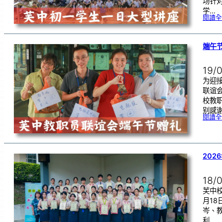
场针
学…
閱讀全
端午
19/
为迎
联谊
校教
别感
閱讀全
202
18/
芙中校
月1
岑、
利…