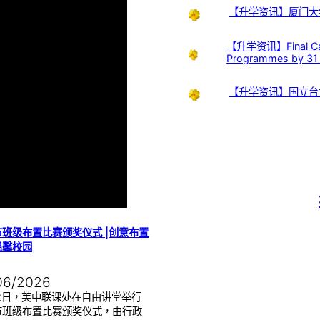
【升学资讯】厦门大
【升学资讯】Final Call:
Programmes by 31
【升学资讯】国立台
班级布置比赛颁奖仪式 |创意布置
温馨校园
06/2026
22日，芙中联课处在自由讲堂举行
节班级布置比赛颁奖仪式，由行政