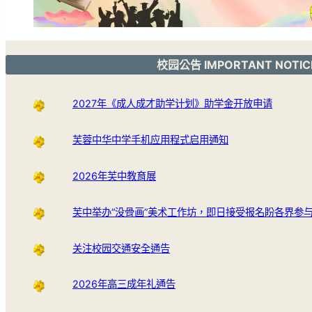
校园公告 IMPORTANT NOTIC
2027年《成人成才助学计划》助学金开放申请
芙蓉中华中学手机应用程式启用通知
2026年芙中教育展
芙中举办“没骨画”美术工作坊，即日接受报名盼各界参
关注校园交通安全通告
2026年高三成年礼通告