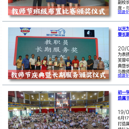
副校
席，
閱讀全
以光
暨长
20/
为表
芙蓉
典暨
与教
閱讀全
初一学
造属
19/
6月
打造