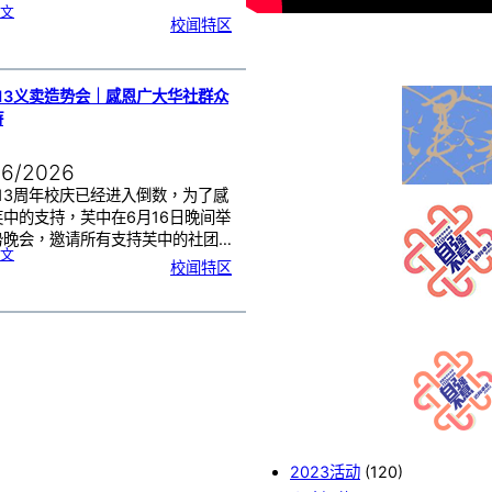
:
文
2
校闻特区
0
2
6
年
度
感
恩
卡
设
计
13义卖造势会｜感恩广大华社群众
比
赛
持
颁
奖
仪
式
06/2026
13周年校庆已经进入倒数，为了感
芙中的支持，芙中在6月16日晚间举
势晚会，邀请所有支持芙中的社团…
:
文
芙
校闻特区
中
1
1
3
义
卖
造
势
会
｜
感
恩
广
大
华
社
群
众
的
支
持
2023活动
(120)