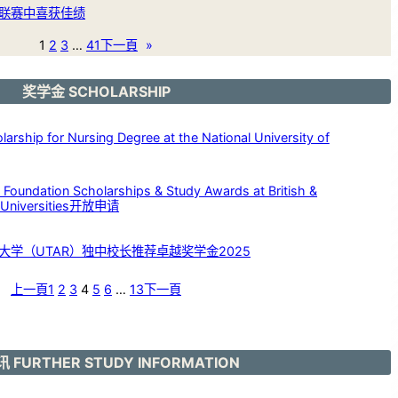
联赛中喜获佳绩
1
2
3
…
41
下一頁
»
奖学金 SCHOLARSHIP
p for Nursing Degree at the National University of
dation Scholarships & Study Awards at British &
c Universities开放申请
大学（UTAR）独中校长推荐卓越奖学金2025
上一頁
1
2
3
4
5
6
…
13
下一頁
 FURTHER STUDY INFORMATION