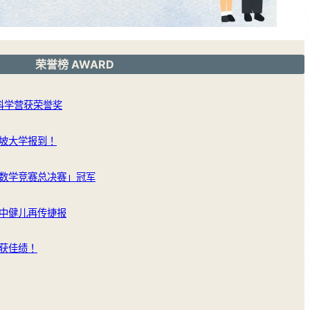
荣誉榜 AWARD
洲科学营获荣誉奖
坡大学报到！
数学竞赛总决赛」冠军
中健儿再传捷报
获佳绩！