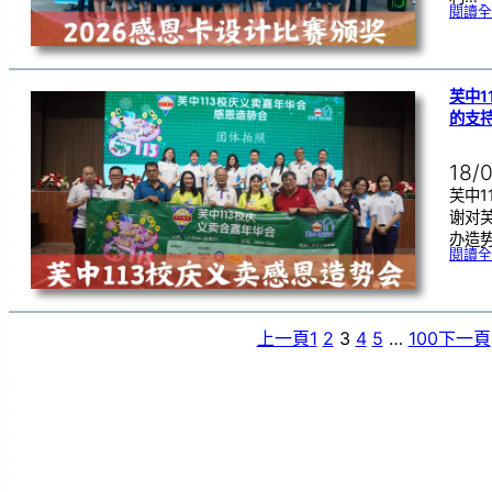
閱讀全
芙中1
的支
18/
芙中1
谢对
办造
閱讀全
上一頁
1
2
3
4
5
…
100
下一頁