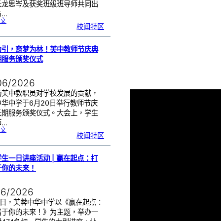
长龙思岑及获奖班级班导师共同出
与…
:
文
教
校闻特区
师
节
班
级
布
置
比
为引，育梦为林！芙中教师节庆典
赛
颁
奖
期服务颁奖仪式
仪
式
|
创
意
布
06/2026
置
营
造
温
扬芙中教职员对学校发展的贡献，
馨
校
中华中学于6月20日举行教师节庆
园
长期服务颁奖仪式。大会上，学生
师…
:
文
以
校闻特区
光
为
引
，
育
梦
为
生一日讲座活动 | 赢在起点：打
林
！
芙
于你的未来！
中
教
师
节
庆
典
06/2026
暨
长
期
服
17日，芙蓉中华中学以《赢在起点：
务
颁
属于你的未来！》为主题，举办一
奖
仪
式