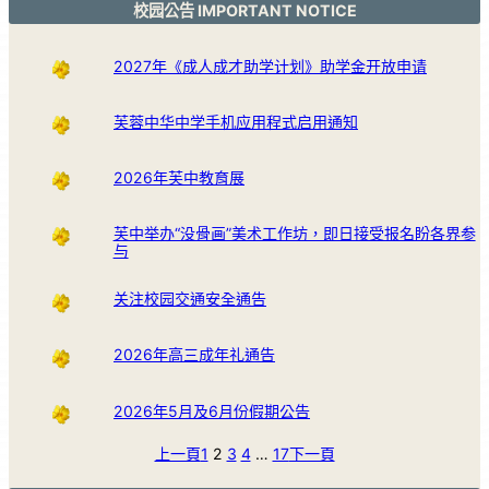
校园公告 IMPORTANT NOTICE
2027年《成人成才助学计划》助学金开放申请
芙蓉中华中学手机应用程式启用通知
2026年芙中教育展
芙中举办“没骨画”美术工作坊，即日接受报名盼各界参
与
关注校园交通安全通告
2026年高三成年礼通告
2026年5月及6月份假期公告
上一頁
1
2
3
4
…
17
下一頁