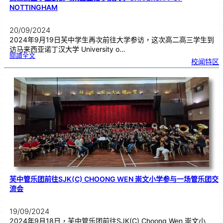
NOTTINGHAM
20/09/2024
2024年9月19日芙中学生再次前往大学参访，这次高二高三学生到
访马来西亚诺丁汉大学 University o…
:
閱讀全文
高
校闻特区
二
高
三
学
生
到
访
马
来
西
亚
诺
丁
汉
大
学
U
n
i
v
e
r
s
i
t
y
o
f
N
o
t
t
i
n
芙中管乐团前往SJK(C) CHOONG WEN 崇文小学参与一场管乐团交
g
h
a
流会
m
19/09/2024
2024年9月18日，芙中管乐团前往SJK(C) Choong Wen 崇文小