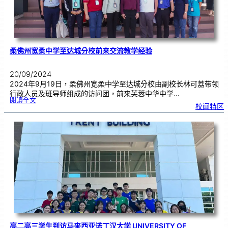
厦
门
大
学
马
来
西
亚
分
校
柔佛州宽柔中学至达城分校前来交流教学经验
20/09/2024
2024年9月19日，柔佛州宽柔中学至达城分校由副校长林可荔带领
行政人员及班导师组成的访问团，前来芙蓉中华中学…
:
閱讀全文
柔
校闻特区
佛
州
宽
柔
中
学
至
达
城
分
校
前
来
交
流
教
学
经
验
高二高三学生到访马来西亚诺丁汉大学 UNIVERSITY OF