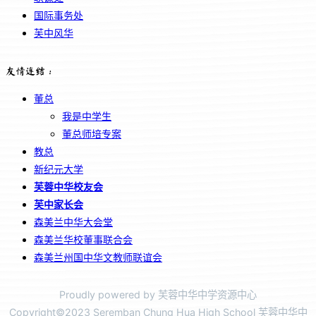
国际事务处
芙中风华
友情连结：
董总
我是中学生
董总师培专案
教总
新纪元大学
芙蓉中华校友会
芙中家长会
森美兰中华大会堂
森美兰华校董事联合会
森美兰州国中华文教师联谊会
Proudly powered by 芙蓉中华中学资源中心
Copyright©2023 Seremban Chung Hua High School 芙蓉中华中