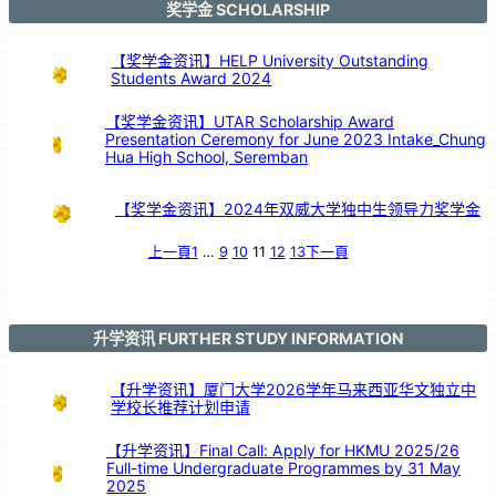
中
奖学金 SCHOLARSHIP
学
生
程
式
设
计
【奖学金资讯】HELP University Outstanding
竞
赛
Students Award 2024
总
决
赛
」
在
我
【奖学金资讯】UTAR Scholarship Award
校
举
Presentation Ceremony for June 2023 Intake_Chung
办
Hua High School, Seremban
【奖学金资讯】2024年双威大学独中生领导力奖学金
上一頁
1
…
9
10
11
12
13
下一頁
升学资讯 FURTHER STUDY INFORMATION
【升学资讯】厦门大学2026学年马来西亚华文独立中
学校长推荐计划申请
【升学资讯】Final Call: Apply for HKMU 2025/26
Full-time Undergraduate Programmes by 31 May
2025