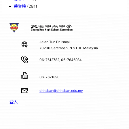
荣誉榜
(281)
Jalan Tun Dr. Ismail,
70200 Seremban, N.S.D.K. Malaysia
06-7612782, 06-7646984
06-7621890
chhsban@chhsban.edu.my
登入