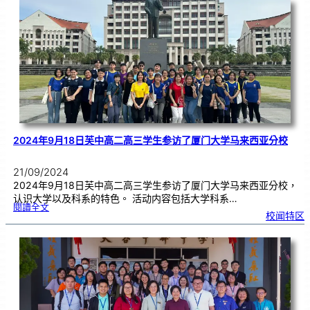
3
A
林
芊
彤
参
加
第
4
4
届
全
国
华
文
独
中
三
语
演
讲
比
赛
获
得
佳
绩
2024年9月18日芙中高二高三学生参访了厦门大学马来西亚分校
21/09/2024
2024年9月18日芙中高二高三学生参访了厦门大学马来西亚分校，
认识大学以及科系的特色。 活动内容包括大学科系…
:
閱讀全文
2
校闻特区
0
2
4
年
9
月
1
8
日
芙
中
高
二
高
三
学
生
参
访
了