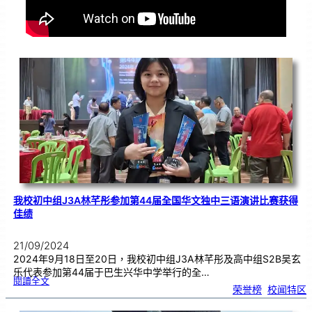
我校初中组J3A林芊彤参加第44届全国华文独中三语演讲比赛获得
佳绩
21/09/2024
2024年9月18日至20日，我校初中组J3A林芊彤及高中组S2B吴玄
乐代表参加第44届于巴生兴华中学举行的全…
:
閱讀全文
我
荣誉榜
, 
校闻特区
校
初
中
组
J