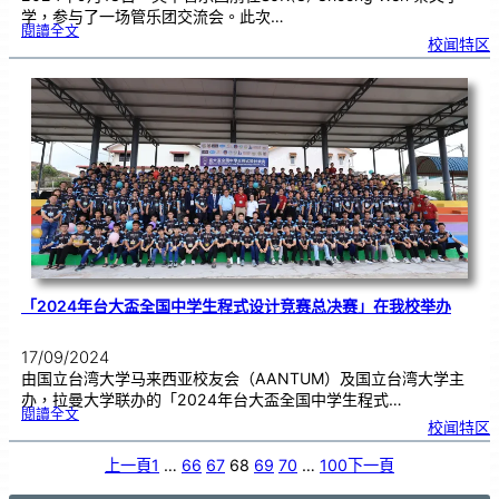
学，参与了一场管乐团交流会。此次…
:
閱讀全文
芙
校闻特区
中
管
乐
团
前
往
S
J
K
(
C
)
C
h
o
o
n
g
W
e
n
崇
文
小
学
参
与
一
场
管
乐
团
交
流
「2024年台大盃全国中学生程式设计竞赛总决赛」在我校举办
会
17/09/2024
由国立台湾大学马来西亚校友会（AANTUM）及国立台湾大学主
办，拉曼大学联办的「2024年台大盃全国中学生程式…
:
閱讀全文
「
校闻特区
2
0
2
4
年
上一頁
1
…
66
67
68
69
70
…
100
下一頁
台
大
盃
全
国