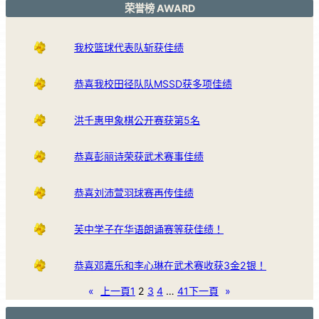
荣誉榜 AWARD
我校篮球代表队斩获佳绩
恭喜我校田径队队MSSD获多项佳绩
洪千惠甲象棋公开赛获第5名
恭喜彭丽诗荣获武术赛事佳绩
恭喜刘沛萱羽球赛再传佳绩
芙中学子在华语朗诵赛等获佳绩！
恭喜邓嘉乐和李心琳在武术赛收获3金2银！
«
上一頁
1
2
3
4
…
41
下一頁
»