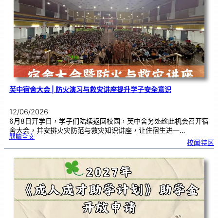
墨
传
承
文
化
，
在
艺
术
中
沉
淀
心
境
芙中宿舍大会 | 防火演习与救灾讲座提升学子安全意识
12/06/2026
6月8日开学日，学子们陆续返回校园，芙中舍务处趁此机会召开宿
舍大会，并安排火灾防范与救灾知识讲座，让住宿生进一…
:
閱讀全文
芙
校闻特区
中
宿
舍
大
会
|
防
火
演
习
与
救
灾
讲
座
提
升
学
子
安
全
意
识