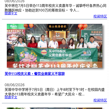
08/06/2026
芙中将在7月5日举办113周年校庆义卖嘉年华，诚挚呼吁各界热心同
胞踊跃响应，协助达到100万的筹款目标。 令人…
:
閱讀全文
7
校闻特区
0
5
相
约
芙
中
校
园
！
凝
聚
华
社
力
量
，
共
筹
百
万
义
卖
嘉
年
华
芙中113校庆义卖，餐饮业商家义不容辞
08/06/2026
芙蓉中华中学将于7月5日（周日）上午8时至下午1时，在校园内盛
大举办113周年校庆义卖嘉年华，希望广大民众、校…
:
閱讀全文
芙
校闻特区
中
1
1
3
校
庆