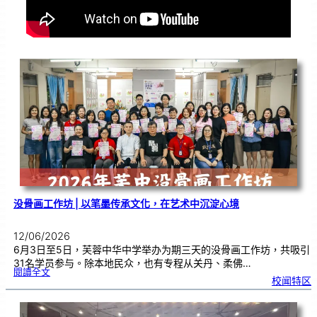
没骨画工作坊 | 以笔墨传承文化，在艺术中沉淀心境
12/06/2026
6月3日至5日，芙蓉中华中学举办为期三天的没骨画工作坊，共吸引
31名学员参与。除本地民众，也有专程从关丹、柔佛…
:
閱讀全文
没
校闻特区
骨
画
工
作
坊
|
以
笔