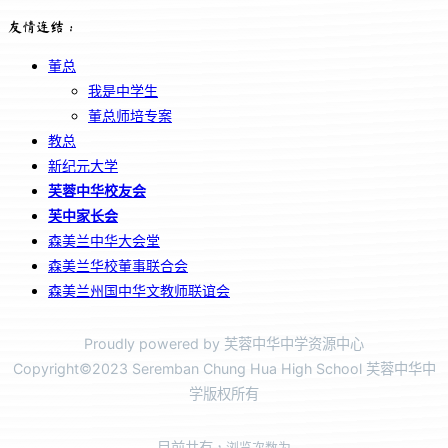
友情连结：
董总
我是中学生
董总师培专案
教总
新纪元大学
芙蓉中华校友会
芙中家长会
森美兰中华大会堂
森美兰华校董事联合会
森美兰州国中华文教师联谊会
Proudly powered by 芙蓉中华中学资源中心
Copyright©2023 Seremban Chung Hua High School 芙蓉中华中
学版权所有
目前共有
，浏览次数为