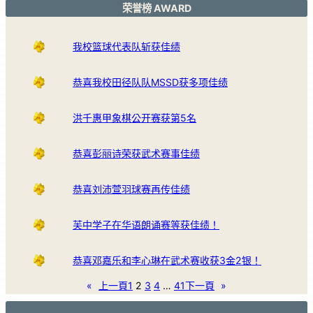
荣誉榜 AWARD
我校篮球代表队斩获佳绩
恭喜我校田径队队MSSD获多项佳绩
洪千惠甲象棋公开赛获第5名
恭喜彭丽诗荣获武术赛事佳绩
恭喜刘沛萱羽球赛再传佳绩
芙中学子在华语朗诵赛等获佳绩！
恭喜邓嘉乐和李心琳在武术赛收获3金2银！
«
上一頁
1
2
3
4
…
41
下一頁
»