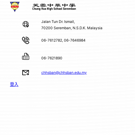
Jalan Tun Dr. Ismail,
70200 Seremban, N.S.D.K. Malaysia
06-7612782, 06-7646984
06-7621890
chhsban@chhsban.edu.my
登入