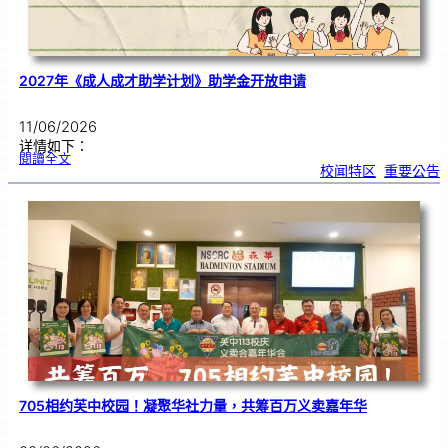
2027年《成人成才助学计划》助学金开放申请
11/06/2026
详情如下：
:
閱讀全文
2
校闻特区
, 
重要公告
0
2
7
年
《
成
人
成
才
助
学
计
划
》
助
学
金
开
放
申
请
705相约芙中校园！凝聚华社力量，共筹百万义卖嘉年华