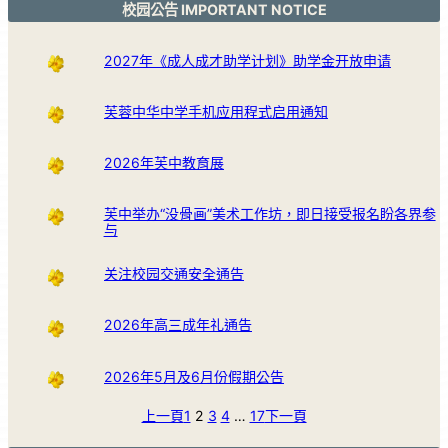
校园公告 IMPORTANT NOTICE
2027年《成人成才助学计划》助学金开放申请
芙蓉中华中学手机应用程式启用通知
2026年芙中教育展
芙中举办“没骨画”美术工作坊，即日接受报名盼各界参
与
关注校园交通安全通告
2026年高三成年礼通告
2026年5月及6月份假期公告
上一頁
1
2
3
4
…
17
下一頁