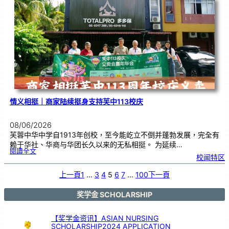
义
卖
，
餐
饮
业
商
家
义
不
容
辞
情义相挺｜商家陆续挺身支持芙中113校庆
08/06/2026
芙蓉中华中学自1913年创校，至今能屹立不倒并蓬勃发展，完全有
赖于华社、华商与华团长久以来的无私相挺。 为延续…
:
閱讀全文
情
校闻特区
义
相
挺
｜
商
上一頁
1
…
3
4
5
6
7
…
100
下一頁
家
陆
续
挺
身
支
奖学金 SCHOLARSHIP
持
芙
中
1
1
3
【奖学金资讯】ASIAN NURSING
校
庆
SCHOLARSHIP2024 APPLICATION