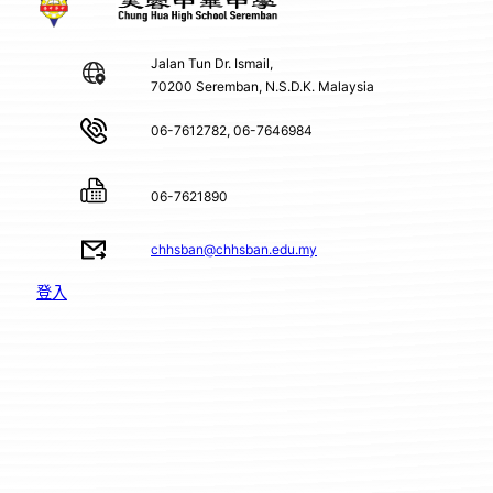
Jalan Tun Dr. Ismail,
70200 Seremban, N.S.D.K. Malaysia
06-7612782, 06-7646984
06-7621890
chhsban@chhsban.edu.my
登入