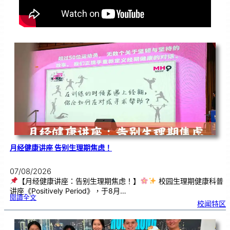
月经健康讲座 告别生理期焦虑！
07/08/2026
【月经健康讲座：告别生理期焦虑！】
校园生理期健康科普
讲座《Positively Period》，于8月…
:
閱讀全文
月
校闻特区
经
健
康
讲
座
告
别
生