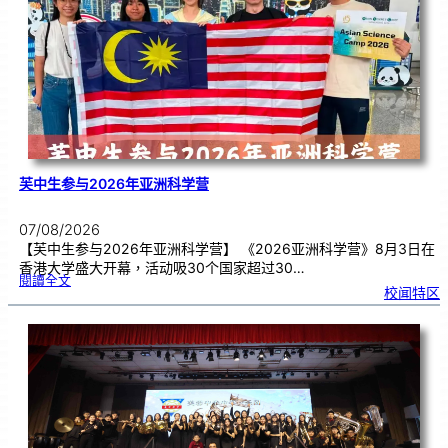
理
期
焦
虑
！
芙中生参与2026年亚洲科学营
07/08/2026
【芙中生参与2026年亚洲科学营】 《2026亚洲科学营》8月3日在
香港大学盛大开幕，活动吸30个国家超过30…
:
閱讀全文
芙
校闻特区
中
生
参
与
2
0
2
6
年
亚
洲
科
学
营