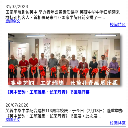
31/07/2026
国家学院到访芙中 举办青年公民素质讲座 芙蓉中华中学日前迎来一
群特别的客人，首相署马来西亚国家学院日前安排了一…
:
閱讀全文
努
校闻特区
鲁
与
国
家
学
院
到
访
芙
中
分
享
青
年
领
袖
素
质
讲
座
《芙中艺韵．工笔雅集．长荣丹青》书画展开幕
20/07/2026
芙蓉中华中学配合建校113周年校庆，于今日（7月18日）隆重举办
《芙中艺韵．工笔雅集．长荣丹青》书画展。此次展…
:
閱讀全文
《
校闻特区
芙
中
艺