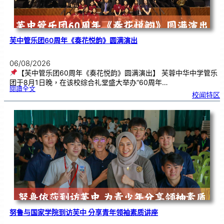
芙中管乐团60周年《奏花悦韵》圆满演出
06/08/2026
【芙中管乐团60周年《奏花悦韵》圆满演出】 芙蓉中华中学管乐
团于8月1日晚，在该校综合礼堂盛大举办“60周年…
:
閱讀全文
芙
校闻特区
中
管
乐
团
6
0
周
年
《
奏
花
悦
韵
》
圆
满
演
出
努鲁与国家学院到访芙中 分享青年领袖素质讲座