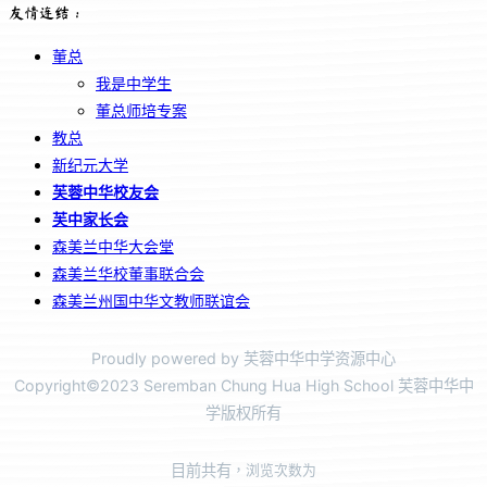
友情连结：
董总
我是中学生
董总师培专案
教总
新纪元大学
芙蓉中华校友会
芙中家长会
森美兰中华大会堂
森美兰华校董事联合会
森美兰州国中华文教师联谊会
Proudly powered by 芙蓉中华中学资源中心
Copyright©2023 Seremban Chung Hua High School 芙蓉中华中
学版权所有
目前共有
，浏览次数为