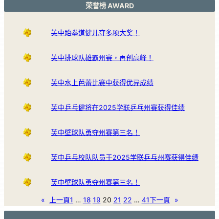
荣誉榜 AWARD
芙中跆拳道健儿夺多项大奖！
芙中排球队雄霸州赛，再创高峰！
芙中水上芭蕾比赛中获得优异成绩
芙中乒乓健将在2025学联乒乓州赛获得佳绩
芙中壁球队勇夺州赛第三名！
芙中乒乓校队队员于2025学联乒乓州赛获得佳绩
芙中壁球队勇夺州赛第三名！
«
上一頁
1
…
18
19
20
21
22
…
41
下一頁
»