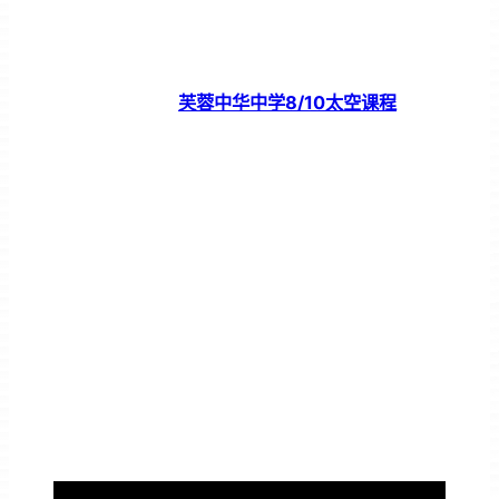
芙蓉中华中学8/10太空课程