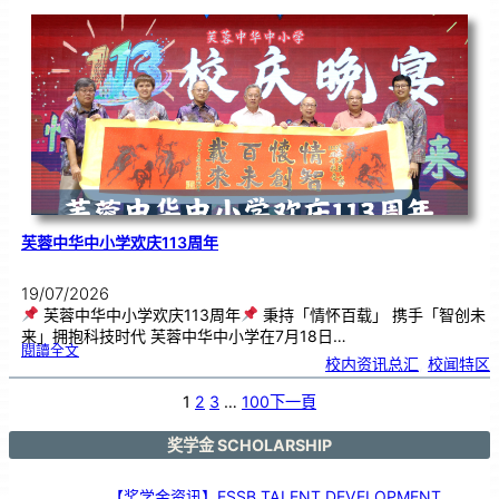
韵
．
工
笔
雅
集
．
长
荣
丹
青
》
书
画
展
开
幕
芙蓉中华中小学欢庆113周年
19/07/2026
芙蓉中华中小学欢庆113周年
秉持「情怀百载」 携手「智创未
来」拥抱科技时代 芙蓉中华中小学在7月18日…
:
閱讀全文
芙
校内资讯总汇
, 
校闻特区
蓉
中
华
中
小
1
2
3
…
100
下一頁
学
欢
庆
1
1
3
奖学金 SCHOLARSHIP
周
年
【奖学金资讯】ESSB TALENT DEVELOPMENT