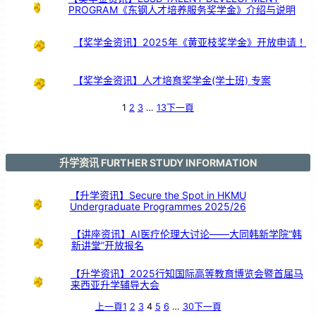
PROGRAM《东钢人才培养服务奖学金》介绍与说明
【奖学金资讯】2025年《黄亚枝奖学金》开放申请！
【奖学金资讯】人才培育奖学金(学士班) 专案
1
2
3
…
13
下一頁
升学资讯 FURTHER STUDY INFORMATION
【升学资讯】Secure the Spot in HKMU
Undergraduate Programmes 2025/26
【讲座资讯】AI医疗伦理大讨论——大同韩新学院“韩
新讲堂”开放报名
【升学资讯】2025行知国际高等教育博览会暨首届马
来西亚升学辅导大会
上一頁
1
2
3
4
5
6
…
30
下一頁