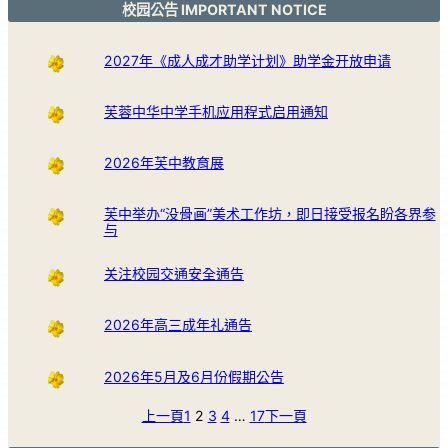
校园公告 IMPORTANT NOTICE
2027年《成人成才助学计划》助学金开放申请
芙蓉中华中学手机应用程式启用通知
2026年芙中教育展
芙中举办“没骨画”美术工作坊，即日接受报名盼各界参
与
关注校园交通安全通告
2026年高三成年礼通告
2026年5月及6月份假期公告
上一頁
1
2
3
4
…
17
下一頁