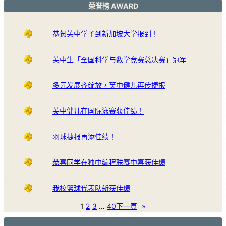
荣誉榜 AWARD
恭贺芙中学子到新加坡大学报到！
芙中生「全国科学与数学竞赛总决赛」冠军
多元发展齐绽放，芙中健儿再传捷报
芙中健儿在国际泳赛获佳绩！
羽球捷报再添佳绩！
恭喜同学在独中编程联赛中喜获佳绩
我校篮球代表队斩获佳绩
1
2
3
…
40
下一頁
»