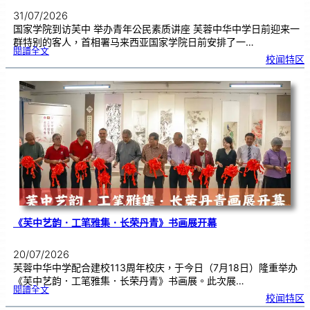
31/07/2026
国家学院到访芙中 举办青年公民素质讲座 芙蓉中华中学日前迎来一
群特别的客人，首相署马来西亚国家学院日前安排了一…
:
閱讀全文
努
校闻特区
鲁
与
国
家
学
院
到
访
芙
中
分
享
青
年
领
袖
素
质
讲
座
《芙中艺韵．工笔雅集．长荣丹青》书画展开幕
20/07/2026
芙蓉中华中学配合建校113周年校庆，于今日（7月18日）隆重举办
《芙中艺韵．工笔雅集．长荣丹青》书画展。此次展…
:
閱讀全文
《
校闻特区
芙
中
艺