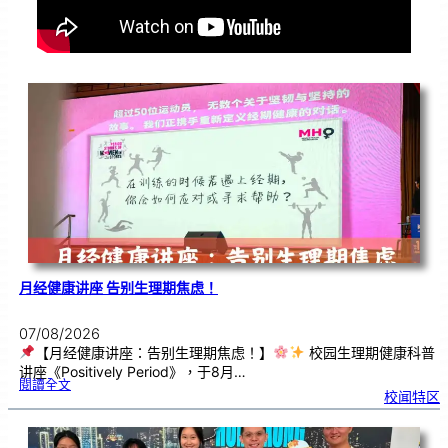
月经健康讲座 告别生理期焦虑！
07/08/2026
【月经健康讲座：告别生理期焦虑！】
校园生理期健康科普
讲座《Positively Period》，于8月…
:
閱讀全文
月
校闻特区
经
健
康
讲
座
告
别
生