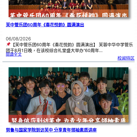
芙中管乐团60周年《奏花悦韵》圆满演出
06/08/2026
【芙中管乐团60周年《奏花悦韵》圆满演出】 芙蓉中华中学管乐
团于8月1日晚，在该校综合礼堂盛大举办“60周年…
:
閱讀全文
芙
校闻特区
中
管
乐
团
6
0
周
年
《
奏
花
悦
韵
》
圆
满
演
出
努鲁与国家学院到访芙中 分享青年领袖素质讲座