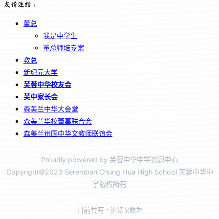
友情连结：
董总
我是中学生
董总师培专案
教总
新纪元大学
芙蓉中华校友会
芙中家长会
森美兰中华大会堂
森美兰华校董事联合会
森美兰州国中华文教师联谊会
Proudly powered by 芙蓉中华中学资源中心
Copyright©2023 Seremban Chung Hua High School 芙蓉中华中
学版权所有
目前共有
，浏览次数为