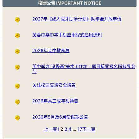
校园公告 IMPORTANT NOTICE
2027年《成人成才助学计划》助学金开放申请
芙蓉中华中学手机应用程式启用通知
2026年芙中教育展
芙中举办“没骨画”美术工作坊，即日接受报名盼各界参
与
关注校园交通安全通告
2026年高三成年礼通告
2026年5月及6月份假期公告
上一頁
1
2
3
4
…
17
下一頁