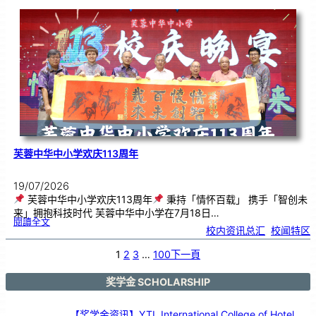
韵
．
工
笔
雅
集
．
长
荣
丹
青
》
书
画
展
开
幕
芙蓉中华中小学欢庆113周年
19/07/2026
芙蓉中华中小学欢庆113周年
秉持「情怀百载」 携手「智创未
来」拥抱科技时代 芙蓉中华中小学在7月18日…
:
閱讀全文
芙
校内资讯总汇
, 
校闻特区
蓉
中
华
中
小
1
2
3
…
100
下一頁
学
欢
庆
1
1
3
奖学金 SCHOLARSHIP
周
年
【奖学金资讯】YTL International College of Hotel