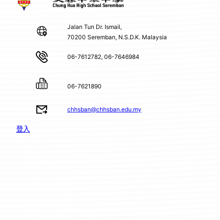
Jalan Tun Dr. Ismail,
70200 Seremban, N.S.D.K. Malaysia
06-7612782, 06-7646984
06-7621890
chhsban@chhsban.edu.my
登入