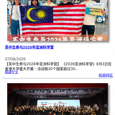
理
期
焦
虑
！
芙中生参与2026年亚洲科学营
07/08/2026
【芙中生参与2026年亚洲科学营】 《2026亚洲科学营》8月3日在
香港大学盛大开幕，活动吸30个国家超过30…
:
閱讀全文
芙
校闻特区
中
生
参
与
2
0
2
6
年
亚
洲
科
学
营