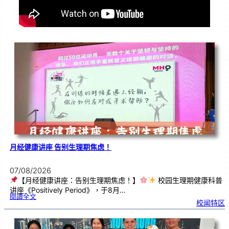
月经健康讲座 告别生理期焦虑！
07/08/2026
【月经健康讲座：告别生理期焦虑！】
校园生理期健康科普
讲座《Positively Period》，于8月…
:
閱讀全文
月
校闻特区
经
健
康
讲
座
告
别
生