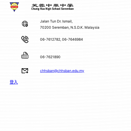
Jalan Tun Dr. Ismail,
70200 Seremban, N.S.D.K. Malaysia
06-7612782, 06-7646984
06-7621890
chhsban@chhsban.edu.my
登入