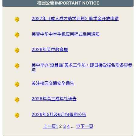
校园公告 IMPORTANT NOTICE
2027年《成人成才助学计划》助学金开放申请
芙蓉中华中学手机应用程式启用通知
2026年芙中教育展
芙中举办“没骨画”美术工作坊，即日接受报名盼各界参
与
关注校园交通安全通告
2026年高三成年礼通告
2026年5月及6月份假期公告
上一頁
1
2
3
4
…
17
下一頁