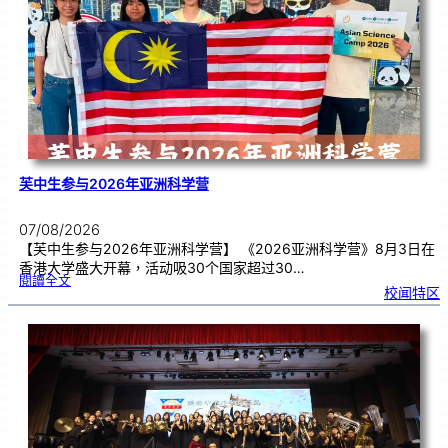
理
期
焦
虑
！
芙中生参与2026年亚洲科学营
07/08/2026
【芙中生参与2026年亚洲科学营】 《2026亚洲科学营》8月3日在
香港大学盛大开幕，活动吸30个国家超过30…
:
閱讀全文
芙
校闻特区
中
生
参
与
2
0
2
6
年
亚
洲
科
学
营