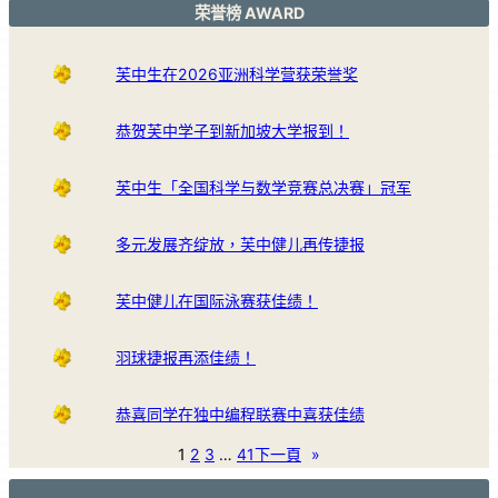
荣誉榜 AWARD
芙中生在2026亚洲科学营获荣誉奖
恭贺芙中学子到新加坡大学报到！
芙中生「全国科学与数学竞赛总决赛」冠军
多元发展齐绽放，芙中健儿再传捷报
芙中健儿在国际泳赛获佳绩！
羽球捷报再添佳绩！
恭喜同学在独中编程联赛中喜获佳绩
1
2
3
…
41
下一頁
»