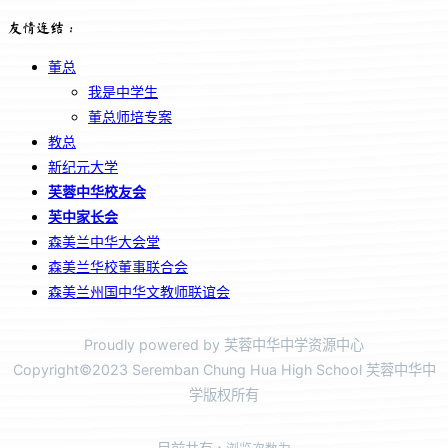
友情连结：
董总
我是中学生
董总师培专案
教总
新纪元大学
芙蓉中华校友会
芙中家长会
森美兰中华大会堂
森美兰华校董事联合会
森美兰州国中华文教师联谊会
Proudly powered by 芙蓉中华中学资源中心
Copyright©2023 Seremban Chung Hua High School 芙蓉中华中
学版权所有