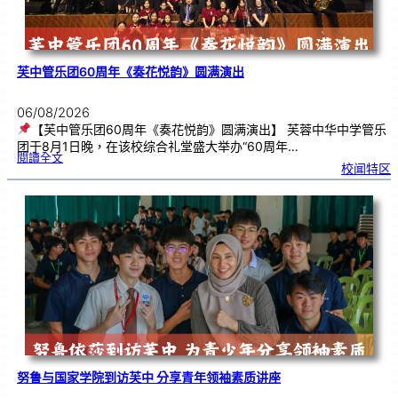
芙中管乐团60周年《奏花悦韵》圆满演出
06/08/2026
【芙中管乐团60周年《奏花悦韵》圆满演出】 芙蓉中华中学管乐
团于8月1日晚，在该校综合礼堂盛大举办“60周年…
:
閱讀全文
芙
校闻特区
中
管
乐
团
6
0
周
年
《
奏
花
悦
韵
》
圆
满
演
出
努鲁与国家学院到访芙中 分享青年领袖素质讲座