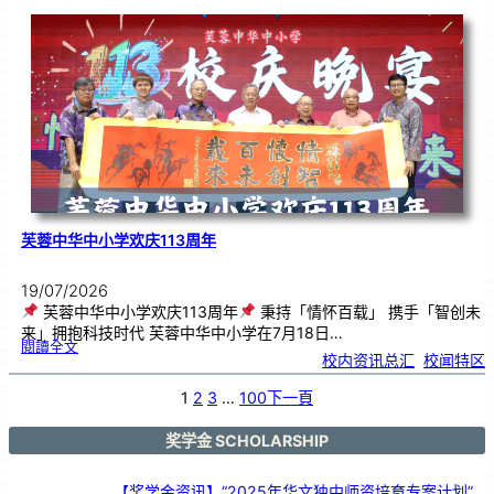
韵
．
工
笔
雅
集
．
长
荣
丹
青
》
书
画
展
开
幕
芙蓉中华中小学欢庆113周年
19/07/2026
芙蓉中华中小学欢庆113周年
秉持「情怀百载」 携手「智创未
来」拥抱科技时代 芙蓉中华中小学在7月18日…
:
閱讀全文
芙
校内资讯总汇
, 
校闻特区
蓉
中
华
中
小
1
2
3
…
100
下一頁
学
欢
庆
1
1
3
奖学金 SCHOLARSHIP
周
年
【奖学金资讯】“2025年华文独中师资培育专案计划”