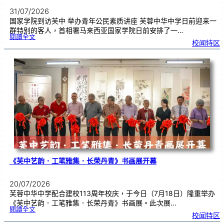
31/07/2026
国家学院到访芙中 举办青年公民素质讲座 芙蓉中华中学日前迎来一
群特别的客人，首相署马来西亚国家学院日前安排了一…
:
閱讀全文
努
校闻特区
鲁
与
国
家
学
院
到
访
芙
中
分
享
青
年
领
袖
素
质
讲
座
《芙中艺韵．工笔雅集．长荣丹青》书画展开幕
20/07/2026
芙蓉中华中学配合建校113周年校庆，于今日（7月18日）隆重举办
《芙中艺韵．工笔雅集．长荣丹青》书画展。此次展…
:
閱讀全文
《
校闻特区
芙
中
艺