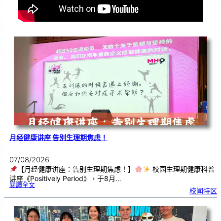
月经健康讲座 告别生理期焦虑！
07/08/2026
【月经健康讲座：告别生理期焦虑！】
校园生理期健康科普
讲座《Positively Period》，于8月…
:
閱讀全文
月
校闻特区
经
健
康
讲
座
告
别
生
理