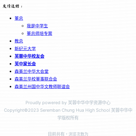
友情连结：
董总
我是中学生
董总师培专案
教总
新纪元大学
芙蓉中华校友会
芙中家长会
森美兰中华大会堂
森美兰华校董事联合会
森美兰州国中华文教师联谊会
Proudly powered by 芙蓉中华中学资源中心
Copyright©2023 Seremban Chung Hua High School 芙蓉中华中
学版权所有
目前共有
，浏览次数为