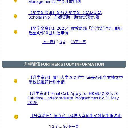
Management奖学金开放申请
【奖学金资讯】金务大奖学金（GAMUDA
Scholarship）全额资助，助你实现梦想!
【奖学金资讯】2025年度教育部「台湾奖学金」即日
起至4月30日开放申请
上一頁
1
2
3
4
…
13
下一頁
升学资讯 FURTHER STUDY INFORMATION
【升学资讯】厦门大学2026学年马来西亚华文独立中
学校长推荐计划申请
【升学资讯】Final Call: Apply for HKMU 2025/26
Full-time Undergraduate Programmes by 31 May
2025
【升学资讯】国立台北科技大学侨生单独招生报名中
1
2
3
…
30
下一頁