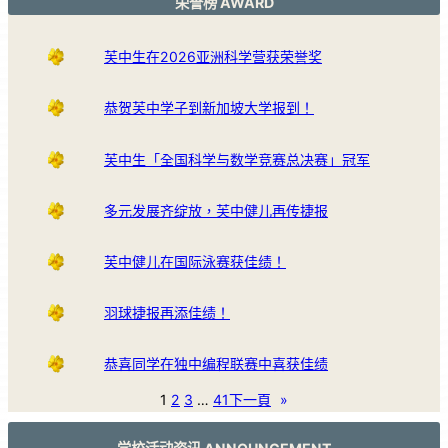
荣誉榜 AWARD
芙中生在2026亚洲科学营获荣誉奖
恭贺芙中学子到新加坡大学报到！
芙中生「全国科学与数学竞赛总决赛」冠军
多元发展齐绽放，芙中健儿再传捷报
芙中健儿在国际泳赛获佳绩！
羽球捷报再添佳绩！
恭喜同学在独中编程联赛中喜获佳绩
1
2
3
…
41
下一頁
»