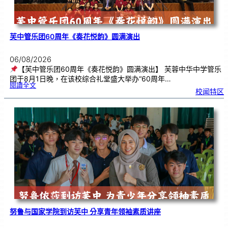
芙中管乐团60周年《奏花悦韵》圆满演出
06/08/2026
【芙中管乐团60周年《奏花悦韵》圆满演出】 芙蓉中华中学管乐
团于8月1日晚，在该校综合礼堂盛大举办“60周年…
:
閱讀全文
芙
校闻特区
中
管
乐
团
6
0
周
年
《
奏
花
悦
韵
》
圆
满
演
出
努鲁与国家学院到访芙中 分享青年领袖素质讲座