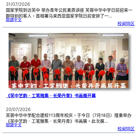
31/07/2026
国家学院到访芙中 举办青年公民素质讲座 芙蓉中华中学日前迎来一
群特别的客人，首相署马来西亚国家学院日前安排了一…
:
閱讀全文
努
校闻特区
鲁
与
国
家
学
院
到
访
芙
中
分
享
青
年
领
袖
素
质
讲
座
《芙中艺韵．工笔雅集．长荣丹青》书画展开幕
20/07/2026
芙蓉中华中学配合建校113周年校庆，于今日（7月18日）隆重举办
《芙中艺韵．工笔雅集．长荣丹青》书画展。此次展…
:
閱讀全文
《
校闻特区
芙
中
艺
韵