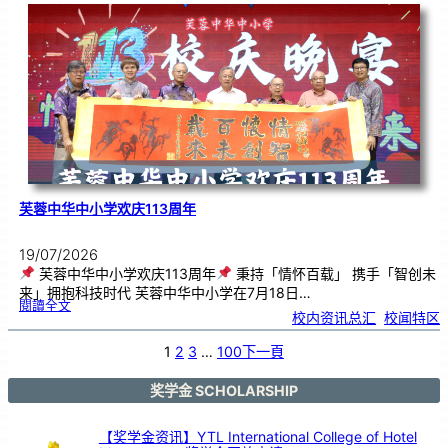
．
工
笔
雅
集
．
长
荣
丹
青
》
书
画
展
开
幕
芙蓉中华中小学欢庆113周年
19/07/2026
芙蓉中华中小学欢庆113周年
秉持「情怀百载」 携手「智创未
来」拥抱科技时代 芙蓉中华中小学在7月18日…
:
閱讀全文
芙
校内资讯总汇
, 
校闻特区
蓉
中
华
中
小
1
2
3
…
100
下一頁
学
欢
庆
1
1
3
奖学金 SCHOLARSHIP
周
年
【奖学金资讯】YTL International College of Hotel