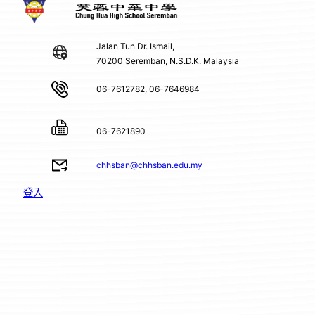
Jalan Tun Dr. Ismail,
70200 Seremban, N.S.D.K. Malaysia
06-7612782, 06-7646984
06-7621890
chhsban@chhsban.edu.my
登入