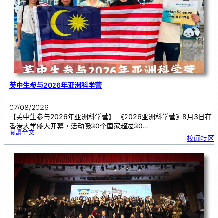
期
焦
虑
！
芙中生参与2026年亚洲科学营
07/08/2026
【芙中生参与2026年亚洲科学营】 《2026亚洲科学营》8月3日在
香港大学盛大开幕，活动吸30个国家超过30…
:
閱讀全文
芙
校闻特区
中
生
参
与
2
0
2
6
年
亚
洲
科
学
营