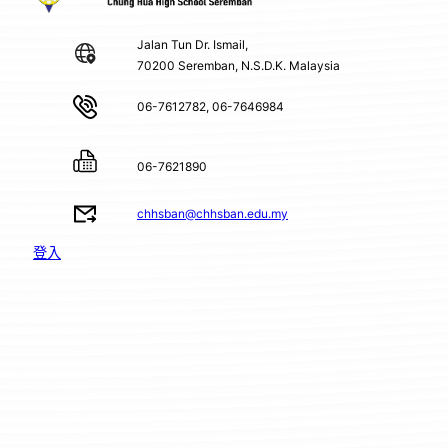
Jalan Tun Dr. Ismail,
70200 Seremban, N.S.D.K. Malaysia
06-7612782, 06-7646984
06-7621890
chhsban@chhsban.edu.my
登入