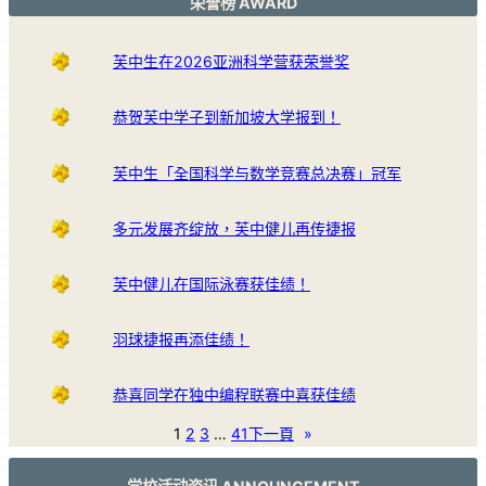
荣誉榜 AWARD
芙中生在2026亚洲科学营获荣誉奖
恭贺芙中学子到新加坡大学报到！
芙中生「全国科学与数学竞赛总决赛」冠军
多元发展齐绽放，芙中健儿再传捷报
芙中健儿在国际泳赛获佳绩！
羽球捷报再添佳绩！
恭喜同学在独中编程联赛中喜获佳绩
1
2
3
…
41
下一頁
»