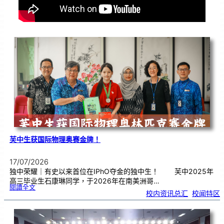
芙中生获国际物理奥赛金牌！
17/07/2026
独中荣耀｜有史以来首位在IPhO夺金的独中生！ 芙中2025年
高三毕业生石康琳同学，于2026年在南美洲哥…
:
閱讀全文
芙
校内资讯总汇
, 
校闻特区
中
生
获
国
际
物
理
奥
赛