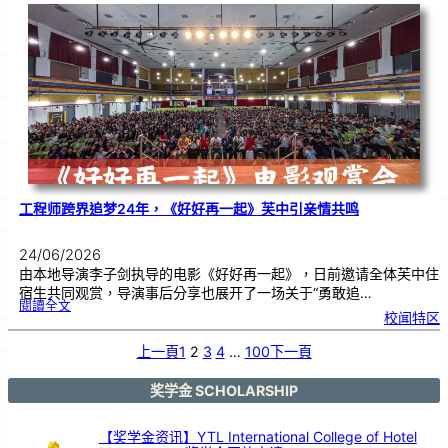
友
校
线
上
交
流
|
传
统
游
戏
连
结
跨
国
友
谊
工程师跨界追梦24年，《好好再一起》芙中引亲情共鸣
24/06/2026
由本地导演李子剑执导的电影《好好再一起》，日前邀请全体芙中住
宿生共同观赏，导演事后分享也展开了一场关于“勇敢追…
:
閱讀全文
工
校闻特区
程
师
跨
界
追
上一頁
1
2
3
4
…
100
下一頁
梦
2
4
年
，
《
奖学金 SCHOLARSHIP
好
好
再
一
起
》
【奖学金资讯】YTL International College of Hotel
芙
中