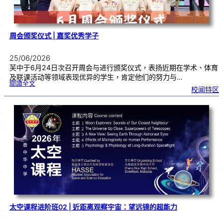
周会颁奖仪式 | 嘉奖优秀学子
25/06/2026
芙中于6月24日次召开周会与进行颁奖仪式，表扬近期在学术、体育
及联课活动等领域表现优异的学生，肯定他们的努力与…
:
閱讀全文
周
校闻特区
会
颁
奖
仪
式
|
嘉
奖
优
秀
学
子
太空课程进阶班02 | 近距离观察宇宙：望远镜的超能力