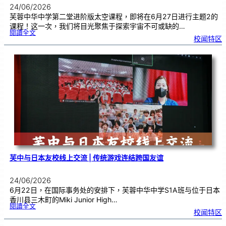
24/06/2026
芙蓉中华中学第二堂进阶版太空课程，即将在6月27日进行主题2的
课程！这一次，我们将目光聚焦于探索宇宙不可或缺的…
:
閱讀全文
太
校闻特区
空
课
程
进
阶
班
0
2
|
近
距
离
观
察
宇
宙
：
望
远
镜
的
超
能
力
芙中与日本友校线上交流 | 传统游戏连结跨国友谊
24/06/2026
6月22日，在国际事务处的安排下，芙蓉中华中学S1A班与位于日本
香川县三木町的Miki Junior High…
:
閱讀全文
芙
校闻特区
中
与
日
本