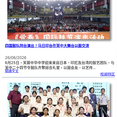
金
牌
！
四国鼓队同台演出！马日印台在芙中大舞台以鼓交流
26/06/2026
6月25日，芙蓉中华中学迎来来自日本、印尼及台湾的鼓艺团队，与
芙中二十四节令鼓队齐聚综合礼堂，以鼓会友、以艺传…
:
閱讀全文
四
校闻特区
国
鼓
队
同
台
演
出
！
马
日
印
台
在
芙
中
大
舞
台
以
鼓
交
流