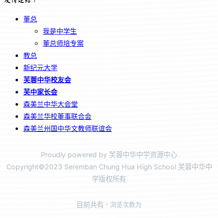
董总
我是中学生
董总师培专案
教总
新纪元大学
芙蓉中华校友会
芙中家长会
森美兰中华大会堂
森美兰华校董事联合会
森美兰州国中华文教师联谊会
Proudly powered by 芙蓉中华中学资源中心
Copyright©2023 Seremban Chung Hua High School 芙蓉中华中
学版权所有
目前共有
，浏览次数为