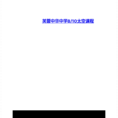
芙蓉中华中学8/10太空课程