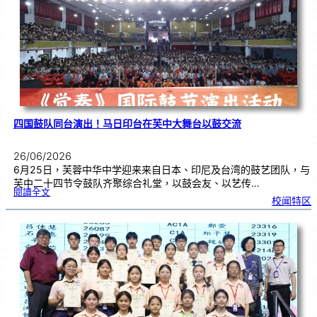
金
牌
！
四国鼓队同台演出！马日印台在芙中大舞台以鼓交流
26/06/2026
6月25日，芙蓉中华中学迎来来自日本、印尼及台湾的鼓艺团队，与
芙中二十四节令鼓队齐聚综合礼堂，以鼓会友、以艺传…
:
閱讀全文
四
校闻特区
国
鼓
队
同
台
演
出
！
马
日
印
台
在
芙
中
大
舞
台
以
鼓
交
流