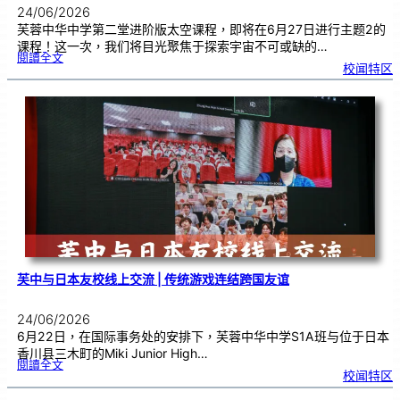
24/06/2026
芙蓉中华中学第二堂进阶版太空课程，即将在6月27日进行主题2的
课程！这一次，我们将目光聚焦于探索宇宙不可或缺的…
:
閱讀全文
太
校闻特区
空
课
程
进
阶
班
0
2
|
近
距
离
观
察
宇
宙
：
望
远
镜
的
超
能
力
芙中与日本友校线上交流 | 传统游戏连结跨国友谊
24/06/2026
6月22日，在国际事务处的安排下，芙蓉中华中学S1A班与位于日本
香川县三木町的Miki Junior High…
:
閱讀全文
芙
校闻特区
中
与
日
本