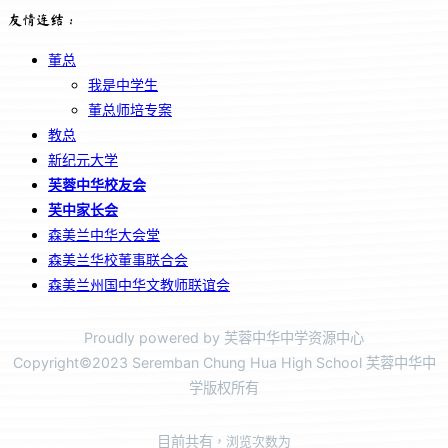
友情连结：
董总
我是中学生
董总师培专案
教总
新纪元大学
芙蓉中华校友会
芙中家长会
森美兰中华大会堂
森美兰华校董事联合会
森美兰州国中华文教师联谊会
Proudly powered by 芙蓉中华中学资源中心
Copyright©2023 Seremban Chung Hua High School 芙蓉中华中
学版权所有
目前共有
，浏览次数为