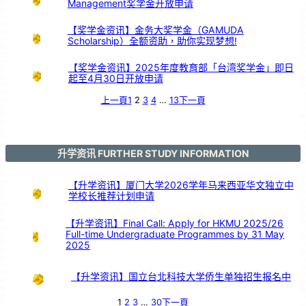
Management奖学金开放申请
引
亲
情
共
鸣
【奖学金资讯】金务大奖学金（GAMUDA
Scholarship）全额资助，助你实现梦想!
【奖学金资讯】2025年度教育部「台湾奖学金」即日
起至4月30日开放申请
上一頁
1
2
3
4
…
13
下一頁
升学资讯 FURTHER STUDY INFORMATION
【升学资讯】厦门大学2026学年马来西亚华文独立中
学校长推荐计划申请
【升学资讯】Final Call: Apply for HKMU 2025/26
Full-time Undergraduate Programmes by 31 May
2025
【升学资讯】国立台北科技大学侨生单独招生报名中
1
2
3
…
30
下一頁