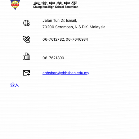
Jalan Tun Dr. Ismail,
70200 Seremban, N.S.D.K. Malaysia
06-7612782, 06-7646984
06-7621890
chhsban@chhsban.edu.my
登入