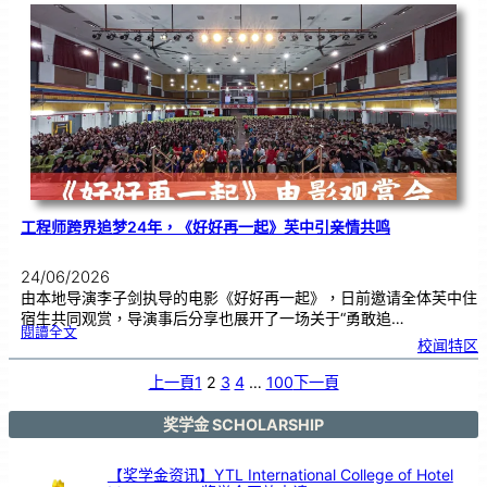
友
校
线
上
交
流
|
传
统
游
戏
连
结
跨
国
友
谊
工程师跨界追梦24年，《好好再一起》芙中引亲情共鸣
24/06/2026
由本地导演李子剑执导的电影《好好再一起》，日前邀请全体芙中住
宿生共同观赏，导演事后分享也展开了一场关于“勇敢追…
:
閱讀全文
工
校闻特区
程
师
跨
界
追
上一頁
1
2
3
4
…
100
下一頁
梦
2
4
年
，
《
奖学金 SCHOLARSHIP
好
好
再
一
起
》
【奖学金资讯】YTL International College of Hotel
芙
中