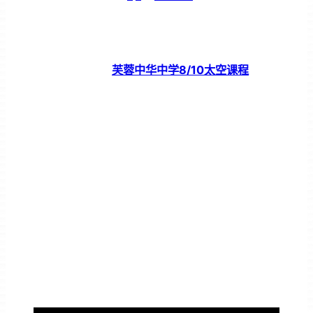
芙蓉中华中学8/10太空课程