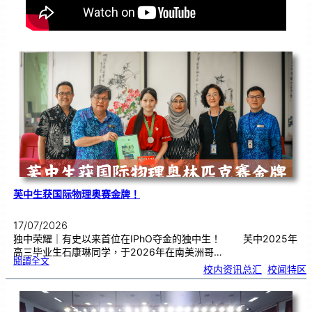
芙中生获国际物理奥赛金牌！
17/07/2026
独中荣耀｜有史以来首位在IPhO夺金的独中生！ 芙中2025年
高三毕业生石康琳同学，于2026年在南美洲哥…
:
閱讀全文
芙
校内资讯总汇
, 
校闻特区
中
生
获
国
际
物
理
奥
赛