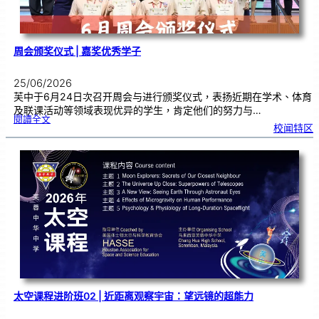
周会颁奖仪式 | 嘉奖优秀学子
25/06/2026
芙中于6月24日次召开周会与进行颁奖仪式，表扬近期在学术、体育
及联课活动等领域表现优异的学生，肯定他们的努力与…
:
閱讀全文
周
校闻特区
会
颁
奖
仪
式
|
嘉
奖
优
秀
学
子
太空课程进阶班02 | 近距离观察宇宙：望远镜的超能力