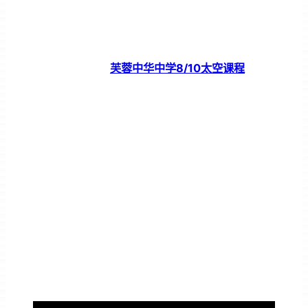
芙蓉中华中学8/10太空课程