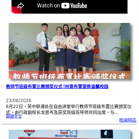
教师节班级布置比赛颁奖仪式 |创意布置营造温馨校园
23/06/2026
6月22日，芙中联课处在自由讲堂举行教师节班级布置比赛颁奖仪
式，由行政副校长龙思岑及获奖班级班导师共同出席，与…
:
閱讀全文
教
校闻特区
师
节
班
级
布
置
比
赛
颁