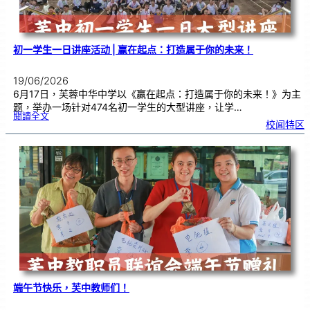
式
初一学生一日讲座活动 | 赢在起点：打造属于你的未来！
19/06/2026
6月17日，芙蓉中华中学以《赢在起点：打造属于你的未来！》为主
题，举办一场针对474名初一学生的大型讲座，让学…
:
閱讀全文
初
校闻特区
一
学
生
一
日
讲
座
活
动
|
赢
在
起
点
：
打
造
属
于
你
的
未
来
！
端午节快乐，芙中教师们！