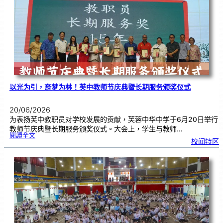
奖
仪
式
|
创
意
布
置
营
造
温
馨
校
园
以光为引，育梦为林！芙中教师节庆典暨长期服务颁奖仪式
20/06/2026
为表扬芙中教职员对学校发展的贡献，芙蓉中华中学于6月20日举行
教师节庆典暨长期服务颁奖仪式。大会上，学生与教师…
:
閱讀全文
以
校闻特区
光
为
引
，
育
梦
为
林
！
芙
中
教
师
节
庆
典
暨
长
期
服
务
颁
奖
仪