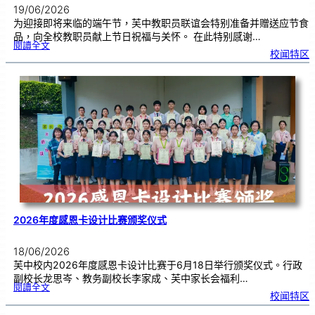
19/06/2026
为迎接即将来临的端午节，芙中教职员联谊会特别准备并赠送应节食
品，向全校教职员献上节日祝福与关怀。 在此特别感谢…
:
閱讀全文
端
校闻特区
午
节
快
乐
，
芙
中
教
师
们
！
2026年度感恩卡设计比赛颁奖仪式
18/06/2026
芙中校内2026年度感恩卡设计比赛于6月18日举行颁奖仪式。行政
副校长龙思岑、教务副校长李家成、芙中家长会福利…
:
閱讀全文
2
校闻特区
0
2
6
年