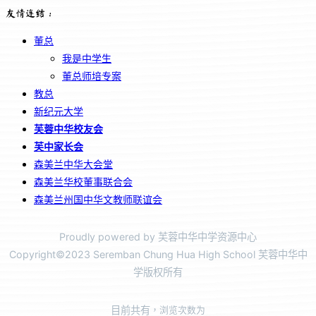
友情连结：
董总
我是中学生
董总师培专案
教总
新纪元大学
芙蓉中华校友会
芙中家长会
森美兰中华大会堂
森美兰华校董事联合会
森美兰州国中华文教师联谊会
Proudly powered by 芙蓉中华中学资源中心
Copyright©2023 Seremban Chung Hua High School 芙蓉中华中
学版权所有
目前共有
，浏览次数为