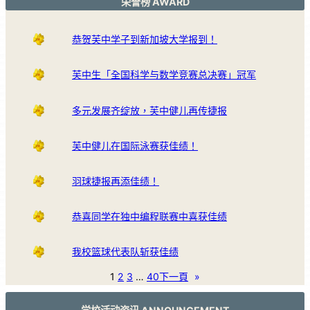
荣誉榜 AWARD
恭贺芙中学子到新加坡大学报到！
芙中生「全国科学与数学竞赛总决赛」冠军
多元发展齐绽放，芙中健儿再传捷报
芙中健儿在国际泳赛获佳绩！
羽球捷报再添佳绩！
恭喜同学在独中编程联赛中喜获佳绩
我校篮球代表队斩获佳绩
1
2
3
…
40
下一頁
»