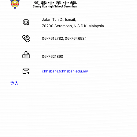
Jalan Tun Dr. Ismail,
70200 Seremban, N.S.D.K. Malaysia
06-7612782, 06-7646984
06-7621890
chhsban@chhsban.edu.my
登入