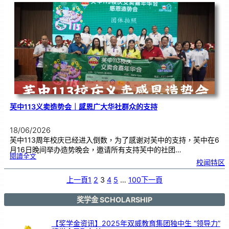
度
感
恩
卡
设
计
比
赛
颁
奖
仪
式
芙中113义卖造势会｜感恩广大华社群众的支持
18/06/2026
芙中113周年校庆已经进入倒数，为了感谢对芙中的支持，芙中在6
月16日晚间举办造势晚会，邀请所有支持芙中的社团…
:
閱讀全文
芙
校闻特区
中
1
1
3
义
上一頁
1
2
3
4
5
…
100
下一頁
卖
造
势
会
｜
感
奖学金 SCHOLARSHIP
恩
广
大
华
社
群
【奖学金资讯】2025年双威教育集团独中生 “领导力”
众
的