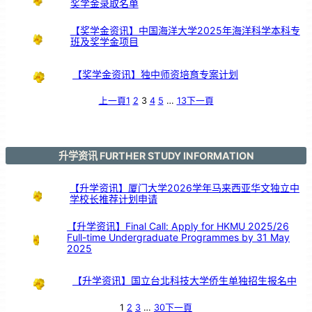
奖学金录取名单
支
持
【奖学金资讯】中国海洋大学2025年海洋科学本科专
班及奖学金项目
【奖学金资讯】独中师资培育专案计划
上一頁
1
2
3
4
5
…
13
下一頁
升学资讯 FURTHER STUDY INFORMATION
【升学资讯】厦门大学2026学年马来西亚华文独立中
学校长推荐计划申请
【升学资讯】Final Call: Apply for HKMU 2025/26
Full-time Undergraduate Programmes by 31 May
2025
【升学资讯】国立台北科技大学侨生单独招生报名中
1
2
3
…
30
下一頁