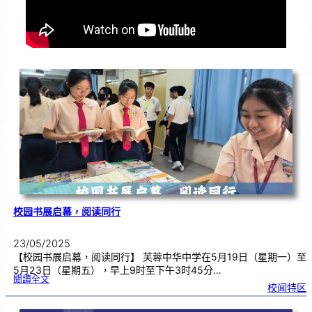
校园书展启幕，阅读同行
23/05/2025
【校园书展启幕，阅读同行】 芙蓉中华中学在5月19日（星期一）至
5月23日（星期五），早上9时至下午3时45分…
:
閱讀全文
校
校闻特区
园
书
展
启
幕