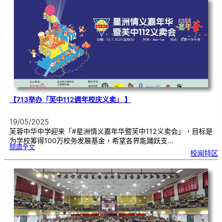
，
阅
读
同
行
【713举办「芙中112週年校庆义卖」 】
19/05/2025
芙蓉中华中学迎来「#星洲情义嘉年华暨芙中112义卖会」，目标是
为学校筹得100万校务发展基金，希望各界能踊跃支…
:
閱讀全文
【
校闻特区
7
1
3
举
办
「
芙
中
1
1
2
週
年
校
庆
义
卖
」
】