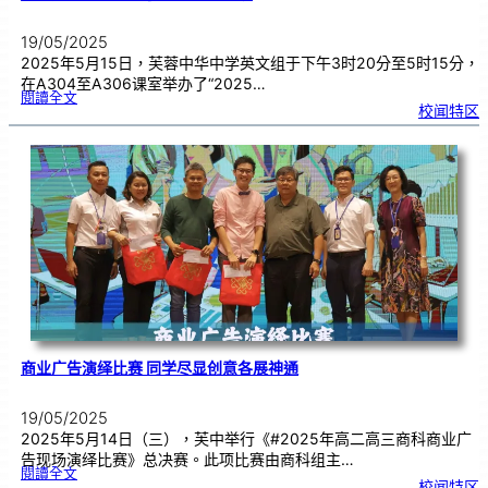
19/05/2025
2025年5月15日，芙蓉中华中学英文组于下午3时20分至5时15分，
在A304至A306课室举办了“2025…
:
閱讀全文
英
校闻特区
文
散
文
创
作
比
赛
促
进
写
作
的
热
情
商业广告演绎比赛 同学尽显创意各展神通
19/05/2025
2025年5月14日（三），芙中举行《#2025年高二高三商科商业广
告现场演绎比赛》总决赛。此项比赛由商科组主…
:
閱讀全文
商
校闻特区
业