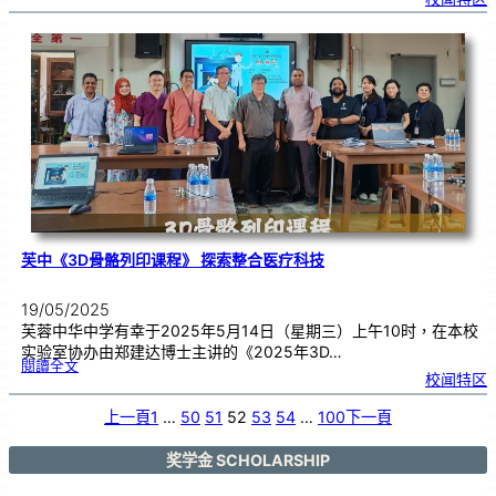
广
告
演
绎
比
赛
同
学
尽
显
创
意
各
展
神
通
芙中《3D骨骼列印课程》 探索整合医疗科技
19/05/2025
芙蓉中华中学有幸于2025年5月14日（星期三）上午10时，在本校
实验室协办由郑建达博士主讲的《2025年3D…
:
閱讀全文
芙
校闻特区
中
《
3
D
骨
上一頁
1
…
50
51
52
53
54
…
100
下一頁
骼
列
印
课
程
》
奖学金 SCHOLARSHIP
探
索
整
合