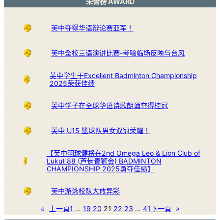
荣誉榜 AWARD
芙中夺得华语辩论赛亚军！
芙中全校三语演讲比赛-考验临场反映与台风
芙中学生于Excellent Badminton Championship
2025荣获佳绩
芙中学子在全球华语诗歌朗诵夺得桂冠
芙中 U15 篮球队男女双冠荣耀！
【芙中羽球健将在2nd Omega Leo & Lion Club of
Lukut 88 (芦骨青狮会) BADMINTON
CHAMPIONSHIP 2025勇夺佳绩】
芙中游泳校队大放异彩
«
上一頁
1
…
19
20
21
22
23
…
41
下一頁
»