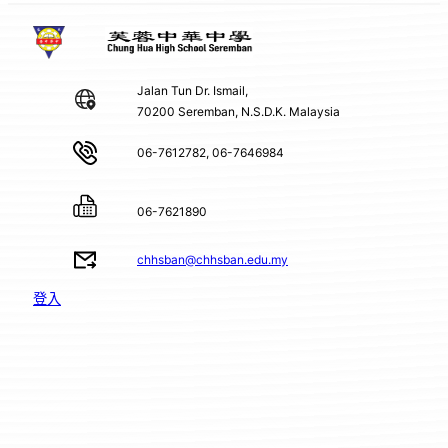
Jalan Tun Dr. Ismail,
70200 Seremban, N.S.D.K. Malaysia
06-7612782, 06-7646984
06-7621890
chhsban@chhsban.edu.my
登入