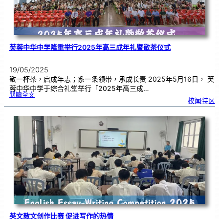
芙蓉中华中学隆重举行2025年高三成年礼暨敬茶仪式
19/05/2025
敬一杯茶，启成年志；系一条领带，承成长责 2025年5月16日， 芙
蓉中华中学于综合礼堂举行「2025年高三成…
:
閱讀全文
芙
校闻特区
蓉
中
华
中
学
隆
重
举
行
2
0
2
5
年
高
三
成
年
礼
暨
敬
茶
仪
式
英文散文创作比赛 促进写作的热情