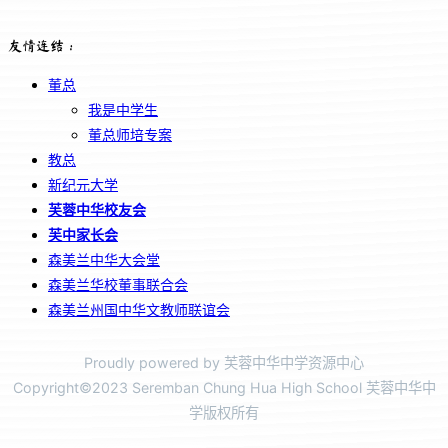
友情连结：
董总
我是中学生
董总师培专案
教总
新纪元大学
芙蓉中华校友会
芙中家长会
森美兰中华大会堂
森美兰华校董事联合会
森美兰州国中华文教师联谊会
Proudly powered by 芙蓉中华中学资源中心
Copyright©2023 Seremban Chung Hua High School 芙蓉中华中
学版权所有