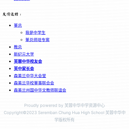
友情连结：
董总
我是中学生
董总师培专案
教总
新纪元大学
芙蓉中华校友会
芙中家长会
森美兰中华大会堂
森美兰华校董事联合会
森美兰州国中华文教师联谊会
Proudly powered by 芙蓉中华中学资源中心
Copyright©2023 Seremban Chung Hua High School 芙蓉中华中
学版权所有