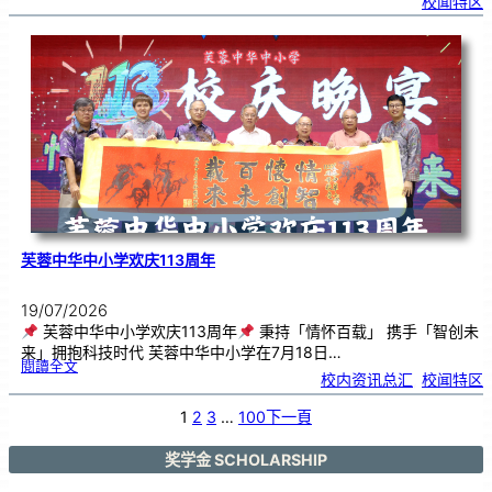
校闻特区
芙
中
艺
韵
．
工
笔
雅
集
．
长
荣
丹
青
》
书
画
展
开
幕
芙蓉中华中小学欢庆113周年
19/07/2026
芙蓉中华中小学欢庆113周年
秉持「情怀百载」 携手「智创未
来」拥抱科技时代 芙蓉中华中小学在7月18日…
:
閱讀全文
芙
校内资讯总汇
, 
校闻特区
蓉
中
华
中
小
1
2
3
…
100
下一頁
学
欢
庆
1
1
3
奖学金 SCHOLARSHIP
周
年