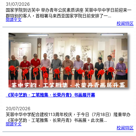
31/07/2026
国家学院到访芙中 举办青年公民素质讲座 芙蓉中华中学日前迎来一
群特别的客人，首相署马来西亚国家学院日前安排了一…
:
閱讀全文
努
校闻特区
鲁
与
国
家
学
院
到
访
芙
中
分
享
青
年
领
袖
素
质
讲
座
《芙中艺韵．工笔雅集．长荣丹青》书画展开幕
20/07/2026
芙蓉中华中学配合建校113周年校庆，于今日（7月18日）隆重举办
《芙中艺韵．工笔雅集．长荣丹青》书画展。此次展…
:
閱讀全文
《
校闻特区
芙
中
艺
韵