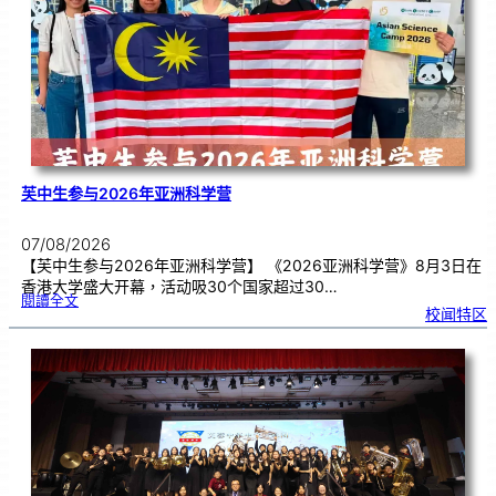
期
焦
虑
！
芙中生参与2026年亚洲科学营
07/08/2026
【芙中生参与2026年亚洲科学营】 《2026亚洲科学营》8月3日在
香港大学盛大开幕，活动吸30个国家超过30…
:
閱讀全文
芙
校闻特区
中
生
参
与
2
0
2
6
年
亚
洲
科
学
营