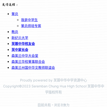
友情连结：
董总
我是中学生
董总师培专案
教总
新纪元大学
芙蓉中华校友会
芙中家长会
森美兰中华大会堂
森美兰华校董事联合会
森美兰州国中华文教师联谊会
Proudly powered by 芙蓉中华中学资源中心
Copyright©2023 Seremban Chung Hua High School 芙蓉中华中
学版权所有
目前共有
，浏览次数为