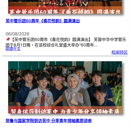
芙中管乐团60周年《奏花悦韵》圆满演出
06/08/2026
【芙中管乐团60周年《奏花悦韵》圆满演出】 芙蓉中华中学管乐
团于8月1日晚，在该校综合礼堂盛大举办“60周年…
:
閱讀全文
芙
校闻特区
中
管
乐
团
6
0
周
年
《
奏
花
悦
韵
》
圆
满
演
出
努鲁与国家学院到访芙中 分享青年领袖素质讲座