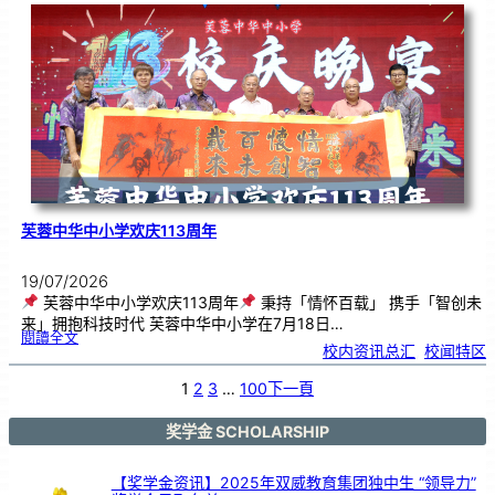
．
工
笔
雅
集
．
长
荣
丹
青
》
书
画
展
开
幕
芙蓉中华中小学欢庆113周年
19/07/2026
芙蓉中华中小学欢庆113周年
秉持「情怀百载」 携手「智创未
来」拥抱科技时代 芙蓉中华中小学在7月18日…
:
閱讀全文
芙
校内资讯总汇
, 
校闻特区
蓉
中
华
中
小
1
2
3
…
100
下一頁
学
欢
庆
1
1
3
奖学金 SCHOLARSHIP
周
年
【奖学金资讯】2025年双威教育集团独中生 “领导力”