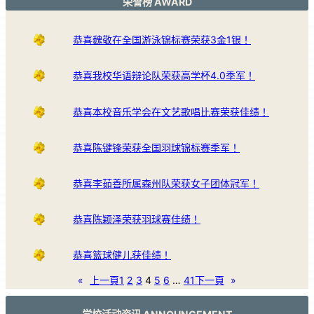
荣誉榜 AWARD
恭喜魏敬在全国游泳锦标赛荣获3金1银！
恭喜我校华语辩论队荣获高学杯4.0季军！
恭喜本校音乐学会在文艺歌唱比赛荣获佳绩！
恭喜陈键锋荣获全国羽球锦标赛季军！
恭喜李茹善所属森州队荣获女子团体冠军！
恭喜陈颖泽荣获羽球赛佳绩！
恭喜篮球健儿获佳绩！
«
上一頁
1
2
3
4
5
6
…
41
下一頁
»