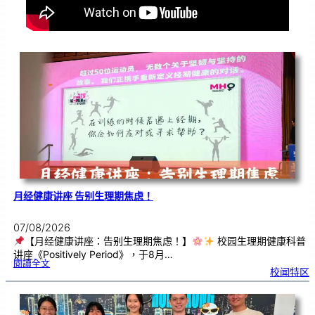
月经健康讲座 告别生理期焦虑！
07/08/2026
【月经健康讲座：告别生理期焦虑！】
校园生理期健康科普
讲座《Positively Period》，于8月…
:
閱讀全文
月
校闻特区
经
健
康
讲
座
告
别
生
理