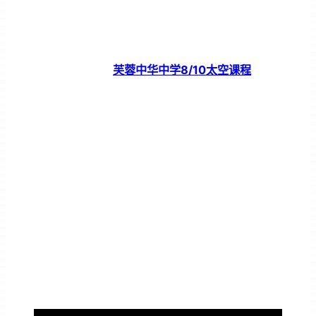
芙蓉中华中学8/10太空课程