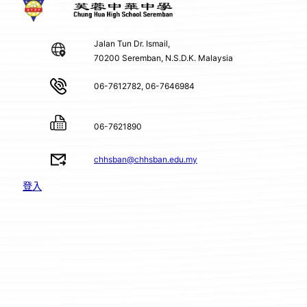
Jalan Tun Dr. Ismail,
70200 Seremban, N.S.D.K. Malaysia
06-7612782, 06-7646984
06-7621890
chhsban@chhsban.edu.my
登入