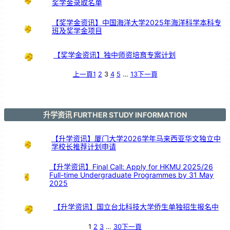
奖学金录取名单
【奖学金资讯】中国海洋大学2025年海洋科学本科专
班及奖学金项目
【奖学金资讯】独中师资培育专案计划
上一頁
1
2
3
4
5
…
13
下一頁
升学资讯 FURTHER STUDY INFORMATION
【升学资讯】厦门大学2026学年马来西亚华文独立中
学校长推荐计划申请
【升学资讯】Final Call: Apply for HKMU 2025/26
Full-time Undergraduate Programmes by 31 May
2025
【升学资讯】国立台北科技大学侨生单独招生报名中
1
2
3
…
30
下一頁