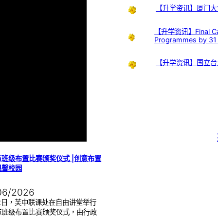
【升学资讯】厦门大
【升学资讯】Final Call:
Programmes by 31
【升学资讯】国立台
班级布置比赛颁奖仪式 |创意布置
温馨校园
06/2026
22日，芙中联课处在自由讲堂举行
节班级布置比赛颁奖仪式，由行政