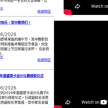
对474名初一学生的大型讲座，让
:
文
初
校闻特区
一
学
生
一
日
讲
座
节快乐，芙中教师们！
活
动
|
赢
在
起
06/2026
点
：
打
造
接即将来临的端午节，芙中教职员
属
于
你
会特别准备并赠送应节食品，向全
的
未
职员献上节日祝福与关怀。 在此特
来
！
谢…
:
文
端
校闻特区
午
节
快
乐
，
芙
中
教
师
们
6年度感恩卡设计比赛颁奖仪式
！
06/2026
内2026年度感恩卡设计比赛于6
8日举行颁奖仪式。行政副校长龙思
教务副校长李家成、芙中家长会福