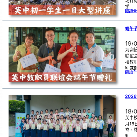
场针
学…
閱讀全
端午
19/
为迎
联谊
校教
别感
閱讀全
202
18/
芙中校
月1
岑、
利…