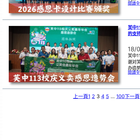
閱讀全
芙中1
的支
18/
芙中1
谢对
办造
閱讀全
上一頁
1
2
3
4
5
…
100
下一頁