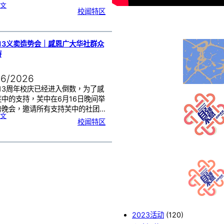
:
文
2
校闻特区
0
2
6
年
度
感
恩
卡
设
计
13义卖造势会｜感恩广大华社群众
比
赛
持
颁
奖
仪
式
06/2026
13周年校庆已经进入倒数，为了感
芙中的支持，芙中在6月16日晚间举
势晚会，邀请所有支持芙中的社团…
:
文
芙
校闻特区
中
1
1
3
义
卖
造
势
会
｜
感
恩
广
大
华
社
群
众
的
支
持
2023活动
(120)