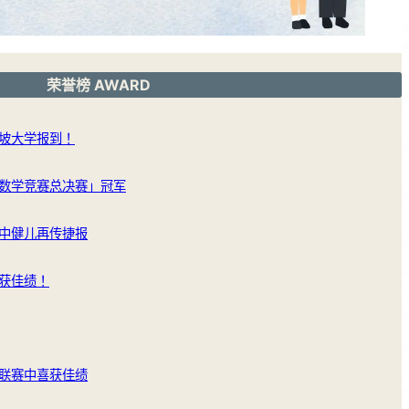
荣誉榜 AWARD
坡大学报到！
数学竞赛总决赛」冠军
中健儿再传捷报
获佳绩！
联赛中喜获佳绩