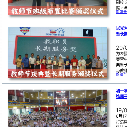
副校
席，
閱讀全
以光
暨长
20/
为表
芙蓉
典暨
与教
閱讀全
初一学
造属
19/
6月
打造