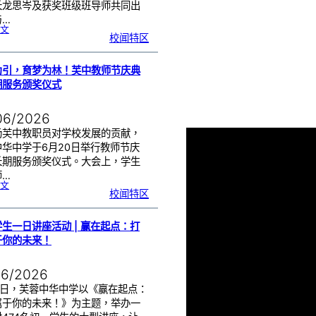
长龙思岑及获奖班级班导师共同出
与…
:
文
教
校闻特区
师
节
班
级
布
置
比
为引，育梦为林！芙中教师节庆典
赛
颁
奖
期服务颁奖仪式
仪
式
|
创
意
布
06/2026
置
营
造
温
扬芙中教职员对学校发展的贡献，
馨
校
中华中学于6月20日举行教师节庆
园
长期服务颁奖仪式。大会上，学生
师…
:
文
以
校闻特区
光
为
引
，
育
梦
为
生一日讲座活动 | 赢在起点：打
林
！
芙
于你的未来！
中
教
师
节
庆
典
06/2026
暨
长
期
服
17日，芙蓉中华中学以《赢在起点：
务
颁
属于你的未来！》为主题，举办一
奖
仪
式