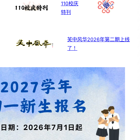
110校庆
特刊
芙中风华2026年第二期上线
了！