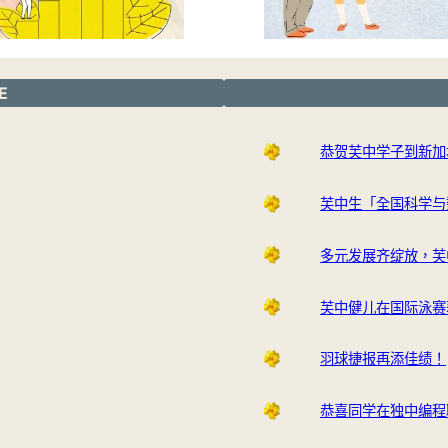
E
恭贺芙中学子到新加
芙中生「全国科学与
多元发展齐绽放，芙
芙中健儿在国际泳赛
羽球捷报再添佳绩！
恭喜同学在独中编程