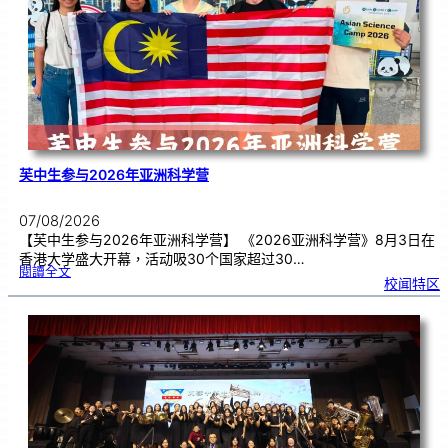
期
焦
虑
！
芙中生参与2026年亚洲科学营
07/08/2026
【芙中生参与2026年亚洲科学营】 《2026亚洲科学营》8月3日在
香港大学盛大开幕，活动吸30个国家超过30…
:
閱讀全文
芙
校闻特区
中
生
参
与
2
0
2
6
年
亚
洲
科
学
营