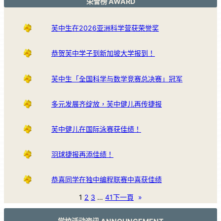
荣誉榜 AWARD
芙中生在2026亚洲科学营获荣誉奖
恭贺芙中学子到新加坡大学报到！
芙中生「全国科学与数学竞赛总决赛」冠军
多元发展齐绽放，芙中健儿再传捷报
芙中健儿在国际泳赛获佳绩！
羽球捷报再添佳绩！
恭喜同学在独中编程联赛中喜获佳绩
1
2
3
…
41
下一頁
»