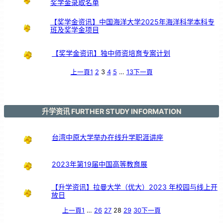
奖学金录取名单
【奖学金资讯】中国海洋大学2025年海洋科学本科专
班及奖学金项目
【奖学金资讯】独中师资培育专案计划
上一頁
1
2
3
4
5
…
13
下一頁
升学资讯 FURTHER STUDY INFORMATION
台湾中原大学举办在线升学职涯讲座
2023年第19届中国高等教育展
【升学资讯】拉曼大学（优大）2023 年校园与线上开
放日
上一頁
1
…
26
27
28
29
30
下一頁