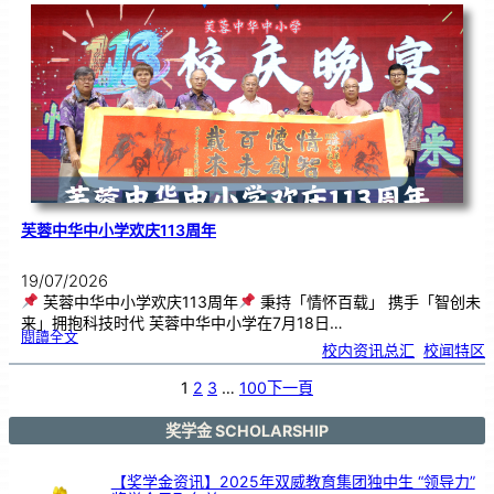
．
工
笔
雅
集
．
长
荣
丹
青
》
书
画
展
开
幕
芙蓉中华中小学欢庆113周年
19/07/2026
芙蓉中华中小学欢庆113周年
秉持「情怀百载」 携手「智创未
来」拥抱科技时代 芙蓉中华中小学在7月18日…
:
閱讀全文
芙
校内资讯总汇
, 
校闻特区
蓉
中
华
中
小
1
2
3
…
100
下一頁
学
欢
庆
1
1
3
奖学金 SCHOLARSHIP
周
年
【奖学金资讯】2025年双威教育集团独中生 “领导力”