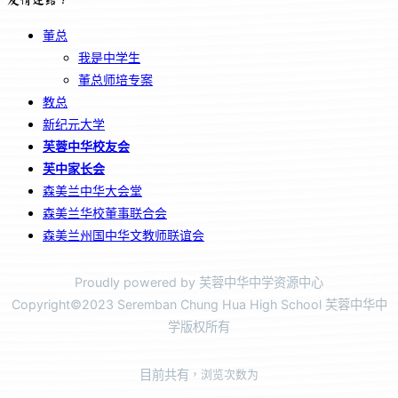
董总
我是中学生
董总师培专案
教总
新纪元大学
芙蓉中华校友会
芙中家长会
森美兰中华大会堂
森美兰华校董事联合会
森美兰州国中华文教师联谊会
Proudly powered by 芙蓉中华中学资源中心
Copyright©2023 Seremban Chung Hua High School 芙蓉中华中
学版权所有
目前共有
，浏览次数为