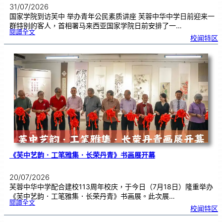
31/07/2026
国家学院到访芙中 举办青年公民素质讲座 芙蓉中华中学日前迎来一
群特别的客人，首相署马来西亚国家学院日前安排了一…
:
閱讀全文
努
校闻特区
鲁
与
国
家
学
院
到
访
芙
中
分
享
青
年
领
袖
素
质
讲
座
《芙中艺韵．工笔雅集．长荣丹青》书画展开幕
20/07/2026
芙蓉中华中学配合建校113周年校庆，于今日（7月18日）隆重举办
《芙中艺韵．工笔雅集．长荣丹青》书画展。此次展…
:
閱讀全文
《
校闻特区
芙
中
艺
韵