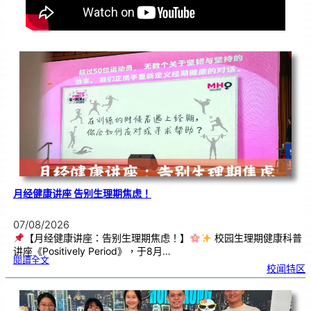
月经健康讲座 告别生理期焦虑！
07/08/2026
【月经健康讲座：告别生理期焦虑！】
校园生理期健康科普
讲座《Positively Period》，于8月…
:
閱讀全文
月
校闻特区
经
健
康
讲
座
告
别
生
理