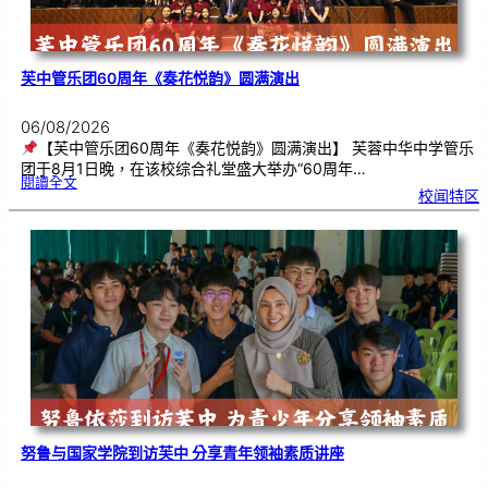
芙中管乐团60周年《奏花悦韵》圆满演出
06/08/2026
【芙中管乐团60周年《奏花悦韵》圆满演出】 芙蓉中华中学管乐
团于8月1日晚，在该校综合礼堂盛大举办“60周年…
:
閱讀全文
芙
校闻特区
中
管
乐
团
6
0
周
年
《
奏
花
悦
韵
》
圆
满
演
出
努鲁与国家学院到访芙中 分享青年领袖素质讲座