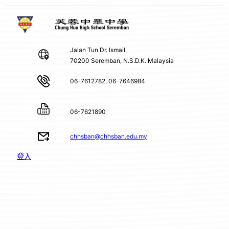
Jalan Tun Dr. Ismail,
70200 Seremban, N.S.D.K. Malaysia
06-7612782, 06-7646984
06-7621890
chhsban@chhsban.edu.my
登入