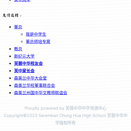
友情连结：
董总
我是中学生
董总师培专案
教总
新纪元大学
芙蓉中华校友会
芙中家长会
森美兰中华大会堂
森美兰华校董事联合会
森美兰州国中华文教师联谊会
Proudly powered by 芙蓉中华中学资源中心
Copyright©2023 Seremban Chung Hua High School 芙蓉中华中
学版权所有