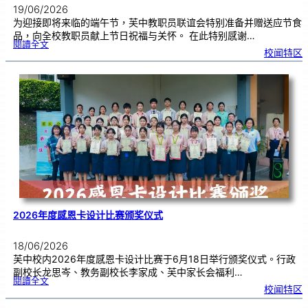
19/06/2026
为迎接即将来临的端午节，芙中教职员联谊会特别准备并赠送应节食
品，向全校教职员献上节日祝福与关怀。 在此特别感谢…
:
閱讀全文
端
校闻特区
午
节
快
乐
，
芙
中
教
师
们
！
2026年度感恩卡设计比赛颁奖仪式
18/06/2026
芙中校内2026年度感恩卡设计比赛于6月18日举行颁奖仪式。行政
副校长龙思岑、教务副校长李家成、芙中家长会福利…
:
閱讀全文
2
校闻特区
0
2
6
年