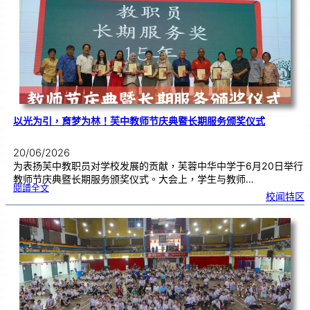
奖
仪
式
|
创
意
布
置
营
造
温
馨
校
园
以光为引，育梦为林！芙中教师节庆典暨长期服务颁奖仪式
20/06/2026
为表扬芙中教职员对学校发展的贡献，芙蓉中华中学于6月20日举行
教师节庆典暨长期服务颁奖仪式。大会上，学生与教师…
:
閱讀全文
以
校闻特区
光
为
引
，
育
梦
为
林
！
芙
中
教
师
节
庆
典
暨
长
期
服
务
颁
奖
仪