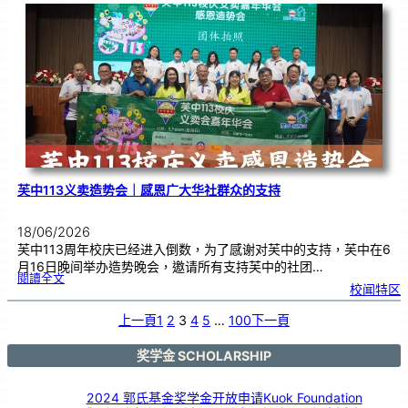
度
感
恩
卡
设
计
比
赛
颁
奖
仪
式
芙中113义卖造势会｜感恩广大华社群众的支持
18/06/2026
芙中113周年校庆已经进入倒数，为了感谢对芙中的支持，芙中在6
月16日晚间举办造势晚会，邀请所有支持芙中的社团…
:
閱讀全文
芙
校闻特区
中
1
1
3
义
上一頁
1
2
3
4
5
…
100
下一頁
卖
造
势
会
｜
感
奖学金 SCHOLARSHIP
恩
广
大
华
社
群
2024 郭氏基金奖学金开放申请Kuok Foundation
众
的