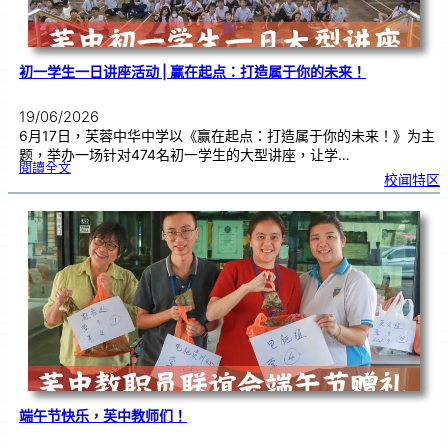
式
初一学生一日讲座活动 | 赢在起点：打造属于你的未来！
19/06/2026
6月17日，芙蓉中华中学以《赢在起点：打造属于你的未来！》为主
题，举办一场针对474名初一学生的大型讲座，让学…
:
閱讀全文
初
校闻特区
一
学
生
一
日
讲
座
活
动
|
赢
在
起
点
：
打
造
属
于
你
的
未
来
！
端午节快乐，芙中教师们！