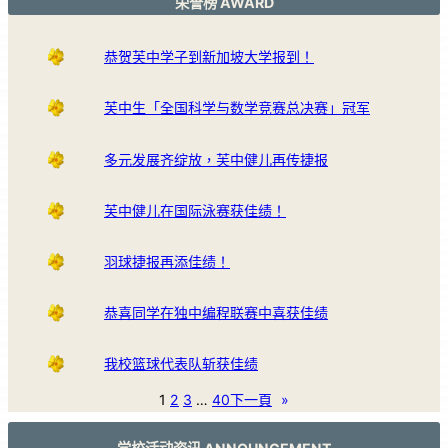
荣誉榜 AWARD
恭贺芙中学子到新加坡大学报到！
芙中生「全国科学与数学竞赛总决赛」冠军
多元发展齐绽放，芙中健儿再传捷报
芙中健儿在国际泳赛获佳绩！
羽球捷报再添佳绩！
恭喜同学在独中编程联赛中喜获佳绩
我校篮球代表队斩获佳绩
1
2
3
…
40
下一頁
»