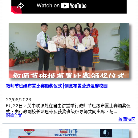
教师节班级布置比赛颁奖仪式 |创意布置营造温馨校园
23/06/2026
6月22日，芙中联课处在自由讲堂举行教师节班级布置比赛颁奖仪
式，由行政副校长龙思岑及获奖班级班导师共同出席，与…
:
閱讀全文
教
校闻特区
师
节
班
级
布
置
比
赛
颁