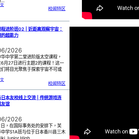
与…
:
文
周
校闻特区
会
颁
奖
仪
式
|
嘉
奖
优
秀
程进阶班02 | 近距离观察宇宙：
学
子
镜的超能力
06/2026
中华中学第二堂进阶版太空课程，
6月27日进行主题2的课程！这一
我们将目光聚焦于探索宇宙不可或
…
:
文
太
校闻特区
空
课
程
进
阶
班
0
日本友校线上交流 | 传统游戏连
2
|
近
国友谊
距
离
观
察
宇
宙
06/2026
：
望
远
镜
22日，在国际事务处的安排下，芙
的
超
华中学S1A班与位于日本香川县三木
能
力
i Junior High…