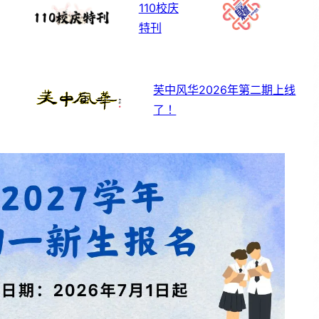
110校庆
特刊
芙中风华2026年第二期上线
了！