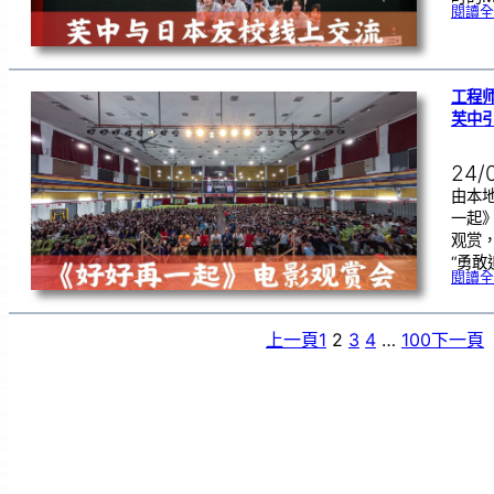
閱讀全
工程
芙中
24/
由本
一起
观赏
“勇敢
閱讀全
上一頁
1
2
3
4
…
100
下一頁