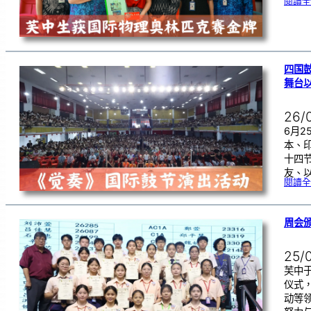
閱讀全
四国
舞台
26/
6月
本、
十四
友、
閱讀全
周会颁
25/
芙中
仪式
动等