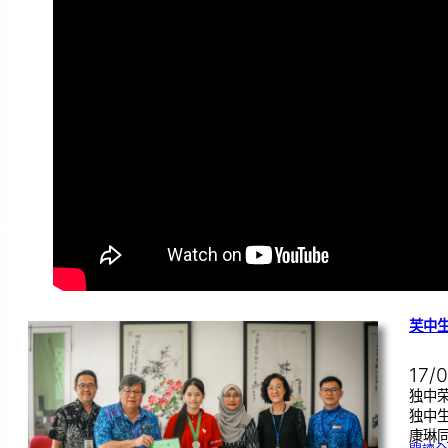
芙中
17/
独中荣
独中
康琳同