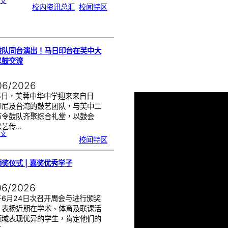
:
文
芙
校内资讯总汇
, 
校闻特区
中
生
获
国
际
物
理
奥
赛
金
牌
！
鼓队同台演出！马日印台在芙中大
以鼓交流
06/2026
25日，芙蓉中华中学迎来来自日
印尼及台湾的鼓艺团队，与芙中二
节令鼓队齐聚综合礼堂，以鼓会
以艺传…
:
文
四
校闻特区
国
鼓
队
同
台
演
出
奖仪式 | 嘉奖优秀学子
！
马
日
印
台
在
06/2026
芙
中
大
舞
于6月24日次召开周会与进行颁奖
台
以
鼓
，表扬近期在学术、体育及联课活
交
流
领域表现优异的学生，肯定他们的