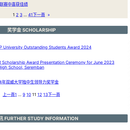
联赛中喜获佳绩
1
2
3
…
41
下一頁
»
奖学金 SCHOLARSHIP
versity Outstanding Students Award 2024
larship Award Presentation Ceremony for June 2023
High School, Seremban
24年双威大学独中生领导力奖学金
上一頁
1
…
9
10
11
12
13
下一頁
 FURTHER STUDY INFORMATION