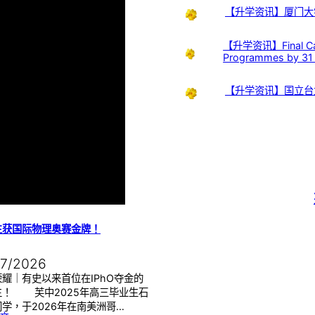
【升学资讯】厦门大
【升学资讯】Final Call:
Programmes by 31
【升学资讯】国立台
生获国际物理奥赛金牌！
07/2026
耀｜有史以来首位在IPhO夺金的
生！ 芙中2025年高三毕业生石
学，于2026年在南美洲哥…