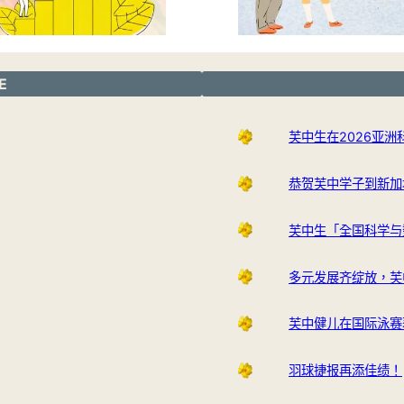
E
芙中生在2026亚
恭贺芙中学子到新加
芙中生「全国科学与
多元发展齐绽放，芙
芙中健儿在国际泳赛
羽球捷报再添佳绩！