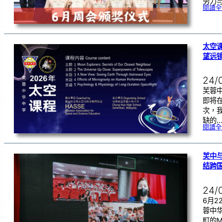
努力
閱讀全
太空课
望远
24/
芙蓉
即将在
次，
缺的
閱讀全
芙中与
结跨
24/
6月
蓉中
町的Mik