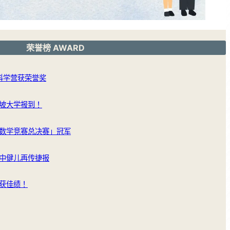
荣誉榜 AWARD
洲科学营获荣誉奖
坡大学报到！
数学竞赛总决赛」冠军
中健儿再传捷报
获佳绩！