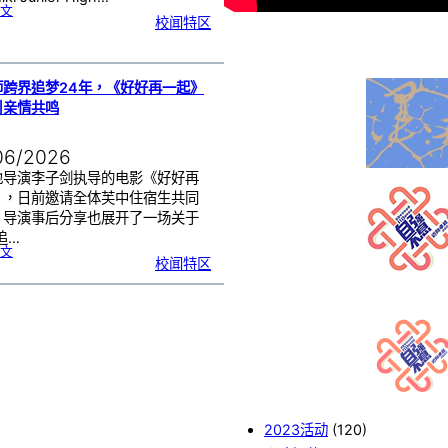
:
文
芙
校闻特区
中
与
日
本
友
校
线
上
交
流
师跨界追梦24年，《好好再一起》
|
传
引亲情共鸣
统
游
戏
连
结
跨
国
06/2026
友
谊
地导演李子剑执导的电影《好好再
》，日前邀请全体芙中住宿生共同
，导演事后分享也展开了一场关于
追…
:
文
工
校闻特区
程
师
跨
界
追
梦
2
4
年
，
《
好
好
再
一
起
》
芙
中
引
亲
情
共
鸣
2023活动
(120)