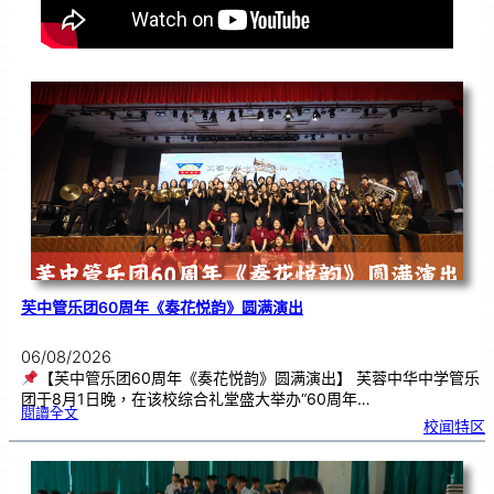
芙中管乐团60周年《奏花悦韵》圆满演出
06/08/2026
【芙中管乐团60周年《奏花悦韵》圆满演出】 芙蓉中华中学管乐
团于8月1日晚，在该校综合礼堂盛大举办“60周年…
:
閱讀全文
芙
校闻特区
中
管
乐
团
6
0
周
年
《