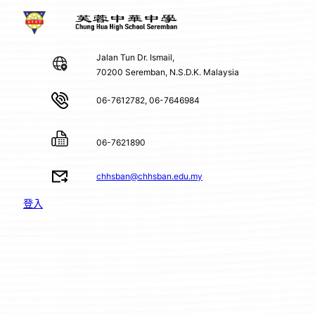
Jalan Tun Dr. Ismail,
70200 Seremban, N.S.D.K. Malaysia
06-7612782, 06-7646984
06-7621890
chhsban@chhsban.edu.my
登入