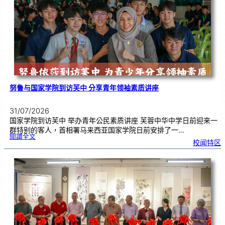
奏
花
悦
韵
》
圆
满
演
出
努鲁与国家学院到访芙中 分享青年领袖素质讲座
31/07/2026
国家学院到访芙中 举办青年公民素质讲座 芙蓉中华中学日前迎来一
群特别的客人，首相署马来西亚国家学院日前安排了一…
:
閱讀全文
努
校闻特区
鲁
与
国
家
学
院
到
访
芙
中
分
享
青
年
领
袖
素
质
讲
座