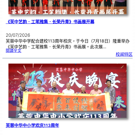
《芙中艺韵．工笔雅集．长荣丹青》书画展开幕
20/07/2026
芙蓉中华中学配合建校113周年校庆，于今日（7月18日）隆重举办
《芙中艺韵．工笔雅集．长荣丹青》书画展。此次展…
:
閱讀全文
《
校闻特区
芙
中
艺
韵
．
工
笔
雅
集
．
长
荣
丹
青
》
书
画
展
开
幕
芙蓉中华中小学欢庆113周年