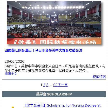
际
物
理
奥
赛
金
牌
！
四国鼓队同台演出！马日印台在芙中大舞台以鼓交流
26/06/2026
6月25日，芙蓉中华中学迎来来自日本、印尼及台湾的鼓艺团队，与
芙中二十四节令鼓队齐聚综合礼堂，以鼓会友、以艺传…
:
閱讀全文
四
校闻特区
国
鼓
队
同
台
1
2
3
…
99
下一頁
演
出
！
马
日
印
奖学金 SCHOLARSHIP
台
在
芙
中
大
舞
【奖学金资讯】Scholarship for Nursing Degree at
台
以