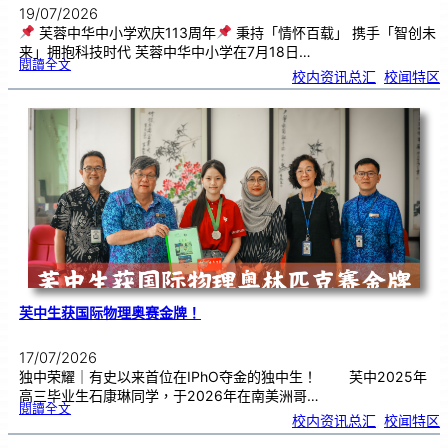
19/07/2026
芙蓉中华中小学欢庆113周年
秉持「情怀百载」 携手「智创未
来」拥抱科技时代 芙蓉中华中小学在7月18日…
:
閱讀全文
芙
校内资讯总汇
, 
校闻特区
蓉
中
华
中
小
学
欢
庆
1
1
3
周
年
芙中生获国际物理奥赛金牌！
17/07/2026
独中荣耀｜有史以来首位在IPhO夺金的独中生！ 芙中2025年
高三毕业生石康琳同学，于2026年在南美洲哥…
:
閱讀全文
芙
校内资讯总汇
, 
校闻特区
中
生
获
国