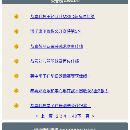
荣誉榜 AWARD
恭喜我校田径队队MSSD获多项佳绩
洪千惠甲象棋公开赛获第5名
恭喜彭丽诗荣获武术赛事佳绩
恭喜刘沛萱羽球赛再传佳绩
芙中学子在华语朗诵赛等获佳绩！
恭喜邓嘉乐和李心琳在武术赛收获3金2银！
恭喜我校学子在舞蹈赛荣获银奖！
«
上一頁
1
2
3
4
…
40
下一頁
»