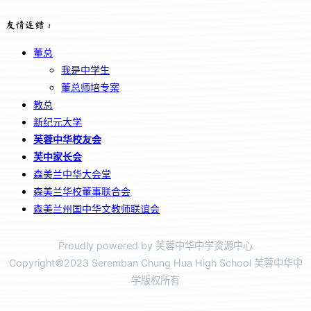
友情连结：
董总
我是中学生
董总师培专案
教总
新纪元大学
芙蓉中华校友会
芙中家长会
森美兰中华大会堂
森美兰华校董事联合会
森美兰州国中华文教师联谊会
Proudly powered by 芙蓉中华中学资源中心
Copyright©2023 Seremban Chung Hua High School 芙蓉中华中
学版权所有