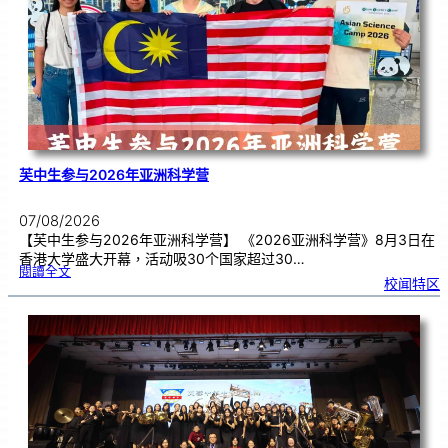
期
焦
虑
！
芙中生参与2026年亚洲科学营
07/08/2026
【芙中生参与2026年亚洲科学营】 《2026亚洲科学营》8月3日在
香港大学盛大开幕，活动吸30个国家超过30…
:
閱讀全文
芙
校闻特区
中
生
参
与
2
0
2
6
年
亚
洲
科
学
营