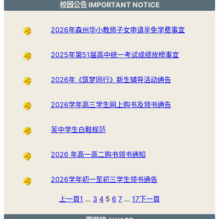
校园公告 IMPORTANT NOTICE
2026年森州华小教师子女申请半免学费事宜
2025年第51届高中统一考试成绩放榜事宜
2026年《筑梦同行》新生辅导活动通告
2026学年高三学生网上购书及领书通告
芙中学生白鞋规范
2026 年高一高二购书领书通知
2026学年初一至初三学生领书通告
上一頁
1
…
3
4
5
6
7
…
17
下一頁