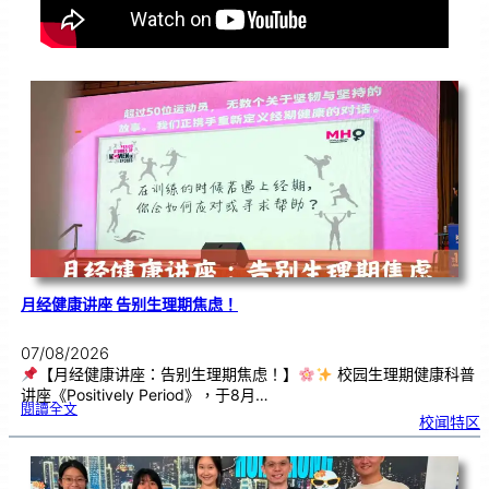
月经健康讲座 告别生理期焦虑！
07/08/2026
【月经健康讲座：告别生理期焦虑！】
校园生理期健康科普
讲座《Positively Period》，于8月…
:
閱讀全文
月
校闻特区
经
健
康
讲
座
告
别
生
理