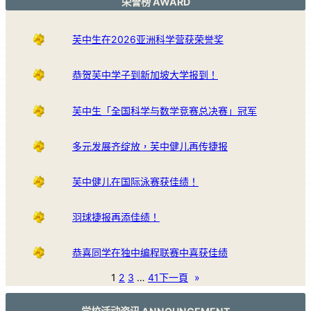
荣誉榜 AWARD
芙中生在2026亚洲科学营获荣誉奖
恭贺芙中学子到新加坡大学报到！
芙中生「全国科学与数学竞赛总决赛」冠军
多元发展齐绽放，芙中健儿再传捷报
芙中健儿在国际泳赛获佳绩！
羽球捷报再添佳绩！
恭喜同学在独中编程联赛中喜获佳绩
1
2
3
…
41
下一頁
»