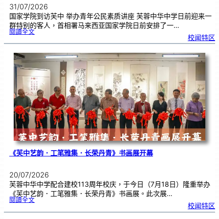
31/07/2026
国家学院到访芙中 举办青年公民素质讲座 芙蓉中华中学日前迎来一
群特别的客人，首相署马来西亚国家学院日前安排了一…
:
閱讀全文
努
校闻特区
鲁
与
国
家
学
院
到
访
芙
中
分
享
青
年
领
袖
素
质
讲
座
《芙中艺韵．工笔雅集．长荣丹青》书画展开幕
20/07/2026
芙蓉中华中学配合建校113周年校庆，于今日（7月18日）隆重举办
《芙中艺韵．工笔雅集．长荣丹青》书画展。此次展…
:
閱讀全文
《
校闻特区
芙
中
艺
韵