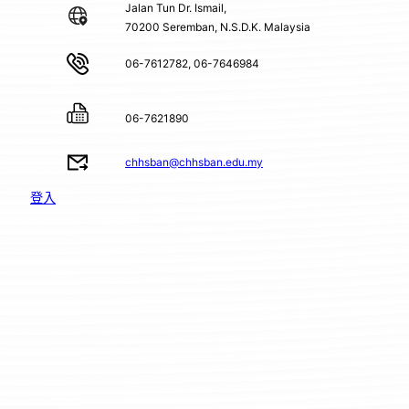
Jalan Tun Dr. Ismail,
70200 Seremban, N.S.D.K. Malaysia
06-7612782, 06-7646984
06-7621890
chhsban@chhsban.edu.my
登入