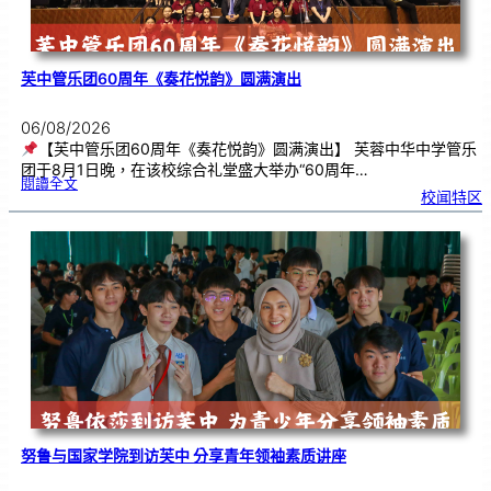
芙中管乐团60周年《奏花悦韵》圆满演出
06/08/2026
【芙中管乐团60周年《奏花悦韵》圆满演出】 芙蓉中华中学管乐
团于8月1日晚，在该校综合礼堂盛大举办“60周年…
:
閱讀全文
芙
校闻特区
中
管
乐
团
6
0
周
年
《
奏
花
悦
韵
》
圆
满
演
出
努鲁与国家学院到访芙中 分享青年领袖素质讲座