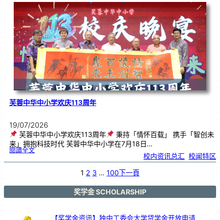
．
工
笔
雅
集
．
长
荣
丹
青
》
书
画
展
开
幕
芙蓉中华中小学欢庆113周年
19/07/2026
芙蓉中华中小学欢庆113周年
秉持「情怀百载」 携手「智创未
来」拥抱科技时代 芙蓉中华中小学在7月18日…
:
閱讀全文
芙
校内资讯总汇
, 
校闻特区
蓉
中
华
中
小
1
2
3
…
100
下一頁
学
欢
庆
1
1
3
奖学金 SCHOLARSHIP
周
年
【奖学金资讯】独中工委会大学贷学金开放申请