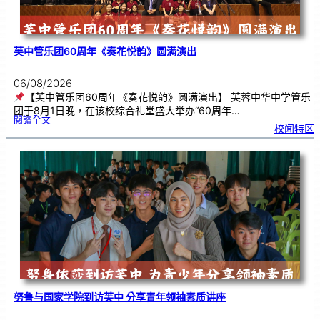
芙中管乐团60周年《奏花悦韵》圆满演出
06/08/2026
【芙中管乐团60周年《奏花悦韵》圆满演出】 芙蓉中华中学管乐
团于8月1日晚，在该校综合礼堂盛大举办“60周年…
:
閱讀全文
芙
校闻特区
中
管
乐
团
6
0
周
年
《
奏
花
悦
韵
》
圆
满
演
出
努鲁与国家学院到访芙中 分享青年领袖素质讲座