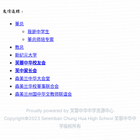
友情连结：
董总
我是中学生
董总师培专案
教总
新纪元大学
芙蓉中华校友会
芙中家长会
森美兰中华大会堂
森美兰华校董事联合会
森美兰州国中华文教师联谊会
Proudly powered by 芙蓉中华中学资源中心
Copyright©2023 Seremban Chung Hua High School 芙蓉中华中
学版权所有