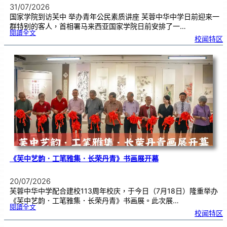
31/07/2026
国家学院到访芙中 举办青年公民素质讲座 芙蓉中华中学日前迎来一
群特别的客人，首相署马来西亚国家学院日前安排了一…
:
閱讀全文
努
校闻特区
鲁
与
国
家
学
院
到
访
芙
中
分
享
青
年
领
袖
素
质
讲
座
《芙中艺韵．工笔雅集．长荣丹青》书画展开幕
20/07/2026
芙蓉中华中学配合建校113周年校庆，于今日（7月18日）隆重举办
《芙中艺韵．工笔雅集．长荣丹青》书画展。此次展…
:
閱讀全文
《
校闻特区
芙
中
艺
韵