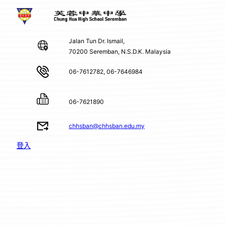
Jalan Tun Dr. Ismail,
70200 Seremban, N.S.D.K. Malaysia
06-7612782, 06-7646984
06-7621890
chhsban@chhsban.edu.my
登入