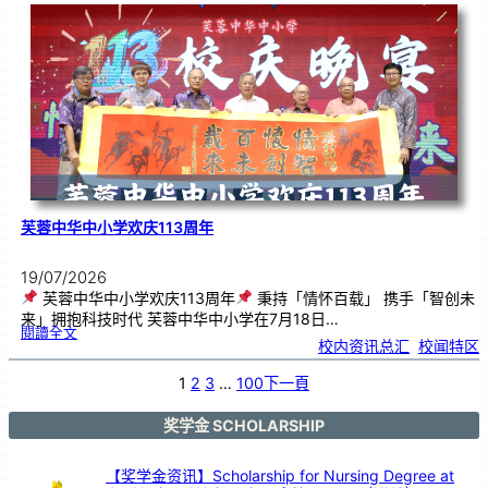
．
工
笔
雅
集
．
长
荣
丹
青
》
书
画
展
开
幕
芙蓉中华中小学欢庆113周年
19/07/2026
芙蓉中华中小学欢庆113周年
秉持「情怀百载」 携手「智创未
来」拥抱科技时代 芙蓉中华中小学在7月18日…
:
閱讀全文
芙
校内资讯总汇
, 
校闻特区
蓉
中
华
中
小
1
2
3
…
100
下一頁
学
欢
庆
1
1
3
奖学金 SCHOLARSHIP
周
年
【奖学金资讯】Scholarship for Nursing Degree at