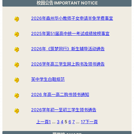
校园公告 IMPORTANT NOTICE
2026年森州华小教师子女申请半免学费事宜
2025年第51届高中统一考试成绩放榜事宜
2026年《筑梦同行》新生辅导活动通告
2026学年高三学生网上购书及领书通告
芙中学生白鞋规范
2026 年高一高二购书领书通知
2026学年初一至初三学生领书通告
上一頁
1
…
3
4
5
6
7
…
17
下一頁