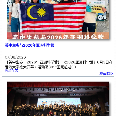
期
焦
虑
！
芙中生参与2026年亚洲科学营
07/08/2026
【芙中生参与2026年亚洲科学营】 《2026亚洲科学营》8月3日在
香港大学盛大开幕，活动吸30个国家超过30…
:
閱讀全文
芙
校闻特区
中
生
参
与
2
0
2
6
年
亚
洲
科
学
营