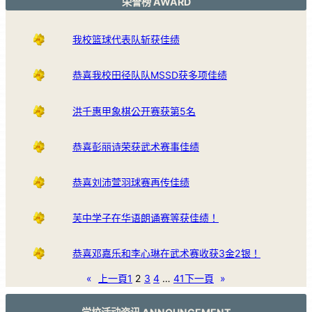
荣誉榜 AWARD
我校篮球代表队斩获佳绩
恭喜我校田径队队MSSD获多项佳绩
洪千惠甲象棋公开赛获第5名
恭喜彭丽诗荣获武术赛事佳绩
恭喜刘沛萱羽球赛再传佳绩
芙中学子在华语朗诵赛等获佳绩！
恭喜邓嘉乐和李心琳在武术赛收获3金2银！
«
上一頁
1
2
3
4
…
41
下一頁
»