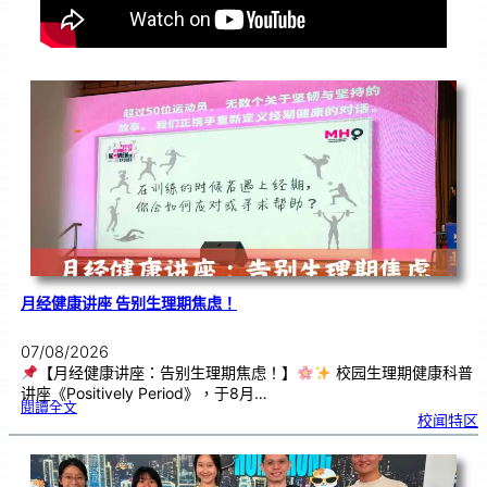
月经健康讲座 告别生理期焦虑！
07/08/2026
【月经健康讲座：告别生理期焦虑！】
校园生理期健康科普
讲座《Positively Period》，于8月…
:
閱讀全文
月
校闻特区
经
健
康
讲
座
告
别
生
理