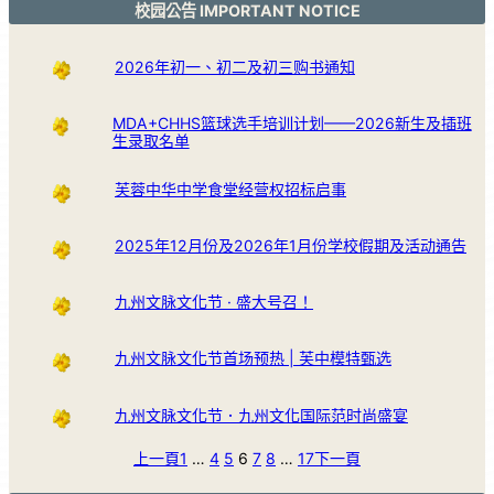
校园公告 IMPORTANT NOTICE
2026年初一、初二及初三购书通知
MDA+CHHS篮球选手培训计划——2026新生及插班
生录取名单
芙蓉中华中学食堂经营权招标启事
2025年12月份及2026年1月份学校假期及活动通告
九州文脉文化节 · 盛大号召！
九州文脉文化节首场预热 | 芙中模特甄选
九州文脉文化节．九州文化国际范时尚盛宴
上一頁
1
…
4
5
6
7
8
…
17
下一頁