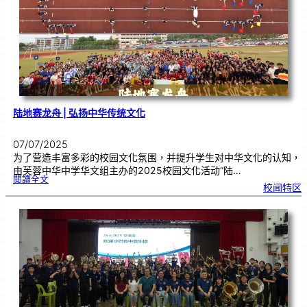
陆地赛龙舟 | 弘扬中华传统文化
07/07/2025
为了营造丰富多彩的校园文化氛围，并提升学生对中华文化的认知，
由芙蓉中华中学华文组主办的2025校园文化活动“陆…
:
閱讀全文
陆
校闻特区
地
赛
龙
舟
|
弘
扬
中
华
传
统
文
化