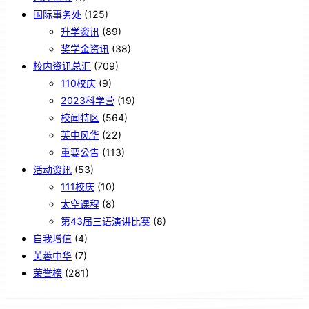
国际事务处
(125)
升学资讯
(89)
奖学金资讯
(38)
校内资讯总汇
(709)
110校庆
(9)
2023科学营
(19)
校闻特区
(564)
芙中风华
(22)
重要公告
(113)
活动资讯
(53)
111校庆
(10)
太空课程
(8)
第43届三语演讲比赛
(8)
自我增值
(4)
芙蓉中华
(7)
荣誉榜
(281)