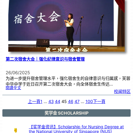
血
！
哈
林
篮
球
队
惊
喜
现
身
芙
中
第二次宿舍大会｜强化纪律意识与宿舍管理
26/06/2025
为进一步提升宿舍管理水平，强化宿舍生的自律意识与归属感，芙蓉
中华中学于近日召开第二次宿舍大会，向全体宿舍生传达…
:
閱讀全文
第
校闻特区
二
次
宿
舍
大
上一頁
1
…
43
44
45
46
47
…
100
下一頁
会
｜
强
化
纪
律
奖学金 SCHOLARSHIP
意
识
与
宿
舍
管
【奖学金资讯】Scholarship for Nursing Degree at
理
the National University of Singapore (NUS)