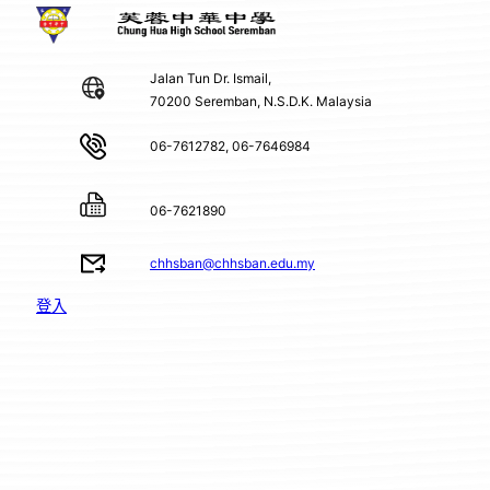
Jalan Tun Dr. Ismail,
70200 Seremban, N.S.D.K. Malaysia
06-7612782, 06-7646984
06-7621890
chhsban@chhsban.edu.my
登入