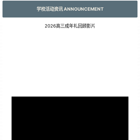
学校活动资讯 ANNOUNCEMENT
2026高三成年礼回顾影片