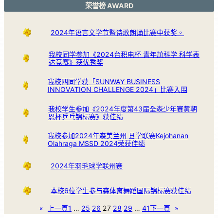
荣誉榜 AWARD
2024年语言文学节暨诗歌朗诵比赛中获奖。
我校同学参加《2024台积电杯 青年尬科学 科学表
达竞赛》获优秀奖
我校四同学获「SUNWAY BUSINESS
INNOVATION CHALLENGE 2024」比赛入围
我校学生参加《2024年度第43届全森少年赛黄朝
恩杯乒乓锦标赛》获佳绩
我校参加2024年森美兰州 县学联赛Kejohanan
Olahraga MSSD 2024荣获佳绩
2024年羽毛球学联州赛
本校6位学生参与森体育舞蹈国际锦标赛获佳绩
«
上一頁
1
…
25
26
27
28
29
…
41
下一頁
»