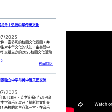
年
第
三
期
龙舟 | 弘扬中华传统文化
07/2025
营造丰富多彩的校园文化氛围，并
学生对中华文化的认知，由芙蓉中
华文组主办的2025校园文化活动
:
文
陆
校闻特区
地
赛
龙
舟
|
弘
扬
中
华
传
育源独立中学与芙中管乐团交流
统
文
化
07/2025
5年6月28日，芙中管乐团与沙巴育
立中学管乐团展开了精彩的文化交
动！两校的师生齐聚一堂，在音乐