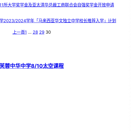
11所大学奖学金及亚太清华总裁工商联合会自强奖学金开放申请
学2023/2024学年「马来西亚华文独立中学校长推荐入学」计划
上一頁
1
…
28
29
30
芙蓉中华中学8/10太空课程