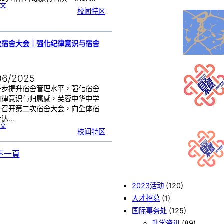
:
文
大
校闻特区
雨
也
浇
不
灭
热
血
！
哈
林
次宿舍大会｜强化纪律意识与宿舍
篮
球
队
惊
喜
现
身
芙
中
06/2025
一步提升宿舍管理水平，强化宿舍
自律意识与归属感，芙蓉中华中学
日召开第二次宿舍大会，向全体宿
传达…
:
文
第
校闻特区
二
次
宿
舍
大
会
下一頁
｜
强
化
纪
律
意
识
与
宿
舍
2023活动
(120)
管
理
人才招募
(1)
国际事务处
(125)
升学资讯
(89)