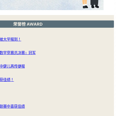
荣誉榜 AWARD
坡大学报到！
数学竞赛总决赛」冠军
中健儿再传捷报
获佳绩！
联赛中喜获佳绩