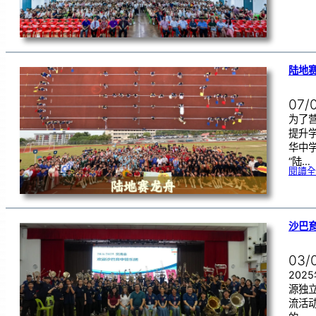
陆地赛
07/
为了
提升
华中学
“陆…
閱讀全
沙巴
03/
202
源独
流活