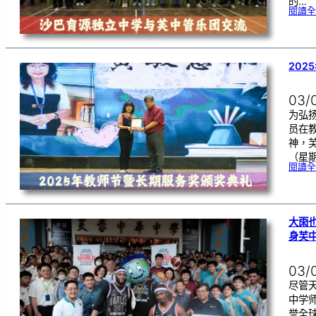
的…
閱讀全
202
03/
为弘
员在
神，芙
（星
閱讀全
大雨
身芙
03/
尽管
中学师
誉全球