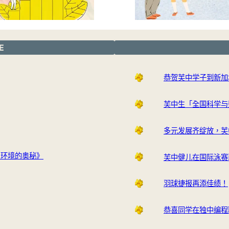
E
恭贺芙中学子到新加
芙中生「全国科学与
多元发展齐绽放，芙
与环境的奥秘》
芙中健儿在国际泳赛
羽球捷报再添佳绩！
恭喜同学在独中编程