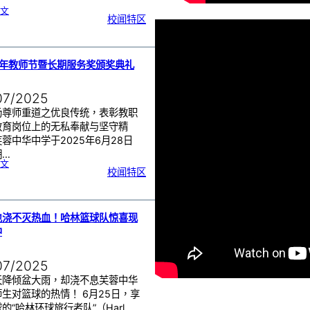
:
文
沙
校闻特区
巴
育
源
独
立
中
学
与
芙
中
5年教师节暨长期服务奖颁奖典礼
管
乐
团
交
流
07/2025
扬尊师重道之优良传统，表彰教职
教育岗位上的无私奉献与坚守精
蓉中华中学于2025年6月28日
期…
:
文
2
校闻特区
0
2
5
年
教
师
节
暨
长
期
也浇不灭热血！哈林篮球队惊喜现
服
务
中
奖
颁
奖
典
礼
07/2025
天降倾盆大雨，却浇不息芙蓉中华
生对篮球的热情！ 6月25日，享
的“哈林环球旅行者队”（Harl…