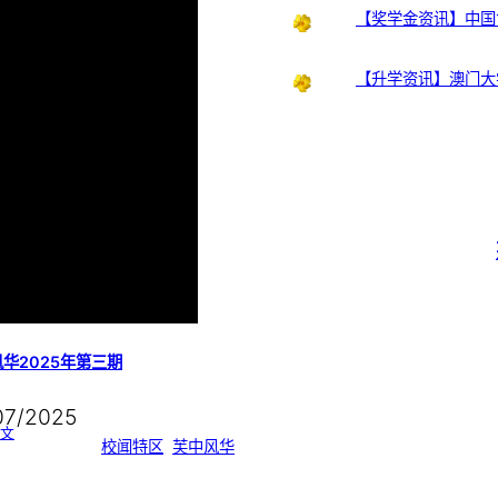
【奖学金资讯】中国
【升学资讯】澳门大
华2025年第三期
07/2025
:
文
芙
校闻特区
, 
芙中风华
中
风
华
2
0
2
5