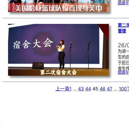
閱讀全
第二
管理
26/
为进
生的
于近
舍生
閱讀全
上一頁
1
…
43
44
45
46
47
…
100