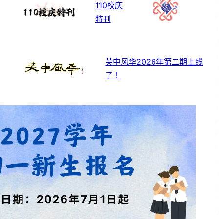
110校庆
特刊
芙中风华2026年第二期上线
了！