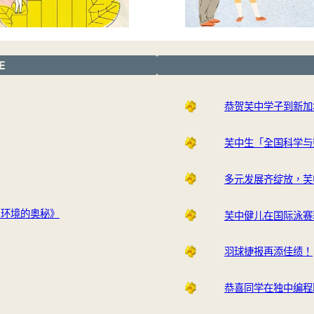
E
恭贺芙中学子到新加
芙中生「全国科学与
多元发展齐绽放，芙
与环境的奥秘》
芙中健儿在国际泳赛
羽球捷报再添佳绩！
恭喜同学在独中编程