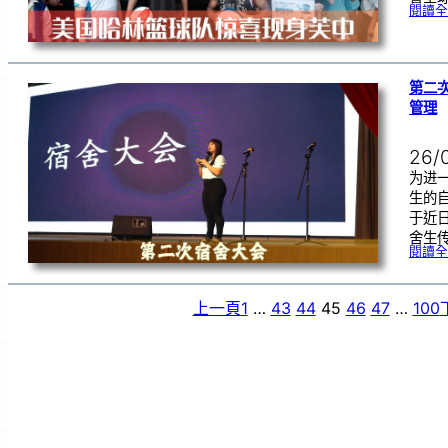
閱讀全
第二
管理
26/
为进
生的
于近
舍生
閱讀全
上一頁
1
…
43
44
45
46
47
…
100