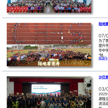
陆地赛
07/
为了
提升
华中学
“陆…
閱讀全
沙巴
03/
202
源独
流活