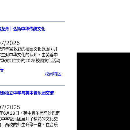
年
第
三
期
龙舟 | 弘扬中华传统文化
07/2025
营造丰富多彩的校园文化氛围，并
学生对中华文化的认知，由芙蓉中
华文组主办的2025校园文化活动
:
文
陆
校闻特区
地
赛
龙
舟
|
弘
扬
中
华
传
育源独立中学与芙中管乐团交流
统
文
化
07/2025
5年6月28日，芙中管乐团与沙巴育
立中学管乐团展开了精彩的文化交
动！两校的师生齐聚一堂，在音乐