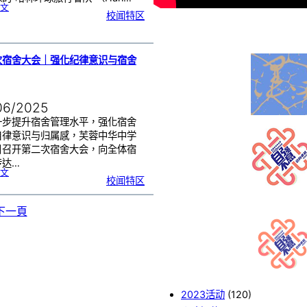
:
文
大
校闻特区
雨
也
浇
不
灭
热
血
！
哈
林
次宿舍大会｜强化纪律意识与宿舍
篮
球
队
惊
喜
现
身
芙
中
06/2025
一步提升宿舍管理水平，强化宿舍
自律意识与归属感，芙蓉中华中学
日召开第二次宿舍大会，向全体宿
传达…
:
文
第
校闻特区
二
次
宿
舍
大
会
下一頁
｜
强
化
纪
律
意
识
与
宿
舍
管
理
2023活动
(120)