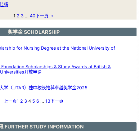
佳绩
1
2
3
…
40
下一頁
»
奖学金 SCHOLARSHIP
p for Nursing Degree at the National University of
dation Scholarships & Study Awards at British &
c Universities开放申请
大学（UTAR）独中校长推荐卓越奖学金2025
上一頁
1
2
3
4
5
6
…
13
下一頁
 FURTHER STUDY INFORMATION