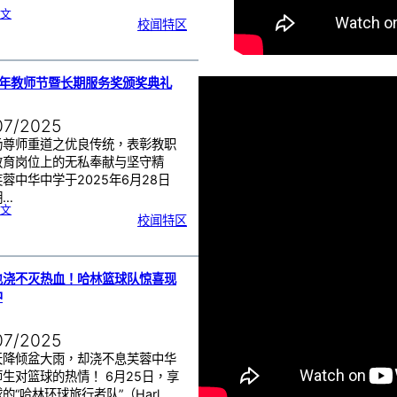
:
文
沙
校闻特区
巴
育
源
独
立
中
学
与
芙
中
5年教师节暨长期服务奖颁奖典礼
管
乐
团
交
流
07/2025
扬尊师重道之优良传统，表彰教职
教育岗位上的无私奉献与坚守精
蓉中华中学于2025年6月28日
期…
:
文
2
校闻特区
0
2
5
年
教
师
节
暨
长
期
也浇不灭热血！哈林篮球队惊喜现
服
务
中
奖
颁
奖
典
礼
07/2025
天降倾盆大雨，却浇不息芙蓉中华
生对篮球的热情！ 6月25日，享
的“哈林环球旅行者队”（Harl…