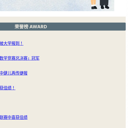
荣誉榜 AWARD
坡大学报到！
数学竞赛总决赛」冠军
中健儿再传捷报
获佳绩！
联赛中喜获佳绩