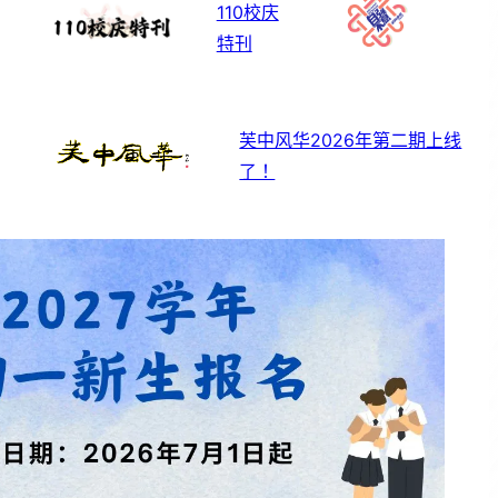
110校庆
特刊
芙中风华2026年第二期上线
了！