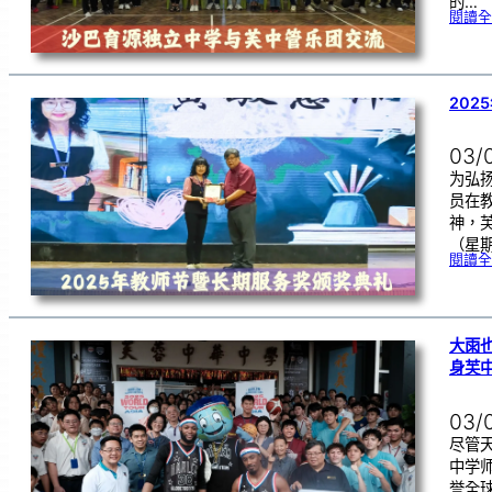
的…
閱讀全
202
03/
为弘
员在
神，芙
（星
閱讀全
大雨
身芙
03/
尽管
中学师
誉全球