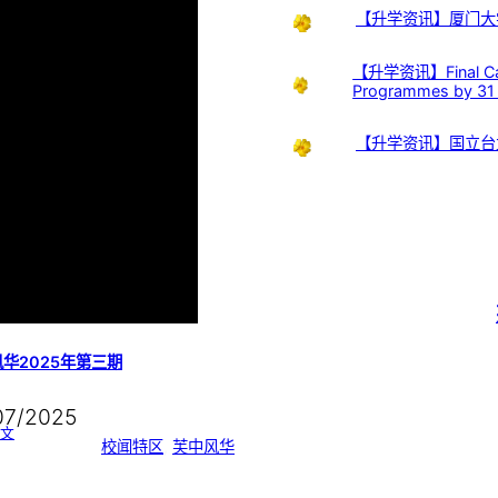
【升学资讯】厦门大
【升学资讯】Final Call:
Programmes by 31
【升学资讯】国立台
华2025年第三期
07/2025
:
文
芙
校闻特区
, 
芙中风华
中
风
华
2
0
2
5